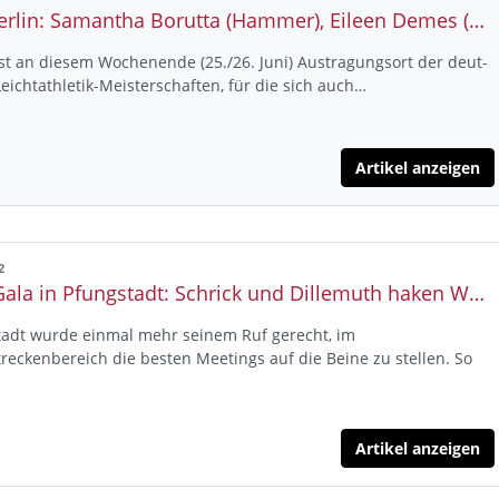
DM-Berlin: Samantha Borutta (Hammer), Eileen Demes (400 Meter Hürden) und Marc Reuther (800 Meter) starten mit Titel-Ambitionen ins DM - Wochenende
ist an diesem Wochenende (25./26. Juni) Austragungsort der deut-
eichtathletik-Meisterschaften, für die sich auch…
Artikel anzeigen
2
Lauf-Gala in Pfungstadt: Schrick und Dillemuth haken WM-Norm für Cali ab - britischer Doppelsieg mit Weltklassezeiten bei den 800 Metern der Männer
tadt wurde einmal mehr seinem Ruf gerecht, im
treckenbereich die besten Meetings auf die Beine zu stellen. So
Artikel anzeigen