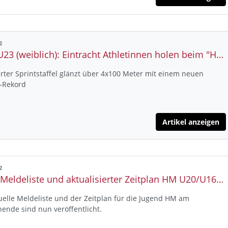
2
SDM U23 (weiblich): Eintracht Athletinnen holen beim "Heimspiel" fünf süddeutsche Titel, zwei Vize-Meisterschaften und drei dritte Plätze
rter Sprintstaffel glänzt über 4x100 Meter mit einem neuen
-Rekord
Artikel anzeigen
2
Neue Meldeliste und aktualisierter Zeitplan HM U20/U16 Gelnhausen
uelle Meldeliste und der Zeitplan für die Jugend HM am
nde sind nun veröffentlicht.