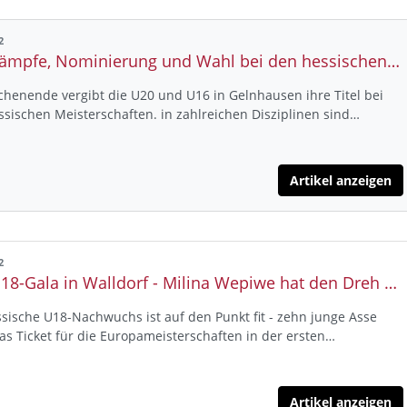
2
Wettkämpfe, Nominierung und Wahl bei den hessischen Meisterschaften U20/U16
henende vergibt die U20 und U16 in Gelnhausen ihre Titel bei
sischen Meisterschaften. in zahlreichen Disziplinen sind…
Artikel anzeigen
2
DLV U18-Gala in Walldorf - Milina Wepiwe hat den Dreh raus und wirft neuen Diskus-Hessenrekord
sische U18-Nachwuchs ist auf den Punkt fit - zehn junge Asse
as Ticket für die Europameisterschaften in der ersten…
Artikel anzeigen