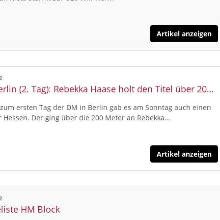
Artikel anzeigen
2
DM Berlin (2. Tag): Rebekka Haase holt den Titel über 200 Meter - Silber für Maryse Luzolo und Oliver Koletzko - Marc Reuther, Sören Klose und Eileen Demes auf de Bronze-Rang
 zum ersten Tag der DM in Berlin gab es am Sonntag auch einen
ür Hessen. Der ging über die 200 Meter an Rebekka…
Artikel anzeigen
2
liste HM Block