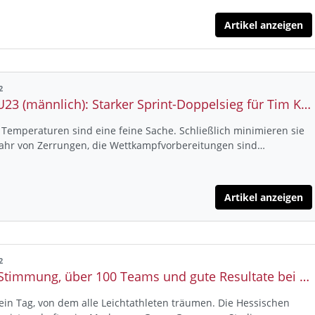
Artikel anzeigen
2
SDM U23 (männlich): Starker Sprint-Doppelsieg für Tim Kolbe - Athlet von der TSG Friedrichsdorf ist auf den Punkt fit und liefert zwei neue Bestzeiten ab
emperaturen sind eine feine Sache. Schließlich minimieren sie
fahr von Zerrungen, die Wettkampfvorbereitungen sind…
Artikel anzeigen
2
Tolle Stimmung, über 100 Teams und gute Resultate bei der Staffel-HM in Marburg
ein Tag, von dem alle Leichtathleten träumen. Die Hessischen