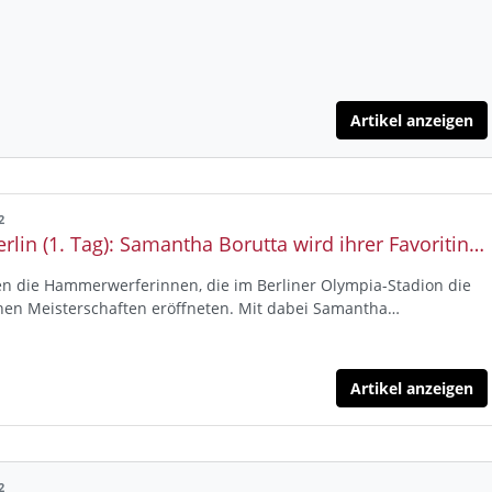
Artikel anzeigen
2
DM Berlin (1. Tag): Samantha Borutta wird ihrer Favoritinnen-Rolle gerecht und holt des ersten DM-Titel für Hessen
en die Hammerwerferinnen, die im Berliner Olympia-Stadion die
hen Meisterschaften eröffneten. Mit dabei Samantha…
Artikel anzeigen
2