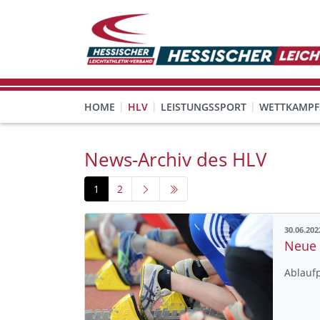
HOME
HLV
LEISTUNGSSPORT
WETTKAMPF
GESUNDHEITS-, PRÄVENTIONS- UND FREIZEITSPORT
FREISTELLUNG FÜR EHRENAMTLICHE
KINDESWOHL & PRÄVENT
Veranstaltungen, Regeln 
News-Archiv des HLV
1
2
30.06.202
Neue 
Ablaufp