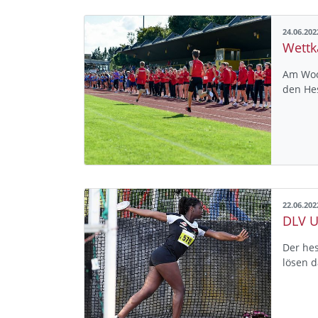
24.06.202
Am Woc
den Hes
22.06.202
Der hes
lösen d