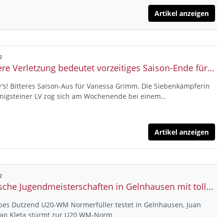
Artikel anzeigen
2
Schwere Verletzung bedeutet vorzeitiges Saison-Ende für Vanessa Grimm. Welt- und Europa-Meisterschaften finden nun ohne die Siebenkämpferin vom Königsteiner LV statt
’s! Bitteres Saison-Aus für Vanessa Grimm. Die Siebenkämpferin
nigsteiner LV zog sich am Wochenende bei einem…
Artikel anzeigen
2
Hessische Jugendmeisterschaften in Gelnhausen mit tollen Leistungen beendet
lbes Dutzend U20-WM Normerfüller testet in Gelnhausen, Juan
ian Kleta stürmt zur U20 WM-Norm