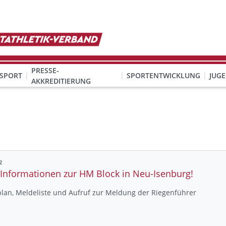
PRESSE-
SPORT
SPORTENTWICKLUNG
JUG
AKKREDITIERUNG
ION SEXUALISIERTER GEWALT
& Organisation
KINDESWOHL & PRÄVENTION SEXUALISIERTER GEWALT
Qualifizierung Schulsport/Ganztag
Wettbewerbe-Abzeichen-Unterricht
2
Informationen zur HM Block in Neu-Isenburg!
lan, Meldeliste und Aufruf zur Meldung der Riegenführer