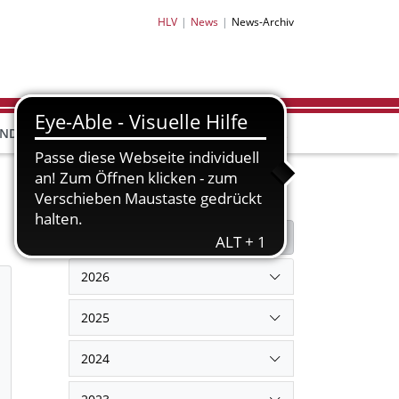
HLV
News
News-Archiv
HLV-
HLV-
END
BILDUNG
PARTNER
SHOP
Filter
Filter zurücksetzen
2026
2025
2024