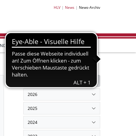
HLV
News
News-Archiv
HLV-
HLV-
END
BILDUNG
PARTNER
SHOP
Filter
Filter zurücksetzen
2026
2025
2024