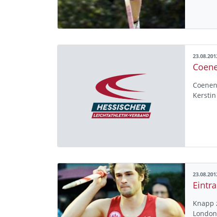
23.08.201
Coene
Coenen
Kersti
23.08.201
Eintr
Knapp 
London,