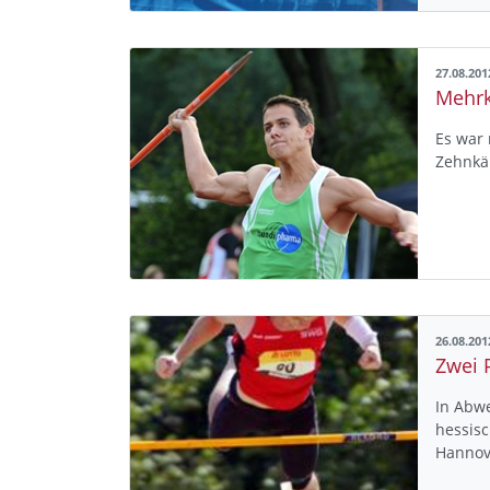
27.08.201
Mehrk
Es war 
Zehnkä
26.08.201
Zwei 
In Abwe
hessis
Hanno