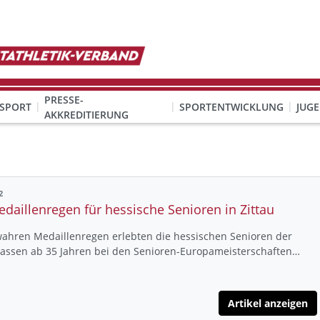
PRESSE-
SPORT
SPORTENTWICKLUNG
JUG
AKKREDITIERUNG
ION SEXUALISIERTER GEWALT
& Organisation
KINDESWOHL & PRÄVENTION SEXUALISIERTER GEWALT
Qualifizierung Schulsport/Ganztag
Wettbewerbe-Abzeichen-Unterricht
2
daillenregen für hessische Senioren in Zittau
wahren Medaillenregen erlebten die hessischen Senioren der
lassen ab 35 Jahren bei den Senioren-Europameisterschaften…
Artikel anzeigen