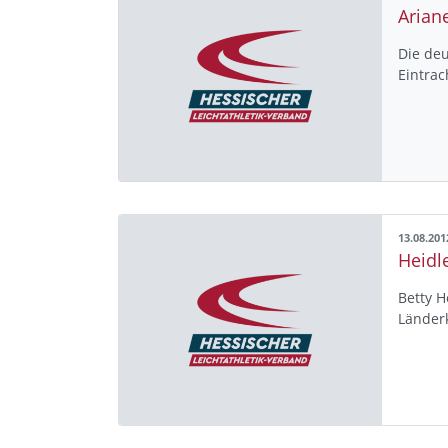
Arian
Die deu
Eintrac
13.08.201
Heidl
Betty H
Länderk