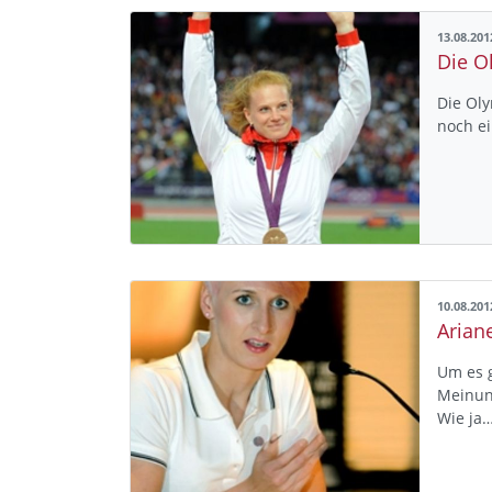
13.08.201
Die O
Die Oly
noch e
10.08.201
Ariane
Um es g
Meinun
Wie ja