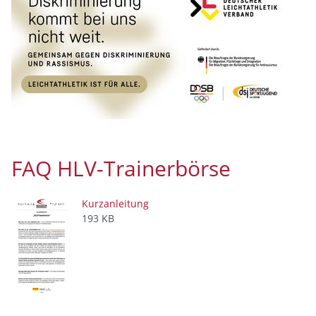
Sportstudenten sind herzlich willkommen!
Aus und Weiterbildungen werden vom Verein gefördert
TV 1861 N-I
Klaus Schuder
Mail: muk.schuder@t-online.de
FAQ HLV-Trainerbörse
Kurzanleitung
193 KB