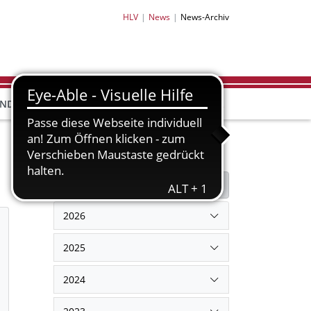
HLV
News
News-Archiv
HLV-
HLV-
END
BILDUNG
PARTNER
SHOP
Filter
Filter zurücksetzen
2026
2025
2024