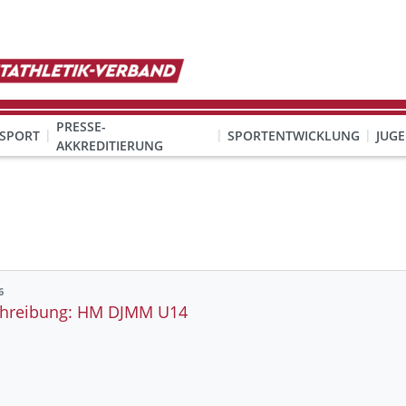
PRESSE-
SPORT
SPORTENTWICKLUNG
JUG
AKKREDITIERUNG
ION SEXUALISIERTER GEWALT
& Organisation
KINDESWOHL & PRÄVENTION SEXUALISIERTER GEWALT
Qualifizierung Schulsport/Ganztag
Wettbewerbe-Abzeichen-Unterricht
6
hreibung: HM DJMM U14