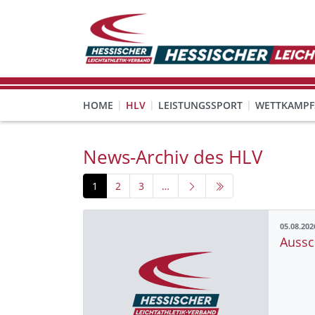
HOME
HLV
LEISTUNGSSPORT
WETTKAMPF
GESUNDHEITS-, PRÄVENTIONS- UND FREIZEITSPORT
FREISTELLUNG FÜR EHRENAMTLICHE
KINDESWOHL & PRÄVENT
Veranstaltungen, Regeln 
News-Archiv des HLV
1
2
3
…
05.08.202
Aussc