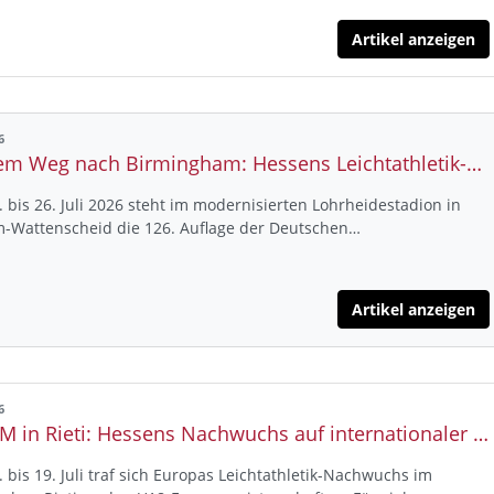
Artikel anzeigen
6
Auf dem Weg nach Birmingham: Hessens Leichtathletik-Elite kämpft in Bochum und Hannover um die EM-Tickets
 bis 26. Juli 2026 steht im modernisierten Lohrheidestadion in
-Wattenscheid die 126. Auflage der Deutschen…
Artikel anzeigen
6
U18-EM in Rieti: Hessens Nachwuchs auf internationaler Bühne
 bis 19. Juli traf sich Europas Leichtathletik-Nachwuchs im