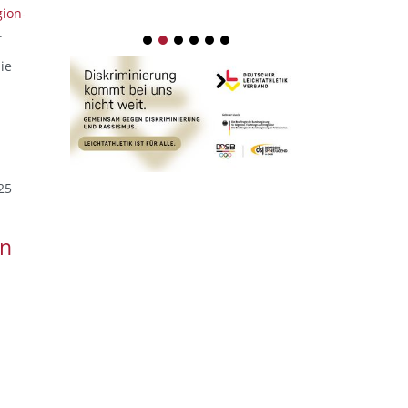
ion-
.
1
2
3
4
5
6
ie
25
en