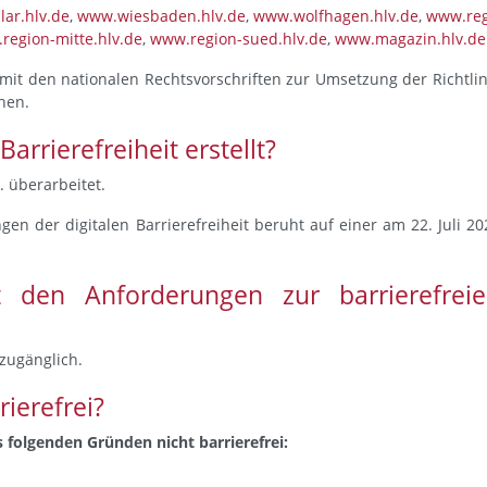
ar.hlv.de
,
www.wiesbaden.hlv.de
,
www.wolfhagen.hlv.de
,
www.reg
region-mitte.hlv.de
,
www.region-sued.hlv.de
,
www.magazin.hlv.de
ng mit den nationalen Rechtsvorschriften zur Umsetzung der Richtlin
hen.
rrierefreiheit erstellt?
. überarbeitet.
n der digitalen Barrierefreiheit beruht auf einer am 22. Juli 20
t den Anforderungen zur barrierefrei
 zugänglich.
rierefrei?
 folgenden Gründen nicht barrierefrei: