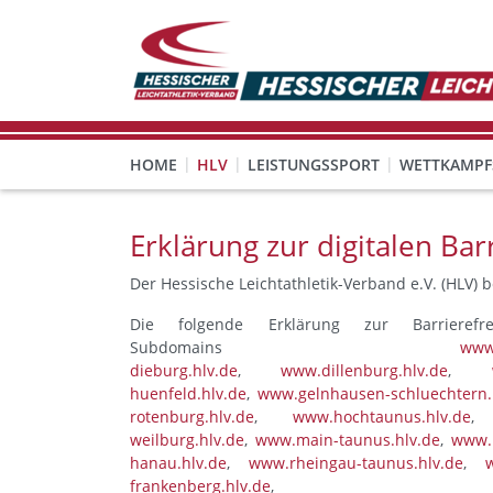
HOME
HLV
LEISTUNGSSPORT
WETTKAMPF
GESUNDHEITS-, PRÄVENTIONS- UND FREIZEITSPORT
FREISTELLUNG FÜR EHRENAMTLICHE
KINDESWOHL & PRÄVENT
Veranstaltungen, Regeln 
Erklärung zur digitalen Barr
Der Hessische Leichtathletik-Verband e.V. (HLV) 
Die folgende Erklärung zur Barrierefr
Subdomains
www.
dieburg.hlv.de
,
www.dillenburg.hlv.de
,
huenfeld.hlv.de
,
www.gelnhausen-schluechtern.
rotenburg.hlv.de
,
www.hochtaunus.hlv.de
weilburg.hlv.de
,
www.main-taunus.hlv.de
,
www.m
hanau.hlv.de
,
www.rheingau-taunus.hlv.de
,
frankenberg.hlv.de