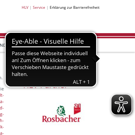
HLV
Service
Erklärung zur Barrierefreiheit
HLV-
HLV-
END
BILDUNG
PARTNER
SHOP
n.
HLV-Partner
e
t-
a-
d-
g-
h-
k-
a-