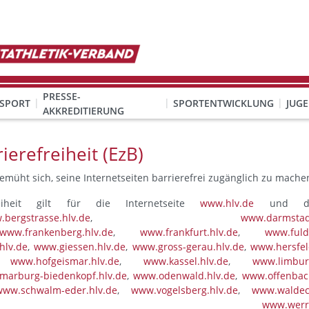
PRESSE-
SPORT
SPORTENTWICKLUNG
JUG
AKKREDITIERUNG
ION SEXUALISIERTER GEWALT
& Organisation
KINDESWOHL & PRÄVENTION SEXUALISIERTER GEWALT
Qualifizierung Schulsport/Ganztag
Wettbewerbe-Abzeichen-Unterricht
ierefreiheit (EzB)
bemüht sich, seine Internetseiten barrierefrei zugänglich zu mache
eiheit gilt für die Internetseite
www.hlv.de
und di
bergstrasse.hlv.de
,
www.darmstad
www.frankenberg.hlv.de
,
www.frankfurt.hlv.de
,
www.fuld
hlv.de
,
www.giessen.hlv.de
,
www.gross-gerau.hlv.de
,
www.hersfel
,
www.hofgeismar.hlv.de
,
www.kassel.hlv.de
,
www.limbur
arburg-biedenkopf.hlv.de
,
www.odenwald.hlv.de
,
www.offenbac
www.schwalm-eder.hlv.de
,
www.vogelsberg.hlv.de
,
www.waldec
,
www.werr