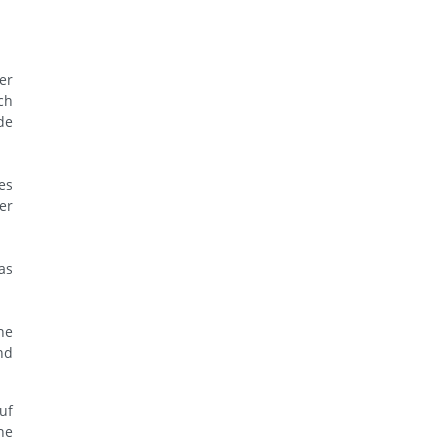
er
ch
de
es
er
as
ne
nd
uf
ne