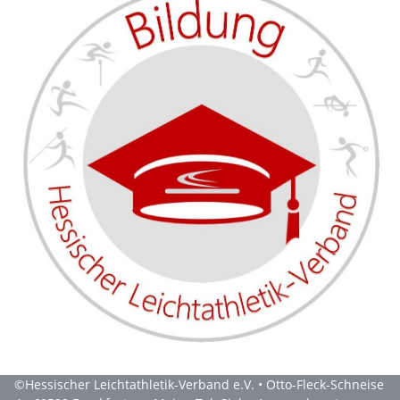
©Hessischer Leichtathletik-Verband e.V. • Otto-Fleck-Schneise