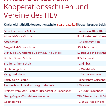
Kooperationsschulen und
Vereine des HLV
Kinderleichtathletik-Kooperationsschule
Stand: 05.06.26
Kooperierender Leicht
Albert-Schweitzer-Schule
Turnverein 1886 Okrif
Albrecht-Dürer-Schule
Frankfurter Inklusions
Atzelschule
TG Camberg 1848
Bergwinkel-Grundschule
SG Schlüchtern
Bilinguale Grundschule Obermayr/ Int. School
LG Bad Soden Neuenha
Brüder-Grimm-Schule
KSV Baunatal
Brüder-Grimm-Schule
TG Rimbach
Diesterwegschule
TV Waldstraße
Eichgrundschule
TG/LG Rüsselsheim
Emely Salzig Schule
Turnerschaft Geisenh
Fasanenhofschule Ganztagsgrundschule
LAV Kassel
Freiherr-vom-Stein-Schule/ Europaschule Gladenbach
TV 1908 Gladenbach
Georg-August-Zinn-Schule Morschen
TSV Altmorschen 1906
Goetheschule
TG 1862 Rüsselsheim