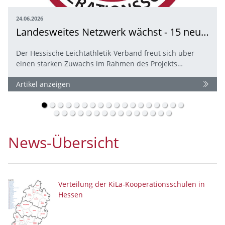
24.06.2026
22.06.2026
Kinderleichtathletik-AG begeistert Lessingschüler:innen in Erzhausen
Landesweites Netzwerk wächst - 15 neue Kooperationsschulen für die Kinderleichtathletik
Der Hessische Leichtathletik-Verband freut sich über
Die AG Kinderleichtathletik an der Lessingschule
einen starken Zuwachs im Rahmen des Projekts…
Erzhausen verabschiedet sich am kommenden Freitag in
die Sommerferien und blickt…
Artikel anzeigen
Artikel anzeigen
News-Übersicht
Verteilung der KiLa-Kooperationsschulen in
Hessen