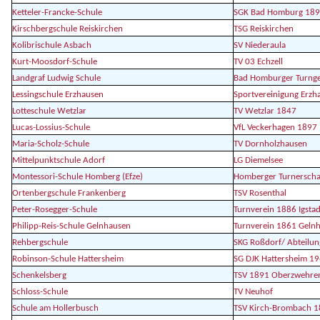
Ketteler-Francke-Schule
SGK Bad Homburg 18
Kirschbergschule Reiskirchen
TSG Reiskirchen
Kolibrischule Asbach
SV Niederaula
Kurt-Moosdorf-Schule
TV 03 Echzell
Landgraf Ludwig Schule
Bad Homburger Turng
Lessingschule Erzhausen
Sportvereinigung Erzh
Lotteschule Wetzlar
TV Wetzlar 1847
Lucas-Lossius-Schule
VfL Veckerhagen 1897
Maria-Scholz-Schule
TV Dornholzhausen
Mittelpunktschule Adorf
LG Diemelsee
Montessori-Schule Homberg (Efze)
Homberger Turnerscha
Ortenbergschule Frankenberg
TSV Rosenthal
Peter-Rosegger-Schule
Turnverein 1886 Igstad
Philipp-Reis-Schule Gelnhausen
Turnverein 1861 Geln
Rehbergschule
SKG Roßdorf/ Abteilun
Robinson-Schule Hattersheim
SG DJK Hattersheim 1
Schenkelsberg
TSV 1891 Oberzwehre
Schloss-Schule
TV Neuhof
Schule am Hollerbusch
TSV Kirch-Brombach 