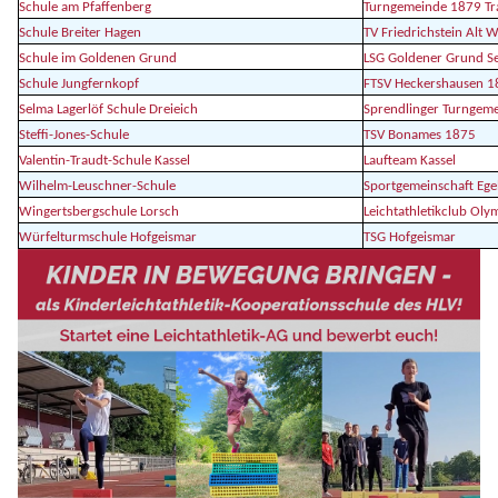
Schule am Pfaffenberg
Turngemeinde 1879 Tr
Schule Breiter Hagen
TV Friedrichstein Alt 
Schule im Goldenen Grund
LSG Goldener Grund Se
Schule Jungfernkopf
FTSV Heckershausen 1
Selma Lagerlöf Schule Dreieich
Sprendlinger Turngem
Steffi-Jones-Schule
TSV Bonames 1875
Valentin-Traudt-Schule Kassel
Laufteam Kassel
Wilhelm-Leuschner-Schule
Sportgemeinschaft Eg
Wingertsbergschule Lorsch
Leichtathletikclub Oly
Würfelturmschule Hofgeismar
TSG Hofgeismar