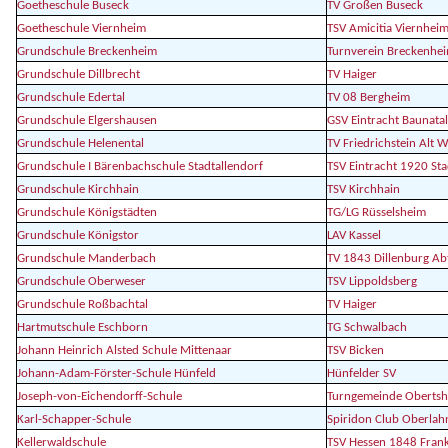
Goetheschule Buseck
TV Großen Buseck
Goetheschule Viernheim
TSV Amicitia Viernhei
Grundschule Breckenheim
Turnverein Breckenhe
Grundschule Dillbrecht
TV Haiger
Grundschule Edertal
TV 08 Bergheim
Grundschule Elgershausen
GSV Eintracht Baunatal
Grundschule Helenental
TV Friedrichstein Alt 
Grundschule I Bärenbachschule Stadtallendorf
TSV Eintracht 1920 Stad
Grundschule Kirchhain
TSV Kirchhain
Grundschule Königstädten
TG/LG Rüsselsheim
Grundschule Königstor
LAV Kassel
Grundschule Manderbach
TV 1843 Dillenburg Abt
Grundschule Oberweser
TSV Lippoldsberg
Grundschule Roßbachtal
TV Haiger
Hartmutschule Eschborn
TG Schwalbach
Johann Heinrich Alsted Schule Mittenaar
TSV Bicken
Johann-Adam-Förster-Schule Hünfeld
Hünfelder SV
Joseph-von-Eichendorff-Schule
Turngemeinde Oberts
Karl-Schapper-Schule
Spiridon Club Oberlah
Kellerwaldschule
TSV Hessen 1848 Fran