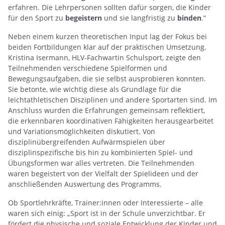
erfahren. Die Lehrpersonen sollten dafür sorgen, die Kinder
für den Sport zu
begeistern
und sie langfristig zu
binden
.“
Neben einem kurzen theoretischen Input lag der Fokus bei
beiden Fortbildungen klar auf der praktischen Umsetzung.
Kristina Isermann, HLV-Fachwartin Schulsport, zeigte den
Teilnehmenden verschiedene Spielformen und
Bewegungsaufgaben, die sie selbst ausprobieren konnten.
Sie betonte, wie wichtig diese als Grundlage für die
leichtathletischen Disziplinen und andere Sportarten sind. Im
Anschluss wurden die Erfahrungen gemeinsam reflektiert,
die erkennbaren koordinativen Fähigkeiten herausgearbeitet
und Variationsmöglichkeiten diskutiert. Von
disziplinübergreifenden Aufwärmspielen über
disziplinspezifische bis hin zu kombinierten Spiel- und
Übungsformen war alles vertreten. Die Teilnehmenden
waren begeistert von der Vielfalt der Spielideen und der
anschließenden Auswertung des Programms.
Ob Sportlehrkräfte, Trainer:innen oder Interessierte – alle
waren sich einig: „Sport ist in der Schule unverzichtbar. Er
fördert die physische und soziale Entwicklung der Kinder und