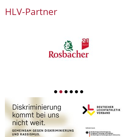
HLV-Partner
1
2
3
4
5
6