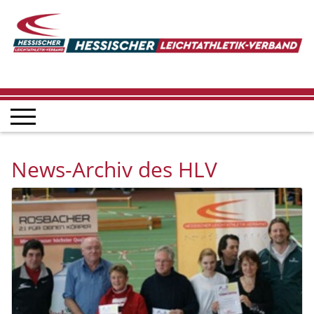
News-Archiv des HLV