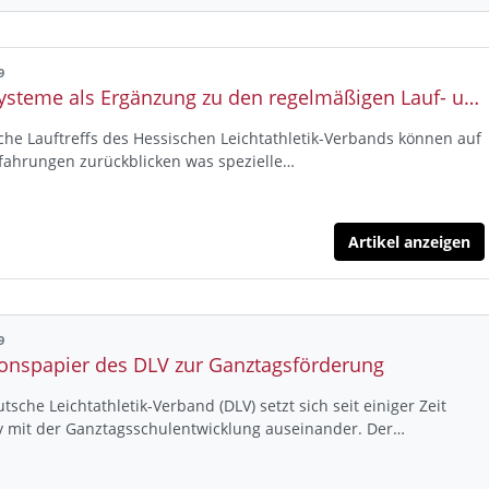
9
Kurssysteme als Ergänzung zu den regelmäßigen Lauf- und Walkingtreffs (Pressemitteilung 03/09)
che Lauftreffs des Hessischen Leichtathletik-Verbands können auf
fahrungen zurückblicken was spezielle…
Artikel anzeigen
9
ionspapier des DLV zur Ganztagsförderung
tsche Leichtathletik-Verband (DLV) setzt sich seit einiger Zeit
v mit der Ganztagsschulentwicklung auseinander. Der…