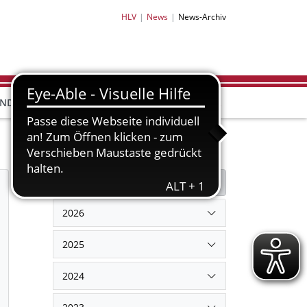
HLV
News
News-Archiv
HLV-
HLV-
END
BILDUNG
PARTNER
SHOP
Filter
Filter zurücksetzen
2026
2025
2024