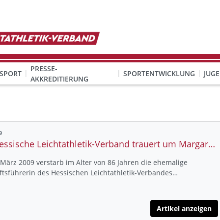
PRESSE-
SPORT
SPORTENTWICKLUNG
JUG
AKKREDITIERUNG
ION SEXUALISIERTER GEWALT
& Organisation
KINDESWOHL & PRÄVENTION SEXUALISIERTER GEWALT
Qualifizierung Schulsport/Ganztag
Wettbewerbe-Abzeichen-Unterricht
9
Der Hessische Leichtathletik-Verband trauert um Margarete Kapfhammer
März 2009 verstarb im Alter von 86 Jahren die ehemalige
tsführerin des Hessischen Leichtathletik-Verbandes…
Artikel anzeigen