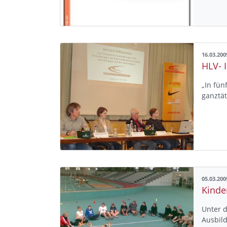
16.03.200
„In fün
ganztät
05.03.200
Kinder
Unter 
Ausbild