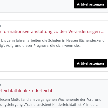
Artikel anzeigen
9
HLV- Informationsveranstaltung zu den Veränderungen der Schullandschaft und deren Auswirkungen auf den Vereinssport
f bis zehn Jahren arbeiten die Schulen in Hessen flächendeckend
ig“. Aufgrund dieser Prognose, die sich, wenn sie…
Artikel anzeigen
9
leichtathletik kinderleicht
diesem Motto fand am vergangenen Wochenende der Fort- und
ungslehrgang „Trainerassistent Kinderleichtathletik“ in der…