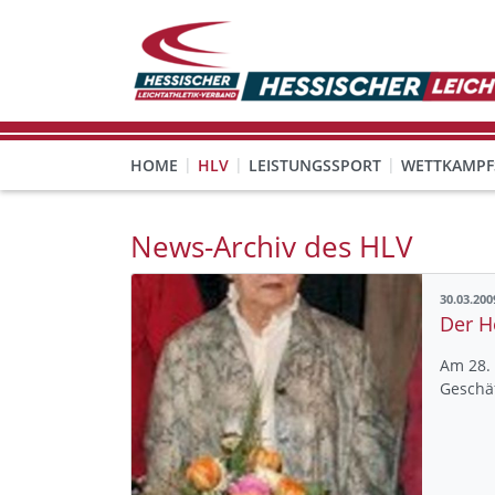
HOME
HLV
LEISTUNGSSPORT
WETTKAMPF
GESUNDHEITS-, PRÄVENTIONS- UND FREIZEITSPORT
FREISTELLUNG FÜR EHRENAMTLICHE
KINDESWOHL & PRÄVENT
Veranstaltungen, Regeln 
News-Archiv des HLV
30.03.200
Am 28. 
Geschäf