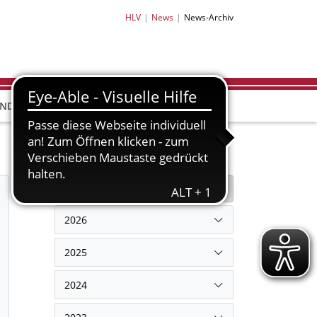
HLV
News
News-Archiv
HLV-
HLV-
END
BILDUNG
PARTNER
SHOP
Filter
Filter zurücksetzen
2026
2025
2024