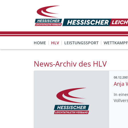
HOME
HLV
LEISTUNGSSPORT
WETTKAMPF
GESUNDHEITS-, PRÄVENTIONS- UND FREIZEITSPORT
FREISTELLUNG FÜR EHRENAMTLICHE
KINDESWOHL & PRÄVENT
Veranstaltungen, Regeln 
News-Archiv des HLV
08.12.200
Anja 
In ein
Vollve