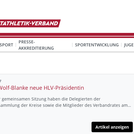
PRESSE-
SPORT
SPORTENTWICKLUNG
JUG
AKKREDITIERUNG
ION SEXUALISIERTER GEWALT
& Organisation
KINDESWOHL & PRÄVENTION SEXUALISIERTER GEWALT
Qualifizierung Schulsport/Ganztag
Wettbewerbe-Abzeichen-Unterricht
7
Wolf-Blanke neue HLV-Präsidentin
er gemeinsamen Sitzung haben die Delegierten der
rsammlung der Kreise sowie die Mitglieder des Verbandrates am…
Artikel anzeigen