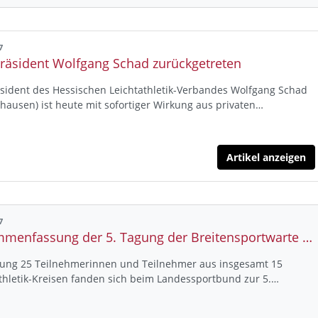
7
räsident Wolfgang Schad zurückgetreten
sident des Hessischen Leichtathletik-Verbandes Wolfgang Schad
hausen) ist heute mit sofortiger Wirkung aus privaten…
Artikel anzeigen
7
Zusammenfassung der 5. Tagung der Breitensportwarte und Schulsportbeauftragten der Leichtathletik-Kreise am Samstag, 01. Dezember 2007, 10.00 - 15.00 Uhr in der Sportschule Frankfurt
ung 25 Teilnehmerinnen und Teilnehmer aus insgesamt 15
thletik-Kreisen fanden sich beim Landessportbund zur 5.…