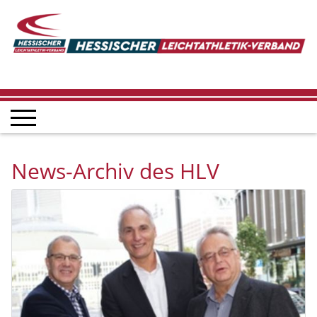
News-Archiv des HLV