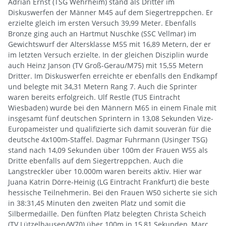
Adrian Ernst (TSG Wehrheim) stand als Dritter im
Diskuswerfen der Männer M45 auf dem Siegertreppchen. Er
erzielte gleich im ersten Versuch 39,99 Meter. Ebenfalls
Bronze ging auch an Hartmut Nuschke (SSC Vellmar) im
Gewichtswurf der Altersklasse M55 mit 16,89 Metern, der er
im letzten Versuch erzielte. In der gleichen Disziplin wurde
auch Heinz Janson (TV Groß-Gerau/M75) mit 15,55 Metern
Dritter. Im Diskuswerfen erreichte er ebenfalls den Endkampf
und belegte mit 34,31 Metern Rang 7. Auch die Sprinter
waren bereits erfolgreich. Ulf Restle (TUS Eintracht
Wiesbaden) wurde bei den Männern M65 in einem Finale mit
insgesamt fünf deutschen Sprintern in 13,08 Sekunden Vize-
Europameister und qualifizierte sich damit souverän für die
deutsche 4x100m-Staffel. Dagmar Fuhrmann (Usinger TSG)
stand nach 14,09 Sekunden über 100m der Frauen W55 als
Dritte ebenfalls auf dem Siegertreppchen. Auch die
Langstreckler über 10.000m waren bereits aktiv. Hier war
Juana Katrin Dörre-Heinig (LG Eintracht Frankfurt) die beste
hessische Teilnehmerin. Bei den Frauen W50 sicherte sie sich
in 38:31,45 Minuten den zweiten Platz und somit die
Silbermedaille. Den fünften Platz belegten Christa Scheich
(TV Lützelhausen/W70) über 100m in 15,81 Sekunden, Marc