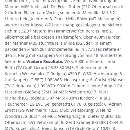
Diethild Nix (TV Idstein/W70) mit 1,10m. Im Weitsprung der
Männer M80 holte sich Dr. Ernst Zuber (TSG Oberursel) nach
2 fünften Plätzen am Vortag seine erste Medaille. Mit 3,21
Metern belegte er den 3. Platz. Hella Böker (MT Melsungen)
wurde in der Klasse W70 nur knapp geschlagen und sicherte
sich mit 32,97 Metern im Hammerwerfen bereits ihre 2.
Silbermedaille bei diesen Titelkämpfen. Über 400m Hürden
der Männer M35 stürmte Nils Milde (LG Eder) in einem
packenden Finish zur Bronzemedaille. In 57,73sec rettete er
den 3. Rang mit knappem Vorsprung von nur 18 hundertstel
Sekunden.
Weitere Resultate:
W35: 5000m Gehen: Linda
Betto (TV Groß-Gerau) 26:35,50 W45: Siebenkampf : 6.
Kornelia Wrzesniok (LG Rodgau) 4390 P. W60: Hochsprung: 8.
Ute Kappei (LG BEC) 1,08 W65: Hochsprung: 6. Christel Häuser
(TV Gelnhausen) 1,09 W70: 5000m Gehen: Helene Ebing (LGV
Marathon Gießen) 37:41,34 M35: Weitsprung: 7. Marc
Michalik (LG Rodgau) 5,87 M45: 400m Hürden: 4. Klaus
Heuchemer (LG EVO Seligenstadt) 61,76 Kugelstoß: 6. Adrian
Ernst (TSG Wehrheim) 13,33 M60: Weitsprung: 8. Heinz
Wondra (LG BEC) 4,84 M65: Weitsprung: 8. Dieter Müller (LG
Offenbach) 4,51 Zehnkampf: 8. Gerd Krämer (LG BEC) 4544 P.
M75: Kugelstoß: 4. Heinz Janson (TV Groß-Gerau) 10,97, 8.