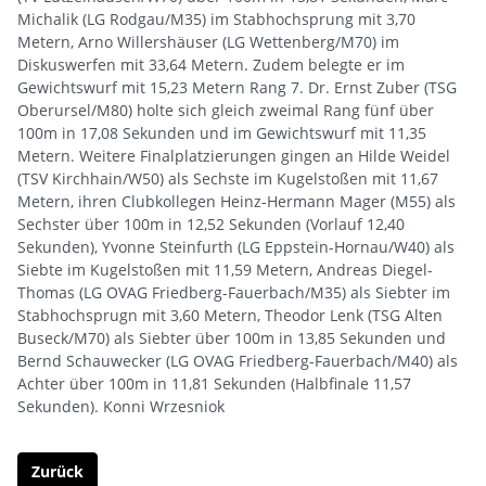
Michalik (LG Rodgau/M35) im Stabhochsprung mit 3,70
Metern, Arno Willershäuser (LG Wettenberg/M70) im
Diskuswerfen mit 33,64 Metern. Zudem belegte er im
Gewichtswurf mit 15,23 Metern Rang 7. Dr. Ernst Zuber (TSG
Oberursel/M80) holte sich gleich zweimal Rang fünf über
100m in 17,08 Sekunden und im Gewichtswurf mit 11,35
Metern. Weitere Finalplatzierungen gingen an Hilde Weidel
(TSV Kirchhain/W50) als Sechste im Kugelstoßen mit 11,67
Metern, ihren Clubkollegen Heinz-Hermann Mager (M55) als
Sechster über 100m in 12,52 Sekunden (Vorlauf 12,40
Sekunden), Yvonne Steinfurth (LG Eppstein-Hornau/W40) als
Siebte im Kugelstoßen mit 11,59 Metern, Andreas Diegel-
Thomas (LG OVAG Friedberg-Fauerbach/M35) als Siebter im
Stabhochsprugn mit 3,60 Metern, Theodor Lenk (TSG Alten
Buseck/M70) als Siebter über 100m in 13,85 Sekunden und
Bernd Schauwecker (LG OVAG Friedberg-Fauerbach/M40) als
Achter über 100m in 11,81 Sekunden (Halbfinale 11,57
Sekunden). Konni Wrzesniok
Zurück