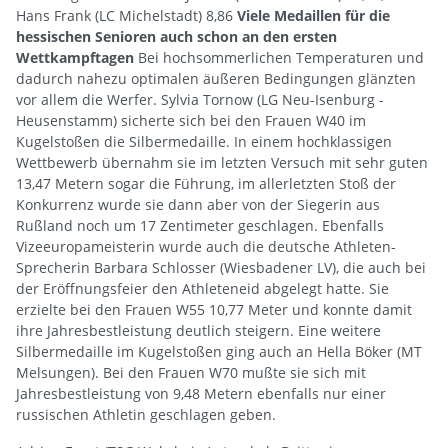
Hans Frank (LC Michelstadt) 8,86
Viele Medaillen für die
hessischen Senioren auch schon an den ersten
Wettkampftagen
Bei hochsommerlichen Temperaturen und
dadurch nahezu optimalen äußeren Bedingungen glänzten
vor allem die Werfer. Sylvia Tornow (LG Neu-Isenburg -
Heusenstamm) sicherte sich bei den Frauen W40 im
Kugelstoßen die Silbermedaille. In einem hochklassigen
Wettbewerb übernahm sie im letzten Versuch mit sehr guten
13,47 Metern sogar die Führung, im allerletzten Stoß der
Konkurrenz wurde sie dann aber von der Siegerin aus
Rußland noch um 17 Zentimeter geschlagen. Ebenfalls
Vizeeuropameisterin wurde auch die deutsche Athleten-
Sprecherin Barbara Schlosser (Wiesbadener LV), die auch bei
der Eröffnungsfeier den Athleteneid abgelegt hatte. Sie
erzielte bei den Frauen W55 10,77 Meter und konnte damit
ihre Jahresbestleistung deutlich steigern. Eine weitere
Silbermedaille im Kugelstoßen ging auch an Hella Böker (MT
Melsungen). Bei den Frauen W70 mußte sie sich mit
Jahresbestleistung von 9,48 Metern ebenfalls nur einer
russischen Athletin geschlagen geben.