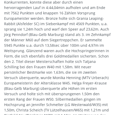
Konkurrenten, konnte diese aber durch einen
hervorragenden Lauf in 4:44,04min aufholen und am Ende
mit 7562 Punkten und knappen 16 Zählen Vorsprung
Europameister werden. Bronze holte sich Grania Leaping-
Rabbit (Alsfelder SC) im Siebenkampf mit 4569 Punkten, u.a.
sprang sie 1,24m hoch und warf den Speer auf 23,62m. Auch
Jörg Penndorf (Blau-Gelb Marburg) stand als 3. im Zehnkampf
der Männer M60 auf dem Siegertreppchen. Er sammelte
5945 Punkte u.a. durch 13,58sec über 100m und 4,97m im
Weitsprung. Glänzend waren auch die Hochspringerinnen in
Form, die sich ebenfalls drei Goldmedaillen sicherten. Schon
den 2. Titel dieser Meisterschaften holte sich Tatjana
Schilling bei den Frauen W40 mit 1,58m. Mit neuer
persönlicher Bestmarke von 1,63m, die sie im zweiten
Versuch überquerte, wurde Monika Henning (MTV Urberach)
Europameisterin der Altersklasse W45. Helga Freyer-Krause
(Blau-Gelb Marburg) überquerte alle Höhen im ersten
Versuch und holte sich mit übersprungenen 1,50m den
ersten Rang der Frauen W50. Silbermedaillen gingen im
Hochsprung an Jennifer Schmelter (LG Westerwald/W35) mit
1,50m, Christa Scheich (TV Lützelhausen/W65) mit 1,21m und