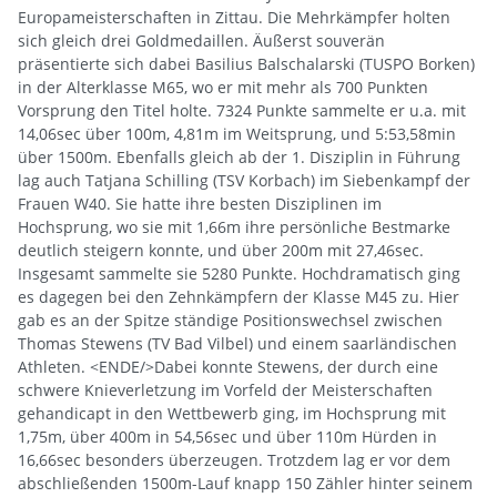
Europameisterschaften in Zittau. Die Mehrkämpfer holten
sich gleich drei Goldmedaillen. Äußerst souverän
präsentierte sich dabei Basilius Balschalarski (TUSPO Borken)
in der Alterklasse M65, wo er mit mehr als 700 Punkten
Vorsprung den Titel holte. 7324 Punkte sammelte er u.a. mit
14,06sec über 100m, 4,81m im Weitsprung, und 5:53,58min
über 1500m. Ebenfalls gleich ab der 1. Disziplin in Führung
lag auch Tatjana Schilling (TSV Korbach) im Siebenkampf der
Frauen W40. Sie hatte ihre besten Disziplinen im
Hochsprung, wo sie mit 1,66m ihre persönliche Bestmarke
deutlich steigern konnte, und über 200m mit 27,46sec.
Insgesamt sammelte sie 5280 Punkte. Hochdramatisch ging
es dagegen bei den Zehnkämpfern der Klasse M45 zu. Hier
gab es an der Spitze ständige Positionswechsel zwischen
Thomas Stewens (TV Bad Vilbel) und einem saarländischen
Athleten. <ENDE/>Dabei konnte Stewens, der durch eine
schwere Knieverletzung im Vorfeld der Meisterschaften
gehandicapt in den Wettbewerb ging, im Hochsprung mit
1,75m, über 400m in 54,56sec und über 110m Hürden in
16,66sec besonders überzeugen. Trotzdem lag er vor dem
abschließenden 1500m-Lauf knapp 150 Zähler hinter seinem