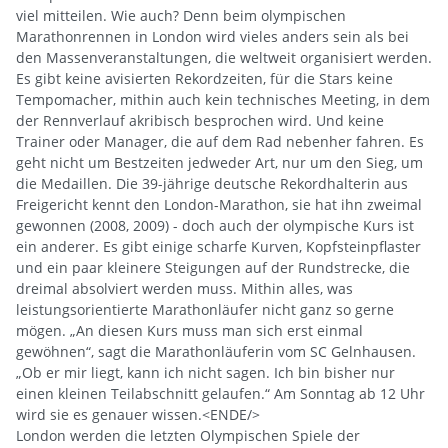
viel mitteilen. Wie auch? Denn beim olympischen
Marathonrennen in London wird vieles anders sein als bei
den Massenveranstaltungen, die weltweit organisiert werden.
Es gibt keine avisierten Rekordzeiten, für die Stars keine
Tempomacher, mithin auch kein technisches Meeting, in dem
der Rennverlauf akribisch besprochen wird. Und keine
Trainer oder Manager, die auf dem Rad nebenher fahren. Es
geht nicht um Bestzeiten jedweder Art, nur um den Sieg, um
die Medaillen. Die 39-jährige deutsche Rekordhalterin aus
Freigericht kennt den London-Marathon, sie hat ihn zweimal
gewonnen (2008, 2009) - doch auch der olympische Kurs ist
ein anderer. Es gibt einige scharfe Kurven, Kopfsteinpflaster
und ein paar kleinere Steigungen auf der Rundstrecke, die
dreimal absolviert werden muss. Mithin alles, was
leistungsorientierte Marathonläufer nicht ganz so gerne
mögen. „An diesen Kurs muss man sich erst einmal
gewöhnen“, sagt die Marathonläuferin vom SC Gelnhausen.
„Ob er mir liegt, kann ich nicht sagen. Ich bin bisher nur
einen kleinen Teilabschnitt gelaufen.“ Am Sonntag ab 12 Uhr
wird sie es genauer wissen.<ENDE/>
London werden die letzten Olympischen Spiele der