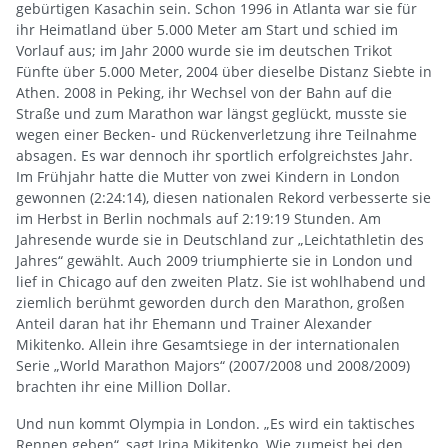
gebürtigen Kasachin sein. Schon 1996 in Atlanta war sie für
ihr Heimatland über 5.000 Meter am Start und schied im
Vorlauf aus; im Jahr 2000 wurde sie im deutschen Trikot
Fünfte über 5.000 Meter, 2004 über dieselbe Distanz Siebte in
Athen. 2008 in Peking, ihr Wechsel von der Bahn auf die
Straße und zum Marathon war längst geglückt, musste sie
wegen einer Becken- und Rückenverletzung ihre Teilnahme
absagen. Es war dennoch ihr sportlich erfolgreichstes Jahr.
Im Frühjahr hatte die Mutter von zwei Kindern in London
gewonnen (2:24:14), diesen nationalen Rekord verbesserte sie
im Herbst in Berlin nochmals auf 2:19:19 Stunden. Am
Jahresende wurde sie in Deutschland zur „Leichtathletin des
Jahres“ gewählt. Auch 2009 triumphierte sie in London und
lief in Chicago auf den zweiten Platz. Sie ist wohlhabend und
ziemlich berühmt geworden durch den Marathon, großen
Anteil daran hat ihr Ehemann und Trainer Alexander
Mikitenko. Allein ihre Gesamtsiege in der internationalen
Serie „World Marathon Majors“ (2007/2008 und 2008/2009)
brachten ihr eine Million Dollar.
Und nun kommt Olympia in London. „Es wird ein taktisches
Rennen geben“, sagt Irina Mikitenko. Wie zumeist bei den