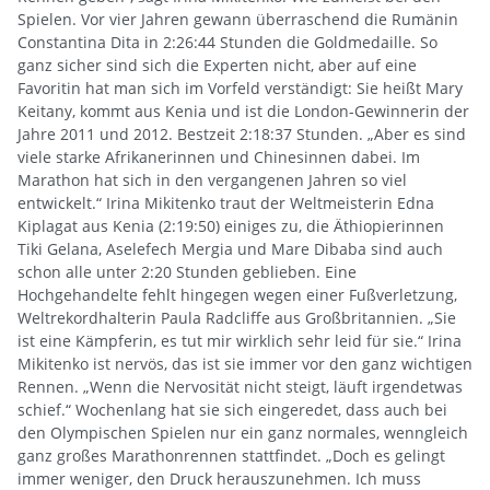
Spielen. Vor vier Jahren gewann überraschend die Rumänin
Constantina Dita in 2:26:44 Stunden die Goldmedaille. So
ganz sicher sind sich die Experten nicht, aber auf eine
Favoritin hat man sich im Vorfeld verständigt: Sie heißt Mary
Keitany, kommt aus Kenia und ist die London-Gewinnerin der
Jahre 2011 und 2012. Bestzeit 2:18:37 Stunden. „Aber es sind
viele starke Afrikanerinnen und Chinesinnen dabei. Im
Marathon hat sich in den vergangenen Jahren so viel
entwickelt.“ Irina Mikitenko traut der Weltmeisterin Edna
Kiplagat aus Kenia (2:19:50) einiges zu, die Äthiopierinnen
Tiki Gelana, Aselefech Mergia und Mare Dibaba sind auch
schon alle unter 2:20 Stunden geblieben. Eine
Hochgehandelte fehlt hingegen wegen einer Fußverletzung,
Weltrekordhalterin Paula Radcliffe aus Großbritannien. „Sie
ist eine Kämpferin, es tut mir wirklich sehr leid für sie.“ Irina
Mikitenko ist nervös, das ist sie immer vor den ganz wichtigen
Rennen. „Wenn die Nervosität nicht steigt, läuft irgendetwas
schief.“ Wochenlang hat sie sich eingeredet, dass auch bei
den Olympischen Spielen nur ein ganz normales, wenngleich
ganz großes Marathonrennen stattfindet. „Doch es gelingt
immer weniger, den Druck herauszunehmen. Ich muss