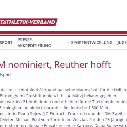
PRESSE-
SPORT
SPORTENTWICKLUNG
JUG
AKKREDITIERUNG
ION SEXUALISIERTER GEWALT
& Organisation
KINDESWOHL & PRÄVENTION SEXUALISIERTER GEWALT
Qualifizierung Schulsport/Ganztag
Wettbewerbe-Abzeichen-Unterricht
 nominiert, Reuther hofft
fsport
utsche Leichtathletik-Verband hat seine Mannschaft für die Hallen
Birmingham (Großbritannien/1. bis 4. März) bekanntgegeben.
amt wurden 21 Athletinnen und Athleten für die Titelkämpfe in der
Birmingham nominiert, darunter die deutsche 1.500-Meter-
meisterin Diana Sujew (LG Eintracht Frankfurt) und der DM-Zweite
0 Meter, Michael Pohl vom Sprintteam Wetzlar. Für den 28-Jährigen
der erste internationale Einsatz in seiner Karriere. Diana Sujew wir