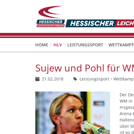
HOME
HLV
LEISTUNGSSPORT
WETTKAMPF
GESUNDHEITS-, PRÄVENTIONS- UND FREIZEITSPORT
FREISTELLUNG FÜR EHRENAMTLICHE
KINDESWOHL & PRÄVENT
Veranstaltungen, Regeln 
Sujew und Pohl für WM
21.02.2018
Leistungssport
Wettkamp
Der De
WM in 
Insges
Arena 
Hallen
über 6
ist es 