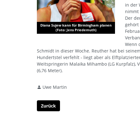
in der 
nimmt m
Der de
gehört 
Diana Sujew kann für Birmingham planen
(Foto: Jens Priedemuth)
Februar
Verband
Wenn d
Schmidt in dieser Woche. Reuther hat bei seinem
Hundertstel verfehlt - liegt aber als Elftplatzie
Weitspringerin Malaika Mihambo (LG Kurpfalz), Vi
(6,76 Meter).
Uwe Martin
Zurück