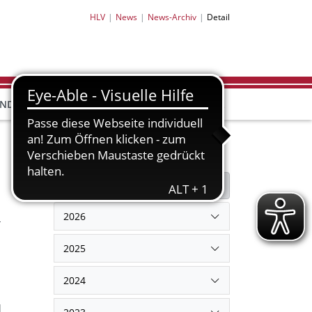
HLV
News
News-Archiv
Detail
HLV-
HLV-
END
BILDUNG
PARTNER
SHOP
Filter
Filter zurücksetzen
2026
-
2025
2024
d