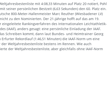
Weltjahresbestenliste mit 4:08,33 Minuten auf Platz 20 notiert, Pohl
it seiner persönlichen Bestzeit (6,63 Sekunden) den 60. Platz ein.
utsche 800-Meter-Hallenmeister Marc Reuther (Wiesbadener LV)
nicht zu den Nominierten. Der 21-Jährige hofft auf das am 19.
 eingeleitete Rankingverfahren des Internationalen Leichtathletik-
es (IAAF), anders gesagt: eine persönliche Einladung der IAAF.
as Schreiben kommt, dann laut Bundes- und Heimtrainer Georg
 Erfurter Rekordlauf (1:46,51 Minuten) die IAAF-Norm um eine
rter der Weltjahresbestenliste bestens im Rennen. Wie auch
erte der Weltjahresbestenliste, aber gleichfalls ohne IAAF-Norm