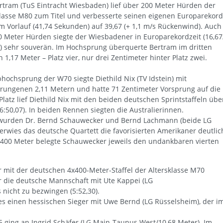
ertram (TuS Eintracht Wiesbaden) lief über 200 Meter Hürden der
klasse M80 zum Titel und verbesserte seinen eigenen Europarekord
m Vorlauf (41,74 Sekunden) auf 39,67 (+ 1,1 m/s Rückenwind). Auch
0 Meter Hürden siegte der Wiesbadener in Europarekordzeit (16,67
s) sehr souverän. Im Hochsprung überquerte Bertram im dritten
 1,17 Meter – Platz vier, nur drei Zentimeter hinter Platz zwei.
hochsprung der W70 siegte Diethild Nix (TV Idstein) mit
rungenen 2,11 Metern und hatte 71 Zentimeter Vorsprung auf die
Platz lief Diethild Nix mit den beiden deutschen Sprintstaffeln übe
:50,07). In beiden Rennen siegten die Australierinnen.
5 wurden Dr. Bernd Schauwecker und Bernd Lachmann (beide LG
rwies das deutsche Quartett die favorisierten Amerikaner deutlic
d 400 Meter belegte Schauwecker jeweils den undankbaren vierten
 mit der deutschen 4x400-Meter-Staffel der Altersklasse M70
r die deutsche Mannschaft mit Ute Kappei (LG
nicht zu bezwingen (5:52,30).
 einen hessischen Sieger mit Uwe Bernd (LG Rüsselsheim), der i
 ging an Ingrid Schäfer (LG Main-Taunus West/10,68 Meter). Im