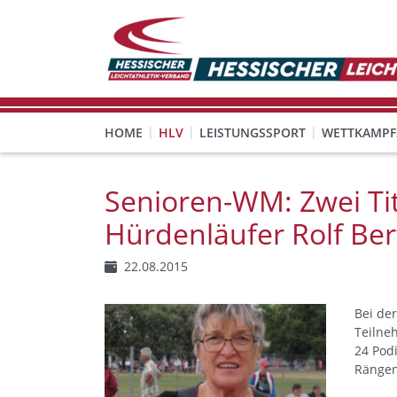
HOME
HLV
LEISTUNGSSPORT
WETTKAMPF
GESUNDHEITS-, PRÄVENTIONS- UND FREIZEITSPORT
FREISTELLUNG FÜR EHRENAMTLICHE
KINDESWOHL & PRÄVENT
Veranstaltungen, Regeln 
Senioren-WM: Zwei Ti
Hürdenläufer Rolf Be
22.08.2015
Bei der
Teilne
24 Pod
Rängen 