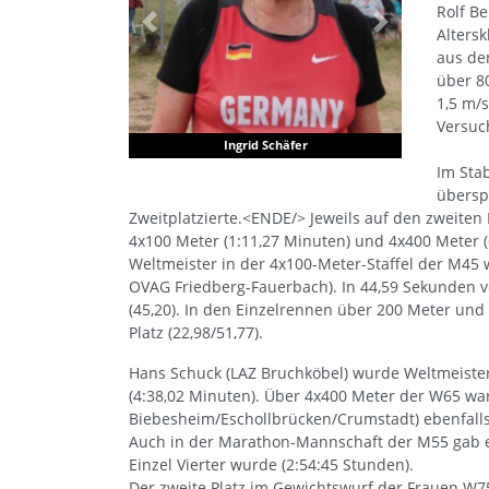
Rolf B
Previous
Next
Alters
aus de
über 8
1,5 m/
Versuch
Ingrid Schäfer
Im Stab
übersp
Zweitplatzierte.<ENDE/> Jeweils auf den zweiten 
4x100 Meter (1:11,27 Minuten) und 4x400 Meter (6
Weltmeister in der 4x100-Meter-Staffel der M4
OVAG Friedberg-Fauerbach). In 44,59 Sekunden ve
(45,20). In den Einzelrennen über 200 Meter un
Platz (22,98/51,77).
Hans Schuck (LAZ Bruchköbel) wurde Weltmeister
(4:38,02 Minuten). Über 4x400 Meter der W65 wa
Biebesheim/Eschollbrücken/Crumstadt) ebenfalls 
Auch in der Marathon-Mannschaft der M55 gab es
Einzel Vierter wurde (2:54:45 Stunden).
Der zweite Platz im Gewichtswurf der Frauen W75