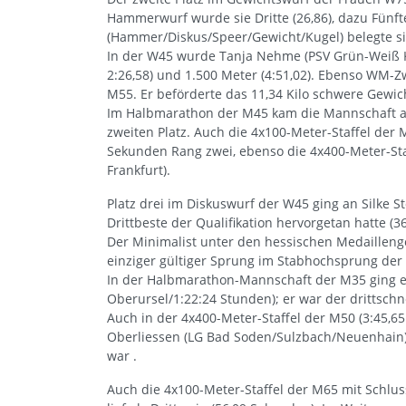
Hammerwurf wurde sie Dritte (26,86), dazu Fünft
(Hammer/Diskus/Speer/Gewicht/Kugel) belegte sie
In der W45 wurde Tanja Nehme (PSV Grün-Weiß Ka
2:26,58) und 1.500 Meter (4:51,02). Ebenso WM-
M55. Er beförderte das 11,34 Kilo schwere Gewic
Im Halbmarathon der M45 kam die Mannschaft an
zweiten Platz. Auch die 4x100-Meter-Staffel der 
Sekunden Rang zwei, ebenso die 4x400-Meter-Staff
Frankfurt).
Platz drei im Diskuswurf der W45 ging an Silke St
Drittbeste der Qualifikation hervorgetan hatte (3
Der Minimalist unter den hessischen Medaillenge
einziger gültiger Sprung im Stabhochsprung der 
In der Halbmarathon-Mannschaft der M35 ging e
Oberursel/1:22:24 Stunden); er war der drittschn
Auch in der 4x400-Meter-Staffel der M50 (3:45,6
Oberliessen (LG Bad Soden/Sulzbach/Neuenhain), 
war .
Auch die 4x100-Meter-Staffel der M65 mit Schlu