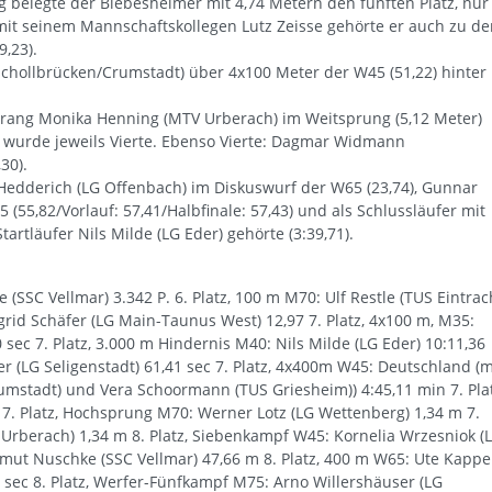
ung belegte der Biebesheimer mit 4,74 Metern den fünften Platz, nur
it seinem Mannschaftskollegen Lutz Zeisse gehörte er auch zu de
9,23).
Eschollbrücken/Crumstadt) über 4x100 Meter der W45 (51,22) hinter
rang Monika Henning (MTV Urberach) im Weitsprung (5,12 Meter)
d wurde jeweils Vierte. Ebenso Vierte: Dagmar Widmann
30).
Hedderich (LG Offenbach) im Diskuswurf der W65 (23,74), Gunnar
(55,82/Vorlauf: 57,41/Halbfinale: 57,43) und als Schlussläufer mit
artläufer Nils Milde (LG Eder) gehörte (3:39,71).
(SSC Vellmar) 3.342 P. 6. Platz, 100 m M70: Ulf Restle (TUS Eintrac
grid Schäfer (LG Main-Taunus West) 12,97 7. Platz, 4x100 m, M35:
sec 7. Platz, 3.000 m Hindernis M40: Nils Milde (LG Eder) 10:11,36
 (LG Seligenstadt) 61,41 sec 7. Platz, 4x400m W45: Deutschland (m
mstadt) und Vera Schoormann (TUS Griesheim)) 4:45,11 min 7. Plat
 7. Platz, Hochsprung M70: Werner Lotz (LG Wettenberg) 1,34 m 7.
Urberach) 1,34 m 8. Platz, Siebenkampf W45: Kornelia Wrzesniok (
mut Nuschke (SSC Vellmar) 47,66 m 8. Platz, 400 m W65: Ute Kappe
sec 8. Platz, Werfer-Fünfkampf M75: Arno Willershäuser (LG