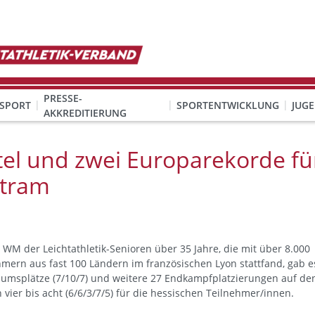
PRESSE-
SPORT
SPORTENTWICKLUNG
JUG
AKKREDITIERUNG
ION SEXUALISIERTER GEWALT
& Organisation
KINDESWOHL & PRÄVENTION SEXUALISIERTER GEWALT
Qualifizierung Schulsport/Ganztag
Wettbewerbe-Abzeichen-Unterricht
tel und zwei Europarekorde fü
rtram
 WM der Leichtathletik-Senioren über 35 Jahre, die mit über 8.000
hmern aus fast 100 Ländern im französischen Lyon stattfand, gab e
iumsplätze (7/10/7) und weitere 27 Endkampfplatzierungen auf de
vier bis acht (6/6/3/7/5) für die hessischen Teilnehmer/innen.