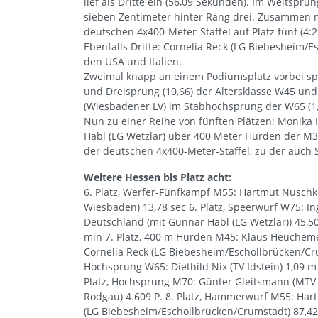
lief als Dritte ein (56,09 Sekunden). Im Weitspr
sieben Zentimeter hinter Rang drei. Zusammen m
deutschen 4x400-Meter-Staffel auf Platz fünf (4:2
Ebenfalls Dritte: Cornelia Reck (LG Biebesheim/
den USA und Italien.
Zweimal knapp an einem Podiumsplatz vorbei sp
und Dreisprung (10,66) der Altersklasse W45 un
(Wiesbadener LV) im Stabhochsprung der W65 (1,
Nun zu einer Reihe von fünften Plätzen: Monika 
Habl (LG Wetzlar) über 400 Meter Hürden der M35 
der deutschen 4x400-Meter-Staffel, zu der auch St
Weitere Hessen bis Platz acht:
6. Platz, Werfer-Fünfkampf M55: Hartmut Nuschke 
Wiesbaden) 13,78 sec 6. Platz, Speerwurf W75: In
Deutschland (mit Gunnar Habl (LG Wetzlar)) 45,50 
min 7. Platz, 400 m Hürden M45: Klaus Heuchemer
Cornelia Reck (LG Biebesheim/Eschollbrücken/Cru
Hochsprung W65: Diethild Nix (TV Idstein) 1,09 m
Platz, Hochsprung M70: Günter Gleitsmann (MTV 
Rodgau) 4.609 P. 8. Platz, Hammerwurf M55: Hart
(LG Biebesheim/Eschollbrücken/Crumstadt) 87,42 