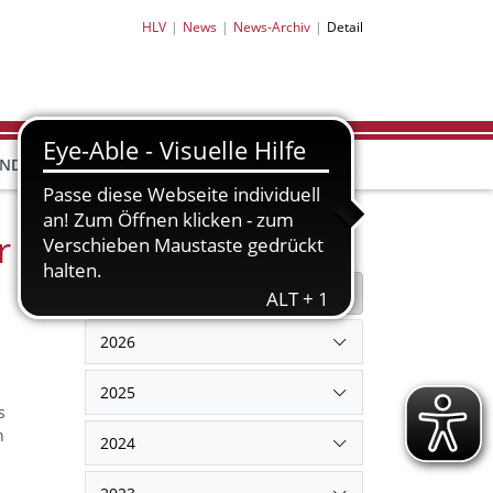
HLV
News
News-Archiv
Detail
HLV-
HLV-
END
BILDUNG
PARTNER
SHOP
r
Filter
Filter zurücksetzen
2026
2025
s
n
2024