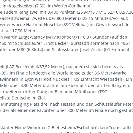
e im Kugelstoßen (7,59). Im Werfer-Fünfkampf
 zudem Rang zwei mit 3.480 Punkten (25,94/16,77/13,52/10,02/7,36
ssel) zweimal Zweite über 800 Meter (2:22,15 Minuten/Vorlauf:
Zweiter wurde Hartmut Nuschke (SSC Vellmar) im Gewichtswurf der
ht auf 17,56 Meter.
 Martin Lütge-Varney (MTV Kronberg/1:18:37 Stunden) auf den
M60 mit Schlussläufer Ernst Becker (Bürstadt) sprintete nach 49,21
el der M80 (6:36,14) mit Schlussläufer Josef Zecha (LG Eintracht
olt (LAZ Bruchköbel/37,52 Meter), nachdem sie sich bereits als
6,09); im Finale landeten alle Würfe jenseits der 36-Meter-Marke.
winnern in Lyon war Rolf Nucklies (TUS Eintracht Wiesbaden). Ein
M60 über 3,30 Meter brachte ihm ebenfalls den dritten Rang ein.
in weiterer dritter Rang an Benjamin Mühlbauer (TSG
ellste Deutsche im Ziel.
5 Minuten) ging Platz drei nach Hessen und den Schlussläufer Pete
der als einer der Favoriten über 800 Meter im Finale noch gestür
ssläufer Heinz Wondra (LG Biebesheim/Eschollbrücken/Crumstadt)