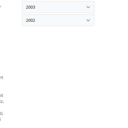
r
2003
2002
ht
it
z,
LG
i