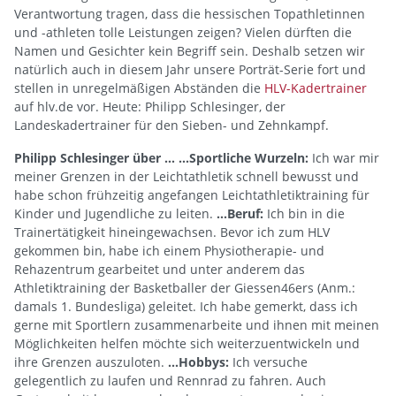
Verantwortung tragen, dass die hessischen Topathletinnen
und -athleten tolle Leistungen zeigen? Vielen dürften die
Namen und Gesichter kein Begriff sein. Deshalb setzen wir
natürlich auch in diesem Jahr unsere Porträt-Serie fort und
stellen in unregelmäßigen Abständen die
HLV-Kadertrainer
auf hlv.de vor. Heute: Philipp Schlesinger, der
Landeskadertrainer für den Sieben- und Zehnkampf.
Philipp Schlesinger über …
...Sportliche Wurzeln:
Ich war mir
meiner Grenzen in der Leichtathletik schnell bewusst und
habe schon frühzeitig angefangen Leichtathletiktraining für
Kinder und Jugendliche zu leiten.
...Beruf:
Ich bin in die
Trainertätigkeit hineingewachsen. Bevor ich zum HLV
gekommen bin, habe ich einem Physiotherapie- und
Rehazentrum gearbeitet und unter anderem das
Athletiktraining der Basketballer der Giessen46ers (Anm.:
damals 1. Bundesliga) geleitet. Ich habe gemerkt, dass ich
gerne mit Sportlern zusammenarbeite und ihnen mit meinen
Möglichkeiten helfen möchte sich weiterzuentwickeln und
ihre Grenzen auszuloten.
...Hobbys:
Ich versuche
gelegentlich zu laufen und Rennrad zu fahren. Auch