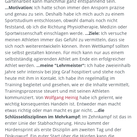
Gartenarbeit kann manchmal ganz entspannend sein.
...Motivation:
Ich hatte schon immer den Ansporn präzise
und genau zu sein. Deshalb habe ich mich auch zu einem
Sportstudium entschlossen, obwohl damals noch nicht
feststand, ob ich die Richtung Physiotherapie, Medizin oder
Sportwissenschaft einschlagen werde.
...Ziele:
Ich versuche
meinen Athleten immer das Gefühl zu vermitteln, dass sie
sich noch weiterentwickeln können. Ihren Wettkampf sollten
sie selbst gestalten können. Für mich kann nur aus einem
selbstständig agierenden Athlet am Ende ein erfolgreicher
Athlet werden.
…meine "Lehrmeister":
Ich habe zweieinhalb
Jahre sehr intensiv bei Jörg Graf hospitiert und stehe noch
heute mit ihm in Kontakt. Ich habe ihn regelmäßig im
Training begleitet und gesehen, wie er die Inhalte vermittelt,
Trainingsprozesse steuert und mit seinen Athleten
kommuniziert. Von
Wolfgang Heinig
habe ich gelernt, wie
wichtig konsequentes Handeln ist. Entweder man macht
etwas richtig oder man macht es gar nicht.
...die
Schlüsseldisziplinen im Mehrkampf:
Im Zehnkampf ist das in
erster Linie der Stabhochsprung. Hinzu kommt der
Hürdensprint als erste Disziplin am zweiten Tag und der
Diskuswurf. Ein guter Start über die Hürden kann die