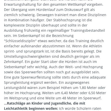
Erwartungshaltung für den gesamten Wettkampf vorgeben.
Der Übergang vom Hürdenlauf zum Diskuswurf gilt als
ziemlich schwierig. Deswegen trainiert man diese Disziplinen
in Kombination häufiger. Der Stabhochsprung ist die
komplexeste Disziplin überhaupt und sollte in der
Ausbildung frühzeitig ein regelmäßiger Trainingsbestandteil
sein. Im Siebenkampf ist die Bezeichnung
"Schlüsseldisziplin" etwas weicher, da das Training deutlich
einfacher aufeinander abzustimmen ist. Wenn die Athletin
sprint- und sprungstark ist, ist die Basis bereits gelegt. Die
Umstellungsschwierigkeiten sind deutlich geringer als im
Zehnkampf. Ein guter Start über die Hürden ist auch im
Siebenkampf sehr wichtig. Auch der Weit- und Hochsprung
sowie das Speerwerfen sollten noch gut ausgebildet sein.
Eine gute Speerwurfleistung sollte stets durch eine adäquate
Sprungleistung ergänzt werden. Ein ausgewogenes
Leistungsbild wären zum Beispiel Höhen um 1,80 Meter oder
höher im Hochsprung, Weiten um 6,40 Meter oder 6,50 Meter
im Weitsprung und eine Weite um 48 Meter im Speerwurf.
...Ratschläge an Kinder und Jugendliche, die mit
Leichtathletik beginnen wollen:
Ich würde Schülern raten