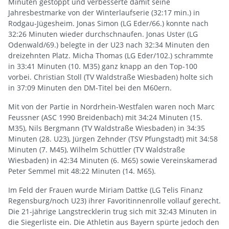
Minuten gestoppt und verbesserte damit seine
Jahresbestmarke von der Winterlaufserie (32:17 min.) in
Rodgau-Jügesheim. Jonas Simon (LG Eder/66.) konnte nach
32:26 Minuten wieder durchschnaufen. Jonas Uster (LG
Odenwald/69.) belegte in der U23 nach 32:34 Minuten den
dreizehnten Platz. Micha Thomas (LG Eder/102.) schrammte
in 33:41 Minuten (10. M35) ganz knapp an den Top-100
vorbei. Christian Stoll (TV Waldstraße Wiesbaden) holte sich
in 37:09 Minuten den DM-Titel bei den M60ern.
Mit von der Partie in Nordrhein-Westfalen waren noch Marc
Feussner (ASC 1990 Breidenbach) mit 34:24 Minuten (15.
M35), Nils Bergmann (TV Waldstraße Wiesbaden) in 34:35
Minuten (28. U23), Jürgen Zehnder (TSV Pfungstadt) mit 34:58
Minuten (7. M45), Wilhelm Schüttler (TV Waldstraße
Wiesbaden) in 42:34 Minuten (6. M65) sowie Vereinskamerad
Peter Semmel mit 48:22 Minuten (14. M65).
Im Feld der Frauen wurde Miriam Dattke (LG Telis Finanz
Regensburg/noch U23) ihrer Favoritinnenrolle vollauf gerecht.
Die 21-jährige Langstrecklerin trug sich mit 32:43 Minuten in
die Siegerliste ein. Die Athletin aus Bayern spürte jedoch den