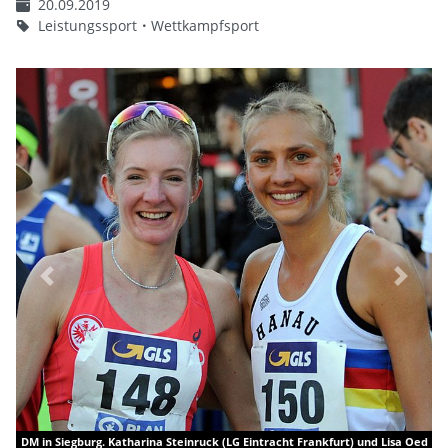
20.09.2019
Leistungssport
Wettkampfsport
Previous
Next
Steinruck (LG Eintracht Frankfurt) und Lisa Oed