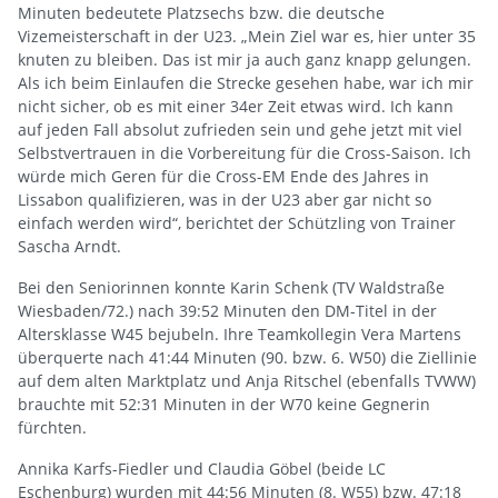
Minuten bedeutete Platzsechs bzw. die deutsche
Vizemeisterschaft in der U23. „Mein Ziel war es, hier unter 35
knuten zu bleiben. Das ist mir ja auch ganz knapp gelungen.
Als ich beim Einlaufen die Strecke gesehen habe, war ich mir
nicht sicher, ob es mit einer 34er Zeit etwas wird. Ich kann
auf jeden Fall absolut zufrieden sein und gehe jetzt mit viel
Selbstvertrauen in die Vorbereitung für die Cross-Saison. Ich
würde mich Geren für die Cross-EM Ende des Jahres in
Lissabon qualifizieren, was in der U23 aber gar nicht so
einfach werden wird“, berichtet der Schützling von Trainer
Sascha Arndt.
Bei den Seniorinnen konnte Karin Schenk (TV Waldstraße
Wiesbaden/72.) nach 39:52 Minuten den DM-Titel in der
Altersklasse W45 bejubeln. Ihre Teamkollegin Vera Martens
überquerte nach 41:44 Minuten (90. bzw. 6. W50) die Ziellinie
auf dem alten Marktplatz und Anja Ritschel (ebenfalls TVWW)
brauchte mit 52:31 Minuten in der W70 keine Gegnerin
fürchten.
Annika Karfs-Fiedler und Claudia Göbel (beide LC
Eschenburg) wurden mit 44:56 Minuten (8. W55) bzw. 47:18