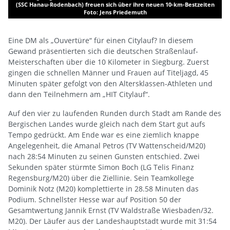
reuen sich über ihre neuen 10-km-Bestzeiten
oto: Jens Priedemuth
DM in Siegburg. Jonas Uster
Eine DM als „Ouvertüre“ für einen Citylauf? In diesem
Gewand präsentierten sich die deutschen Straßenlauf-
Meisterschaften über die 10 Kilometer in Siegburg. Zuerst
gingen die schnellen Männer und Frauen auf Titeljagd, 45
Minuten später gefolgt von den Altersklassen-Athleten und
dann den Teilnehmern am „HIT Citylauf“.
Auf den vier zu laufenden Runden durch Stadt am Rande des
Bergischen Landes wurde gleich nach dem Start gut aufs
Tempo gedrückt. Am Ende war es eine ziemlich knappe
Angelegenheit, die Amanal Petros (TV Wattenscheid/M20)
nach 28:54 Minuten zu seinen Gunsten entschied. Zwei
Sekunden später stürmte Simon Boch (LG Telis Finanz
Regensburg/M20) über die Ziellinie. Sein Teamkollege
Dominik Notz (M20) komplettierte in 28.58 Minuten das
Podium. Schnellster Hesse war auf Position 50 der
Gesamtwertung Jannik Ernst (TV Waldstraße Wiesbaden/32.
M20). Der Läufer aus der Landeshauptstadt wurde mit 31:54