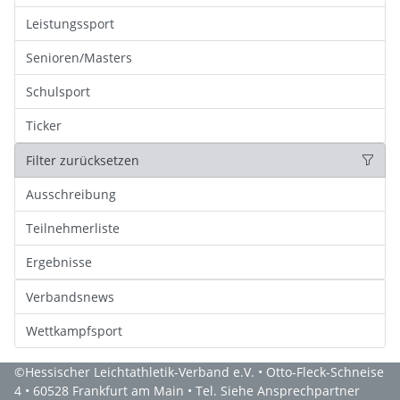
Leistungssport
Senioren/Masters
Schulsport
Ticker
Filter zurücksetzen
Ausschreibung
Teilnehmerliste
Ergebnisse
Verbandsnews
Wettkampfsport
©Hessischer Leichtathletik-Verband e.V. • Otto-Fleck-Schneise
4 • 60528 Frankfurt am Main • Tel. Siehe Ansprechpartner