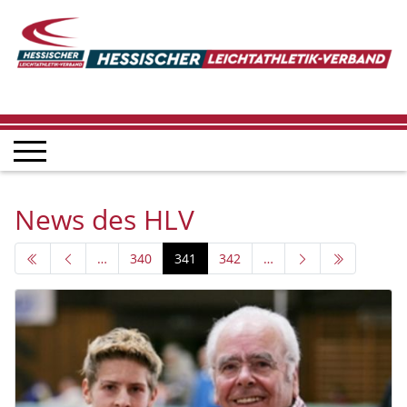
News des HLV
…
340
341
342
…