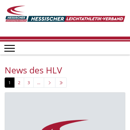
News des HLV
1
2
3
…