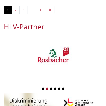
1
2
3
…
HLV-Partner
1
2
3
4
5
6