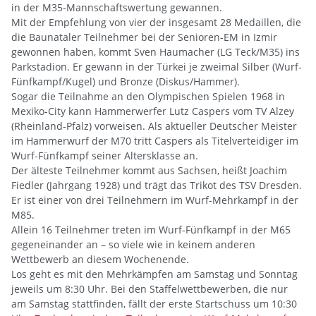
in der M35-Mannschaftswertung gewannen.
Mit der Empfehlung von vier der insgesamt 28 Medaillen, die
die Baunataler Teilnehmer bei der Senioren-EM in Izmir
gewonnen haben, kommt Sven Haumacher (LG Teck/M35) ins
Parkstadion. Er gewann in der Türkei je zweimal Silber (Wurf-
Fünfkampf/Kugel) und Bronze (Diskus/Hammer).
Sogar die Teilnahme an den Olympischen Spielen 1968 in
Mexiko-City kann Hammerwerfer Lutz Caspers vom TV Alzey
(Rheinland-Pfalz) vorweisen. Als aktueller Deutscher Meister
im Hammerwurf der M70 tritt Caspers als Titelverteidiger im
Wurf-Fünfkampf seiner Altersklasse an.
Der älteste Teilnehmer kommt aus Sachsen, heißt Joachim
Fiedler (Jahrgang 1928) und trägt das Trikot des TSV Dresden.
Er ist einer von drei Teilnehmern im Wurf-Mehrkampf in der
M85.
Allein 16 Teilnehmer treten im Wurf-Fünfkampf in der M65
gegeneinander an – so viele wie in keinem anderen
Wettbewerb an diesem Wochenende.
Los geht es mit den Mehrkämpfen am Samstag und Sonntag
jeweils um 8:30 Uhr. Bei den Staffelwettbewerben, die nur
am Samstag stattfinden, fällt der erste Startschuss um 10:30