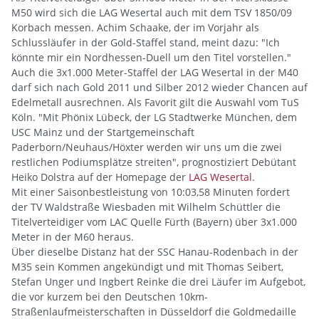
M50 wird sich die LAG Wesertal auch mit dem TSV 1850/09
Korbach messen. Achim Schaake, der im Vorjahr als
Schlussläufer in der Gold-Staffel stand, meint dazu: "Ich
könnte mir ein Nordhessen-Duell um den Titel vorstellen."
Auch die 3x1.000 Meter-Staffel der LAG Wesertal in der M40
darf sich nach Gold 2011 und Silber 2012 wieder Chancen auf
Edelmetall ausrechnen. Als Favorit gilt die Auswahl vom TuS
Köln. "Mit Phönix Lübeck, der LG Stadtwerke München, dem
USC Mainz und der Startgemeinschaft
Paderborn/Neuhaus/Höxter werden wir uns um die zwei
restlichen Podiumsplätze streiten", prognostiziert Debütant
Heiko Dolstra auf der Homepage der
LAG Wesertal
.
Mit einer Saisonbestleistung von 10:03,58 Minuten fordert
der TV Waldstraße Wiesbaden mit Wilhelm Schüttler die
Titelverteidiger vom LAC Quelle Fürth (Bayern) über 3x1.000
Meter in der M60 heraus.
Über dieselbe Distanz hat der SSC Hanau-Rodenbach in der
M35 sein Kommen angekündigt und mit Thomas Seibert,
Stefan Unger und Ingbert Reinke die drei Läufer im Aufgebot,
die vor kurzem bei den Deutschen 10km-
Straßenlaufmeisterschaften in Düsseldorf die Goldmedaille