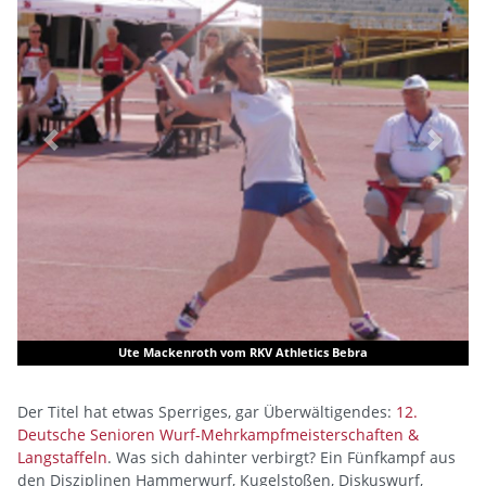
Previous
Next
 Mackenroth vom RKV Athletics Bebra
Hartmut Nus
Der Titel hat etwas Sperriges, gar Überwältigendes:
12.
Deutsche Senioren Wurf-Mehrkampfmeisterschaften &
Langstaffeln
. Was sich dahinter verbirgt? Ein Fünfkampf aus
den Disziplinen Hammerwurf, Kugelstoßen, Diskuswurf,