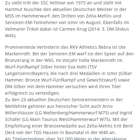
Zu siebt tritt der SSC Vellmar von 1973 an und stellt mit
Hartmut Nuschke den aktuellen Deutschen Meister in der
M55 im Hammerwurf, den Dritten von Zella-Mehlis und
Senioren-EM-Teilnehmer von Izmir im August. Ebenfalls im
Vellmarer Trikot dabei ist Carmen Krug (2014: 3. DM Diskus
W45).
Prominenteste Vertreterin des RKV Athletics Bebra ist Ute
Mackenroth. Bei der Senioren-EM warf sie den Speer auf den
Bronzerang in der W65. Im Vorjahr holte Mackenroth im
Wurf-Fünfkampf Silber hinter Eva Nohl (TSV
Langenzenn/Bayern), die nach drei Medaillen in Izmir (Silber
Hammer, Bronze Wurf-Fünfkampf und Gewichtswurf) sowie
DM-Silber mit dem Hammer versuchen wird ihren Titel
erfolgreich zu verteidigen.
Zu den 23 aktuellen Deutschen Seniorenmeistern in der
Meldeliste gehören aus hessischer Sicht auch Arno
Willershäuser (LG Wettenberg/Hammerwurf M75) und Ingrid
Schäfer (LG Main Taunus West/Hammerwurf W75). Mit der
Empfehlung einer Bronzemedaille aus Zella-Mehlis tritt Berit
Deck von der TGS Hausen in Baunatal in der W40 an.
Als Titelverteidiger über 3x1.000 Meter in der Altersklasse