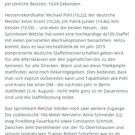
persönliche Bestzeit: 10,69 Sekunden.
Hessenrekordhalter Michael Pohl (10,22), der deutsche
Meister Kevin Kranz (10,24), Jim Patrik Junker (10,46), Nils
Kessler (10,59) … und eben die beiden Neuen - das
Sprintteam Wetzlar hat somit eine hochkarätige 4x100-Staffel
mit vielen personellen Wechseloptionen beisammen. Hinzu
kommt, dass es laut leichtathletik.de im Jahr 2019
komprimierte deutsche Staffelmeisterschaften geben wird.
Für alle Altersklassen von den Jugendlichen bis zu den
Senioren, für alle Strecken. Wann und wo diese Titelkämpfe
stattfinden, wird noch bekanntgegeben. Dies bedeutet, dass
man sich explizit vorbereiten kann und Topathleten wie Pohl
und Kranz bei einer DM - die nächstes Jahr in Berlin
stattfindet (3./4. August) - nicht mehr ganz so im Dauerstress
sind und die Staffelleistung leidet.
Das Sprintteam Wetzlar meldet noch zwei weitere Zugänge:
Die süddeutsche 100-Meter-Meisterin Alina Schneider (LG
ovag Friedberg-Fauerbach) sowie Constantin Schmidt.
Zwischen dem Viertelmeiler von der TG Obertshausen und
seinem langjährigen Trainer Robert Schieferer war es im