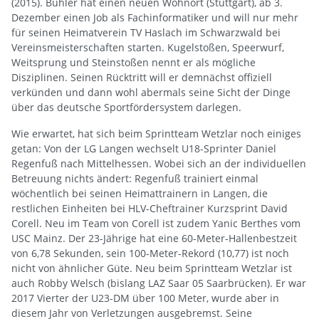
(2015). Bühler hat einen neuen Wohnort (Stuttgart), ab 3.
Dezember einen Job als Fachinformatiker und will nur mehr
für seinen Heimatverein TV Haslach im Schwarzwald bei
Vereinsmeisterschaften starten. Kugelstoßen, Speerwurf,
Weitsprung und Steinstoßen nennt er als mögliche
Disziplinen. Seinen Rücktritt will er demnächst offiziell
verkünden und dann wohl abermals seine Sicht der Dinge
über das deutsche Sportfördersystem darlegen.
Wie erwartet, hat sich beim Sprintteam Wetzlar noch einiges
getan: Von der LG Langen wechselt U18-Sprinter Daniel
Regenfuß nach Mittelhessen. Wobei sich an der individuellen
Betreuung nichts ändert: Regenfuß trainiert einmal
wöchentlich bei seinen Heimattrainern in Langen, die
restlichen Einheiten bei HLV-Cheftrainer Kurzsprint David
Corell. Neu im Team von Corell ist zudem Yanic Berthes vom
USC Mainz. Der 23-Jährige hat eine 60-Meter-Hallenbestzeit
von 6,78 Sekunden, sein 100-Meter-Rekord (10,77) ist noch
nicht von ähnlicher Güte. Neu beim Sprintteam Wetzlar ist
auch Robby Welsch (bislang LAZ Saar 05 Saarbrücken). Er war
2017 Vierter der U23-DM über 100 Meter, wurde aber in
diesem Jahr von Verletzungen ausgebremst. Seine