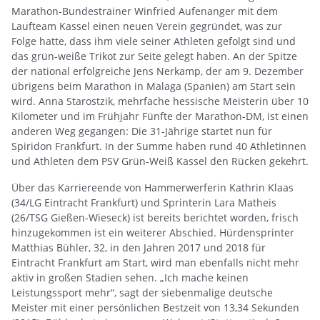
Marathon-Bundestrainer Winfried Aufenanger mit dem
Laufteam Kassel einen neuen Verein gegründet, was zur
Folge hatte, dass ihm viele seiner Athleten gefolgt sind und
das grün-weiße Trikot zur Seite gelegt haben. An der Spitze
der national erfolgreiche Jens Nerkamp, der am 9. Dezember
übrigens beim Marathon in Malaga (Spanien) am Start sein
wird. Anna Starostzik, mehrfache hessische Meisterin über 10
Kilometer und im Frühjahr Fünfte der Marathon-DM, ist einen
anderen Weg gegangen: Die 31-Jährige startet nun für
Spiridon Frankfurt. In der Summe haben rund 40 Athletinnen
und Athleten dem PSV Grün-Weiß Kassel den Rücken gekehrt.
Über das Karriereende von Hammerwerferin Kathrin Klaas
(34/LG Eintracht Frankfurt) und Sprinterin Lara Matheis
(26/TSG Gießen-Wieseck) ist bereits berichtet worden, frisch
hinzugekommen ist ein weiterer Abschied. Hürdensprinter
Matthias Bühler, 32, in den Jahren 2017 und 2018 für
Eintracht Frankfurt am Start, wird man ebenfalls nicht mehr
aktiv in großen Stadien sehen. „Ich mache keinen
Leistungssport mehr“, sagt der siebenmalige deutsche
Meister mit einer persönlichen Bestzeit von 13,34 Sekunden