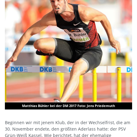
Previous
Next
hias Bühler bei der DM 2017 Foto: Jens Priedemuth
Von Hanau nac
Beginnen wir mit jenem Klub, der in der Wechselfrist, die am
30. November endete, den größten Aderlass hatte: der PSV
Grün-Weiß Kassel. Wie berichtet, hat der ehemalige