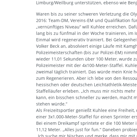
Limburg/Weilburg unterstützen, ebenso wie Benj
Waren bis zu seiner schweren Verletzung die Olym
2016: Team-DM, Vereins-EM und Qualifikation für
„vernünftiges Niveau“ will Kuhlee erreichen. Daf
lang bis zu fünfmal in der Woche trainieren, im
Einmal wird regenerativ trainiert. Bei Gelegenhei
Volker Beck an, absolviert einige Läufe mit Ka
Polizeimeisterschaften (bis zur Polizei-EM) nimm
wieder 11,01 Sekunden über 100 Meter, wurde
Polizeimeister mit der 4x100-Meter-Staffel. Kuhle
zweimal täglich trainiert. Das würde mein Knie 
zum Regenerieren. Aber ich lebe von den Ressourc
hessischen oder deutschen Leichtathletik-Meiste
Staffelläufer erleben. „Ich muss mir nichts meh
kann, ein bisschen schneller zu werden, macht 
stehen würde.“
Als Freizeitsportler genießt Kuhlee eine Freiheit,
einer 3x1.000-Meter-Staffel für einen Sprinter e
Bei einem Dreikampf sprintete er die 100 Meter i
11,12 Meter. „Alles just for fun.“ Daneben probie
„Ich suche mir Nischen und merke, dass mir mit