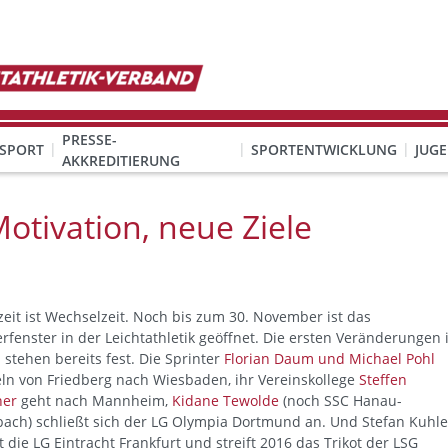
PRESSE-
SPORT
SPORTENTWICKLUNG
JUG
AKKREDITIERUNG
ION SEXUALISIERTER GEWALT
& Organisation
KINDESWOHL & PRÄVENTION SEXUALISIERTER GEWALT
Qualifizierung Schulsport/Ganztag
Wettbewerbe-Abzeichen-Unterricht
otivation, neue Ziele
zeit ist Wechselzeit. Noch bis zum 30. November ist das
rfenster in der Leichtathletik geöffnet. Die ersten Veränderungen 
stehen bereits fest. Die Sprinter
Florian Daum und Michael Pohl
ln von Friedberg nach Wiesbaden, ihr Vereinskollege
Steffen
ner
geht nach Mannheim,
Kidane Tewolde
(noch SSC Hanau-
ach) schließt sich der LG Olympia Dortmund an. Und Stefan Kuhl
t die LG Eintracht Frankfurt und streift 2016 das Trikot der LSG