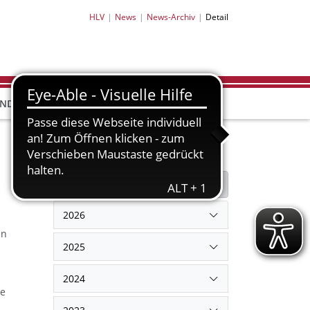
HLV
News
News-Archiv
Detail
HLV-
HLV-
END
BILDUNG
PARTNER
SHOP
Filter
Filter zurücksetzen
2026
in
2025
2024
ee