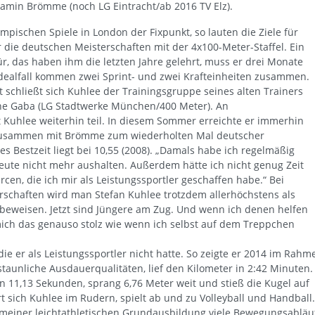
amin Brömme (noch LG Eintracht/ab 2016 TV Elz).
pischen Spiele in London der Fixpunkt, so lauten die Ziele für
 die deutschen Meisterschaften mit der 4x100-Meter-Staffel. Ein
ür, das haben ihm die letzten Jahre gelehrt, muss er drei Monate
 Idealfall kommen zwei Sprint- und zwei Krafteinheiten zusammen.
t schließt sich Kuhlee der Trainingsgruppe seines alten Trainers
mghe Gaba (LG Stadtwerke München/400 Meter). An
t Kuhlee weiterhin teil. In diesem Sommer erreichte er immerhin
 zusammen mit Brömme zum wiederholten Mal deutscher
es Bestzeit liegt bei 10,55 (2008). „Damals habe ich regelmäßig
heute nicht mehr aushalten. Außerdem hätte ich nicht genug Zeit
en, die ich mir als Leistungssportler geschaffen habe.“ Bei
rschaften wird man Stefan Kuhlee trotzdem allerhöchstens als
r beweisen. Jetzt sind Jüngere am Zug. Und wenn ich denen helfen
mich das genauso stolz wie wenn ich selbst auf dem Treppchen
 die er als Leistungssportler nicht hatte. So zeigte er 2014 im Rahm
rstaunliche Ausdauerqualitäten, lief den Kilometer in 2:42 Minuten.
n 11,13 Sekunden, sprang 6,76 Meter weit und stieß die Kugel auf
rt sich Kuhlee im Rudern, spielt ab und zu Volleyball und Handball.
 meiner leichtathletischen Grundausbildung viele Bewegungsabläu