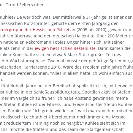
er Grund Selters über.
Kuhlee? Da war doch was. Der mittlerweile 31-Jährige ist einer der
 hessischen Kurzsprinter, gehörte dem ersten Jahrgang der
ördergruppe der Hessischen Polizei
an (2005 bis 2010), gewann vor
 Jahren überraschend den deutschen Hallentitel über 200 Meter u
en nationalen Rekordmann Tobias Unger hinter sich. Mit seiner
 Platz zehn in der
ewigen hessischen Bestenliste
. Dann kamen die
nken Knies hatte sich ein etwa 5-Mark-Stück großes Teil des
us der Wachstumsphase. Zweimal musste der gebürtige Spremberge
rpelschaden, Karriereende 2010. Wäre das Problem zehn Jahre früh
handelt werden können. "Alles in allem hatte ich wohl einfach au
n.
 fünfeinhalb Jahre bei der Bereitschaftspolizei in Lich, mittlerweile
ist Kuhlee in der Schießausbildung tätig. Sportlich aktiv ist Stefan
iner im Vergleich zu früher, ich habe Abstand gewonnen, meine
Stefan Kuhlee ist der Fitness- und Freizeitsportler Stefan Kuhlee
r. Parolen wie ´Ich greife wieder an´ wird man von ihm trotzde
 realistisch: Leichtathletik bereitet mir noch immer eine Menge
it reduziertem Training noch so hergibt.“ Kuhlee sieht sich im
chs, möchte die Staffeln und das Team der Startgemeinschaft