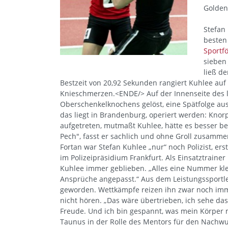
Golden
Stefan 
besten
Sportf
sieben
ließ d
Bestzeit von 20,92 Sekunden rangiert Kuhlee auf
Knieschmerzen.<ENDE/> Auf der Innenseite des li
Oberschenkelknochens gelöst, eine Spätfolge a
das liegt in Brandenburg, operiert werden: Kno
aufgetreten, mutmaßt Kuhlee, hätte es besser be
Pech", fasst er sachlich und ohne Groll zusamme
Fortan war Stefan Kuhlee „nur“ noch Polizist, erst
im Polizeipräsidium Frankfurt. Als Einsatztrainer 
Kuhlee immer geblieben. „Alles eine Nummer kle
Ansprüche angepasst.“ Aus dem Leistungssportler 
geworden. Wettkämpfe reizen ihn zwar noch imme
nicht hören. „Das wäre übertrieben, ich sehe das
Freude. Und ich bin gespannt, was mein Körper m
Taunus in der Rolle des Mentors für den Nachwu