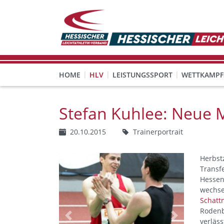
HOME
HLV
LEISTUNGSSPORT
WETTKAMPF
GESUNDHEITS-, PRÄVENTIONS- UND FREIZEITSPORT
FREISTELLUNG FÜR EHRENAMTLICHE
KINDESWOHL & PRÄVENT
Veranstaltungen, Regeln 
Stefan Kuhlee: Neue M
20.10.2015
Trainerportrait
Herbst
Transfe
Hessen 
wechse
Schatt
Rodenb
Previous
Next
verläss