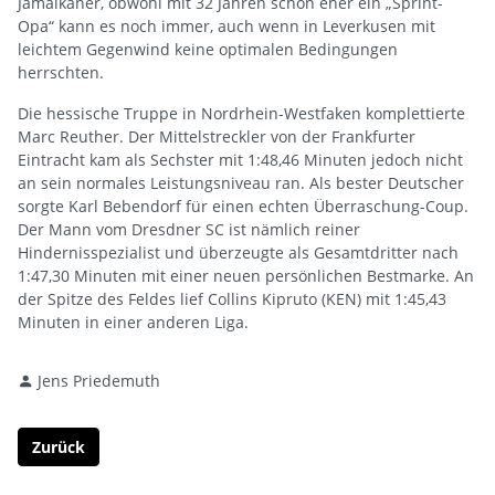
Jamaikaner, obwohl mit 32 Jahren schon eher ein „Sprint-
Opa“ kann es noch immer, auch wenn in Leverkusen mit
leichtem Gegenwind keine optimalen Bedingungen
herrschten.
Die hessische Truppe in Nordrhein-Westfaken komplettierte
Marc Reuther. Der Mittelstreckler von der Frankfurter
Eintracht kam als Sechster mit 1:48,46 Minuten jedoch nicht
an sein normales Leistungsniveau ran. Als bester Deutscher
sorgte Karl Bebendorf für einen echten Überraschung-Coup.
Der Mann vom Dresdner SC ist nämlich reiner
Hindernisspezialist und überzeugte als Gesamtdritter nach
1:47,30 Minuten mit einer neuen persönlichen Bestmarke. An
der Spitze des Feldes lief Collins Kipruto (KEN) mit 1:45,43
Minuten in einer anderen Liga.
Jens Priedemuth
Zurück