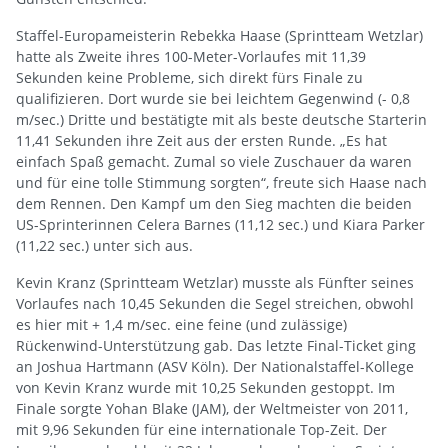
Staffel-Europameisterin Rebekka Haase (Sprintteam Wetzlar)
hatte als Zweite ihres 100-Meter-Vorlaufes mit 11,39
Sekunden keine Probleme, sich direkt fürs Finale zu
qualifizieren. Dort wurde sie bei leichtem Gegenwind (- 0,8
m/sec.) Dritte und bestätigte mit als beste deutsche Starterin
11,41 Sekunden ihre Zeit aus der ersten Runde. „Es hat
einfach Spaß gemacht. Zumal so viele Zuschauer da waren
und für eine tolle Stimmung sorgten“, freute sich Haase nach
dem Rennen. Den Kampf um den Sieg machten die beiden
US-Sprinterinnen Celera Barnes (11,12 sec.) und Kiara Parker
(11,22 sec.) unter sich aus.
Kevin Kranz (Sprintteam Wetzlar) musste als Fünfter seines
Vorlaufes nach 10,45 Sekunden die Segel streichen, obwohl
es hier mit + 1,4 m/sec. eine feine (und zulässige)
Rückenwind-Unterstützung gab. Das letzte Final-Ticket ging
an Joshua Hartmann (ASV Köln). Der Nationalstaffel-Kollege
von Kevin Kranz wurde mit 10,25 Sekunden gestoppt. Im
Finale sorgte Yohan Blake (JAM), der Weltmeister von 2011,
mit 9,96 Sekunden für eine internationale Top-Zeit. Der