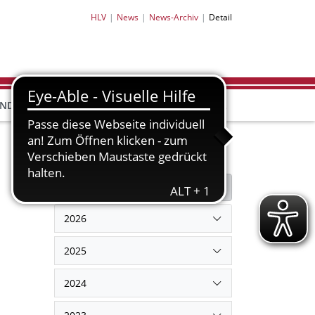
HLV
News
News-Archiv
Detail
HLV-
HLV-
END
BILDUNG
PARTNER
SHOP
Filter
Filter zurücksetzen
2026
2025
2024