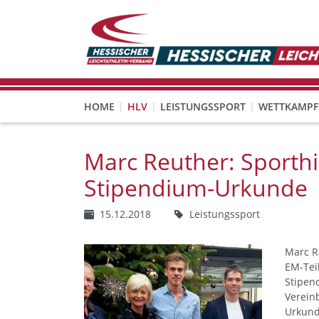
HOME
HLV
LEISTUNGSSPORT
WETTKAMPF
GESUNDHEITS-, PRÄVENTIONS- UND FREIZEITSPORT
FREISTELLUNG FÜR EHRENAMTLICHE
KINDESWOHL & PRÄVENT
Veranstaltungen, Regeln 
Marc Reuther: Sporthi
Stipendium-Urkunde
15.12.2018
Leistungssport
Marc R
EM-Teil
Stipen
Verein
Urkund