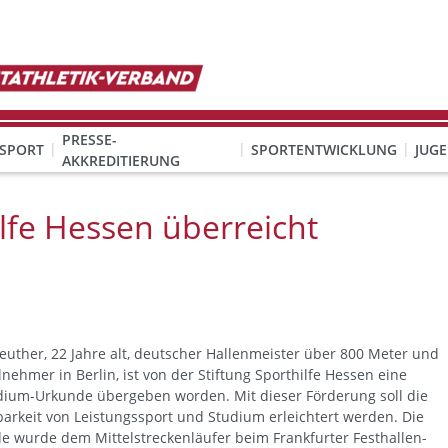
PRESSE-
SPORT
SPORTENTWICKLUNG
JUG
AKKREDITIERUNG
ION SEXUALISIERTER GEWALT
& Organisation
KINDESWOHL & PRÄVENTION SEXUALISIERTER GEWALT
Qualifizierung Schulsport/Ganztag
Wettbewerbe-Abzeichen-Unterricht
lfe Hessen überreicht
euther, 22 Jahre alt, deutscher Hallenmeister über 800 Meter und
nehmer in Berlin, ist von der Stiftung Sporthilfe Hessen eine
dium-Urkunde übergeben worden. Mit dieser Förderung soll die
barkeit von Leistungssport und Studium erleichtert werden. Die
e wurde dem Mittelstreckenläufer beim Frankfurter Festhallen-