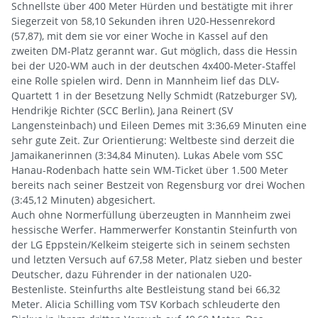
Schnellste über 400 Meter Hürden und bestätigte mit ihrer
Siegerzeit von 58,10 Sekunden ihren U20-Hessenrekord
(57,87), mit dem sie vor einer Woche in Kassel auf den
zweiten DM-Platz gerannt war. Gut möglich, dass die Hessin
bei der U20-WM auch in der deutschen 4x400-Meter-Staffel
eine Rolle spielen wird. Denn in Mannheim lief das DLV-
Quartett 1 in der Besetzung Nelly Schmidt (Ratzeburger SV),
Hendrikje Richter (SCC Berlin), Jana Reinert (SV
Langensteinbach) und Eileen Demes mit 3:36,69 Minuten eine
sehr gute Zeit. Zur Orientierung: Weltbeste sind derzeit die
Jamaikanerinnen (3:34,84 Minuten). Lukas Abele vom SSC
Hanau-Rodenbach hatte sein WM-Ticket über 1.500 Meter
bereits nach seiner Bestzeit von Regensburg vor drei Wochen
(3:45,12 Minuten) abgesichert.
Auch ohne Normerfüllung überzeugten in Mannheim zwei
hessische Werfer. Hammerwerfer Konstantin Steinfurth von
der LG Eppstein/Kelkeim steigerte sich in seinem sechsten
und letzten Versuch auf 67,58 Meter, Platz sieben und bester
Deutscher, dazu Führender in der nationalen U20-
Bestenliste. Steinfurths alte Bestleistung stand bei 66,32
Meter. Alicia Schilling vom TSV Korbach schleuderte den