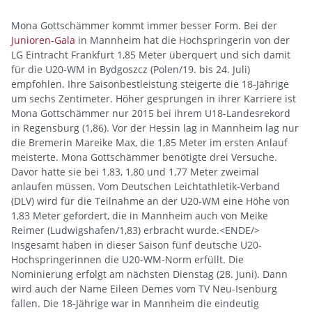
Mona Gottschämmer kommt immer besser Form. Bei der
Junioren-Gala
in Mannheim hat die Hochspringerin von der
LG Eintracht Frankfurt 1,85 Meter überquert und sich damit
für die U20-WM in Bydgoszcz (Polen/19. bis 24. Juli)
empfohlen. Ihre Saisonbestleistung steigerte die 18-Jährige
um sechs Zentimeter. Höher gesprungen in ihrer Karriere ist
Mona Gottschämmer nur 2015 bei ihrem U18-Landesrekord
in Regensburg (1,86). Vor der Hessin lag in Mannheim lag nur
die Bremerin Mareike Max, die 1,85 Meter im ersten Anlauf
meisterte. Mona Gottschämmer benötigte drei Versuche.
Davor hatte sie bei 1,83, 1,80 und 1,77 Meter zweimal
anlaufen müssen. Vom Deutschen Leichtathletik-Verband
(DLV) wird für die Teilnahme an der U20-WM eine Höhe von
1,83 Meter gefordert, die in Mannheim auch von Meike
Reimer (Ludwigshafen/1,83) erbracht wurde.<ENDE/>
Insgesamt haben in dieser Saison fünf deutsche U20-
Hochspringerinnen die U20-WM-Norm erfüllt. Die
Nominierung erfolgt am nächsten Dienstag (28. Juni). Dann
wird auch der Name Eileen Demes vom TV Neu-Isenburg
fallen. Die 18-Jährige war in Mannheim die eindeutig