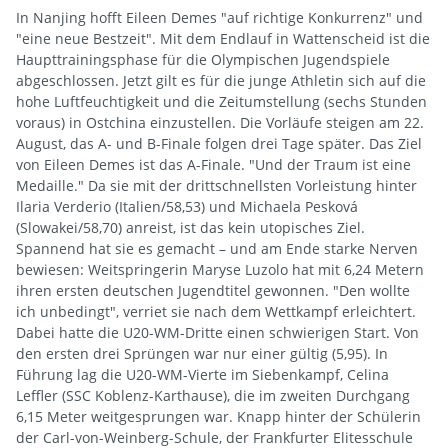
In Nanjing hofft Eileen Demes "auf richtige Konkurrenz" und
"eine neue Bestzeit". Mit dem Endlauf in Wattenscheid ist die
Haupttrainingsphase für die Olympischen Jugendspiele
abgeschlossen. Jetzt gilt es für die junge Athletin sich auf die
hohe Luftfeuchtigkeit und die Zeitumstellung (sechs Stunden
voraus) in Ostchina einzustellen. Die Vorläufe steigen am 22.
August, das A- und B-Finale folgen drei Tage später. Das Ziel
von Eileen Demes ist das A-Finale. "Und der Traum ist eine
Medaille." Da sie mit der drittschnellsten Vorleistung hinter
Ilaria Verderio (Italien/58,53) und Michaela Pesková
(Slowakei/58,70) anreist, ist das kein utopisches Ziel.
Spannend hat sie es gemacht – und am Ende starke Nerven
bewiesen: Weitspringerin Maryse Luzolo hat mit 6,24 Metern
ihren ersten deutschen Jugendtitel gewonnen. "Den wollte
ich unbedingt", verriet sie nach dem Wettkampf erleichtert.
Dabei hatte die U20-WM-Dritte einen schwierigen Start. Von
den ersten drei Sprüngen war nur einer gültig (5,95). In
Führung lag die U20-WM-Vierte im Siebenkampf, Celina
Leffler (SSC Koblenz-Karthause), die im zweiten Durchgang
6,15 Meter weitgesprungen war. Knapp hinter der Schülerin
der Carl-von-Weinberg-Schule, der Frankfurter Elitesschule