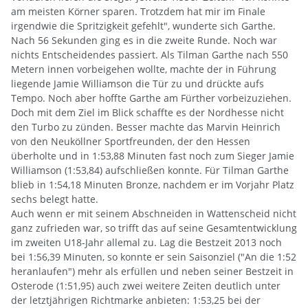
am meisten Körner sparen. Trotzdem hat mir im Finale
irgendwie die Spritzigkeit gefehlt", wunderte sich Garthe.
Nach 56 Sekunden ging es in die zweite Runde. Noch war
nichts Entscheidendes passiert. Als Tilman Garthe nach 550
Metern innen vorbeigehen wollte, machte der in Führung
liegende Jamie Williamson die Tür zu und drückte aufs
Tempo. Noch aber hoffte Garthe am Fürther vorbeizuziehen.
Doch mit dem Ziel im Blick schaffte es der Nordhesse nicht
den Turbo zu zünden. Besser machte das Marvin Heinrich
von den Neuköllner Sportfreunden, der den Hessen
überholte und in 1:53,88 Minuten fast noch zum Sieger Jamie
Williamson (1:53,84) aufschließen konnte. Für Tilman Garthe
blieb in 1:54,18 Minuten Bronze, nachdem er im Vorjahr Platz
sechs belegt hatte.
Auch wenn er mit seinem Abschneiden in Wattenscheid nicht
ganz zufrieden war, so trifft das auf seine Gesamtentwicklung
im zweiten U18-Jahr allemal zu. Lag die Bestzeit 2013 noch
bei 1:56,39 Minuten, so konnte er sein Saisonziel ("An die 1:52
heranlaufen") mehr als erfüllen und neben seiner Bestzeit in
Osterode (1:51,95) auch zwei weitere Zeiten deutlich unter
der letztjährigen Richtmarke anbieten: 1:53,25 bei der