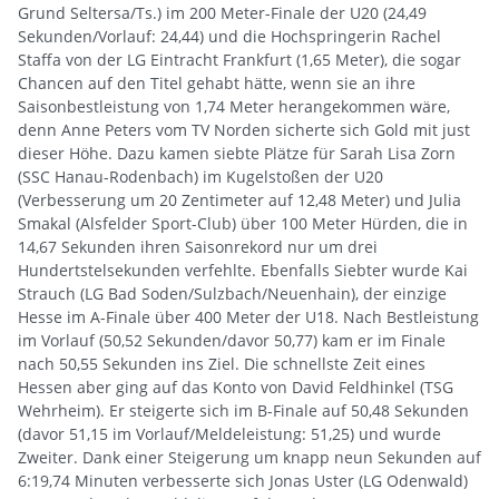
Grund Seltersa/Ts.) im 200 Meter-Finale der U20 (24,49
Sekunden/Vorlauf: 24,44) und die Hochspringerin Rachel
Staffa von der LG Eintracht Frankfurt (1,65 Meter), die sogar
Chancen auf den Titel gehabt hätte, wenn sie an ihre
Saisonbestleistung von 1,74 Meter herangekommen wäre,
denn Anne Peters vom TV Norden sicherte sich Gold mit just
dieser Höhe. Dazu kamen siebte Plätze für Sarah Lisa Zorn
(SSC Hanau-Rodenbach) im Kugelstoßen der U20
(Verbesserung um 20 Zentimeter auf 12,48 Meter) und Julia
Smakal (Alsfelder Sport-Club) über 100 Meter Hürden, die in
14,67 Sekunden ihren Saisonrekord nur um drei
Hundertstelsekunden verfehlte. Ebenfalls Siebter wurde Kai
Strauch (LG Bad Soden/Sulzbach/Neuenhain), der einzige
Hesse im A-Finale über 400 Meter der U18. Nach Bestleistung
im Vorlauf (50,52 Sekunden/davor 50,77) kam er im Finale
nach 50,55 Sekunden ins Ziel. Die schnellste Zeit eines
Hessen aber ging auf das Konto von David Feldhinkel (TSG
Wehrheim). Er steigerte sich im B-Finale auf 50,48 Sekunden
(davor 51,15 im Vorlauf/Meldeleistung: 51,25) und wurde
Zweiter. Dank einer Steigerung um knapp neun Sekunden auf
6:19,74 Minuten verbesserte sich Jonas Uster (LG Odenwald)