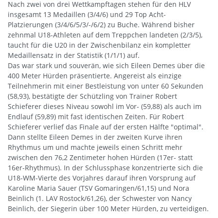
Nach zwei von drei Wettkampftagen stehen für den HLV
insgesamt 13 Medaillen (3/4/6) und 29 Top Acht-
Platzierungen (3/4/6/5/3/-/6/2) zu Buche. Während bisher
zehnmal U18-Athleten auf dem Treppchen landeten (2/3/5),
taucht für die U20 in der Zwischenbilanz ein kompletter
Medaillensatz in der Statistik (1/1/1) auf.
Das war stark und souverän, wie sich Eileen Demes über die
400 Meter Hürden präsentierte. Angereist als einzige
Teilnehmerin mit einer Bestleistung von unter 60 Sekunden
(58,93), bestätigte der Schützling von Trainer Robert
Schieferer dieses Niveau sowohl im Vor- (59,88) als auch im
Endlauf (59,89) mit fast identischen Zeiten. Für Robert
Schieferer verlief das Finale auf der ersten Hälfte "optimal".
Dann stellte Eileen Demes in der zweiten Kurve ihren
Rhythmus um und machte jeweils einen Schritt mehr
zwischen den 76,2 Zentimeter hohen Hürden (17er- statt
16er-Rhythmus). In der Schlussphase konzentrierte sich die
U18-WM-Vierte des Vorjahres darauf ihren Vorsprung auf
Karoline Maria Sauer (TSV Gomaringen/61,15) und Nora
Beinlich (1. LAV Rostock/61,26), der Schwester von Nancy
Beinlich, der Siegerin über 100 Meter Hürden, zu verteidigen.