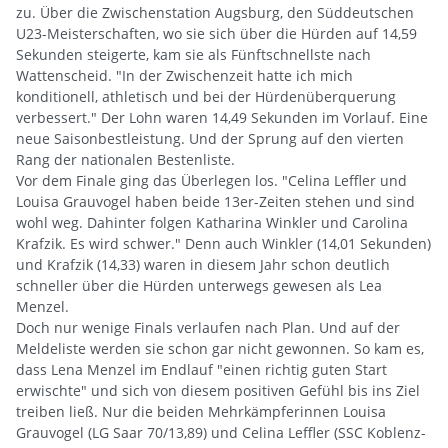
zu. Über die Zwischenstation Augsburg, den Süddeutschen
U23-Meisterschaften, wo sie sich über die Hürden auf 14,59
Sekunden steigerte, kam sie als Fünftschnellste nach
Wattenscheid. "In der Zwischenzeit hatte ich mich
konditionell, athletisch und bei der Hürdenüberquerung
verbessert." Der Lohn waren 14,49 Sekunden im Vorlauf. Eine
neue Saisonbestleistung. Und der Sprung auf den vierten
Rang der nationalen Bestenliste.
Vor dem Finale ging das Überlegen los. "Celina Leffler und
Louisa Grauvogel haben beide 13er-Zeiten stehen und sind
wohl weg. Dahinter folgen Katharina Winkler und Carolina
Krafzik. Es wird schwer." Denn auch Winkler (14,01 Sekunden)
und Krafzik (14,33) waren in diesem Jahr schon deutlich
schneller über die Hürden unterwegs gewesen als Lea
Menzel.
Doch nur wenige Finals verlaufen nach Plan. Und auf der
Meldeliste werden sie schon gar nicht gewonnen. So kam es,
dass Lena Menzel im Endlauf "einen richtig guten Start
erwischte" und sich von diesem positiven Gefühl bis ins Ziel
treiben ließ. Nur die beiden Mehrkämpferinnen Louisa
Grauvogel (LG Saar 70/13,89) und Celina Leffler (SSC Koblenz-