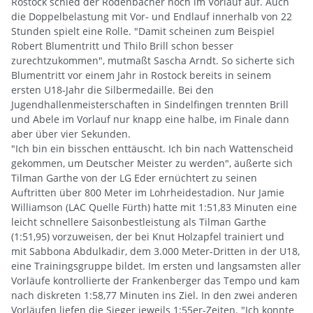
Rostock schied der Rodenbacher noch im Vorlauf auf. Auch
die Doppelbelastung mit Vor- und Endlauf innerhalb von 22
Stunden spielt eine Rolle. "Damit scheinen zum Beispiel
Robert Blumentritt und Thilo Brill schon besser
zurechtzukommen", mutmaßt Sascha Arndt. So sicherte sich
Blumentritt vor einem Jahr in Rostock bereits in seinem
ersten U18-Jahr die Silbermedaille. Bei den
Jugendhallenmeisterschaften in Sindelfingen trennten Brill
und Abele im Vorlauf nur knapp eine halbe, im Finale dann
aber über vier Sekunden.
"Ich bin ein bisschen enttäuscht. Ich bin nach Wattenscheid
gekommen, um Deutscher Meister zu werden", äußerte sich
Tilman Garthe von der LG Eder ernüchtert zu seinen
Auftritten über 800 Meter im Lohrheidestadion. Nur Jamie
Williamson (LAC Quelle Fürth) hatte mit 1:51,83 Minuten eine
leicht schnellere Saisonbestleistung als Tilman Garthe
(1:51,95) vorzuweisen, der bei Knut Holzapfel trainiert und
mit Sabbona Abdulkadir, dem 3.000 Meter-Dritten in der U18,
eine Trainingsgruppe bildet. Im ersten und langsamsten aller
Vorläufe kontrollierte der Frankenberger das Tempo und kam
nach diskreten 1:58,77 Minuten ins Ziel. In den zwei anderen
Vorläufen liefen die Sieger jeweils 1:55er-Zeiten. "Ich konnte