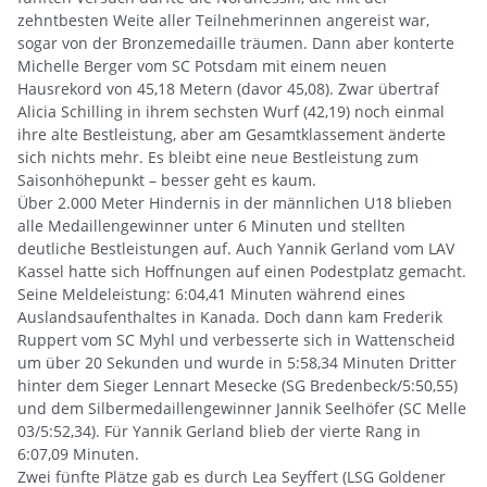
zehntbesten Weite aller Teilnehmerinnen angereist war,
sogar von der Bronzemedaille träumen. Dann aber konterte
Michelle Berger vom SC Potsdam mit einem neuen
Hausrekord von 45,18 Metern (davor 45,08). Zwar übertraf
Alicia Schilling in ihrem sechsten Wurf (42,19) noch einmal
ihre alte Bestleistung, aber am Gesamtklassement änderte
sich nichts mehr. Es bleibt eine neue Bestleistung zum
Saisonhöhepunkt – besser geht es kaum.
Über 2.000 Meter Hindernis in der männlichen U18 blieben
alle Medaillengewinner unter 6 Minuten und stellten
deutliche Bestleistungen auf. Auch Yannik Gerland vom LAV
Kassel hatte sich Hoffnungen auf einen Podestplatz gemacht.
Seine Meldeleistung: 6:04,41 Minuten während eines
Auslandsaufenthaltes in Kanada. Doch dann kam Frederik
Ruppert vom SC Myhl und verbesserte sich in Wattenscheid
um über 20 Sekunden und wurde in 5:58,34 Minuten Dritter
hinter dem Sieger Lennart Mesecke (SG Bredenbeck/5:50,55)
und dem Silbermedaillengewinner Jannik Seelhöfer (SC Melle
03/5:52,34). Für Yannik Gerland blieb der vierte Rang in
6:07,09 Minuten.
Zwei fünfte Plätze gab es durch Lea Seyffert (LSG Goldener