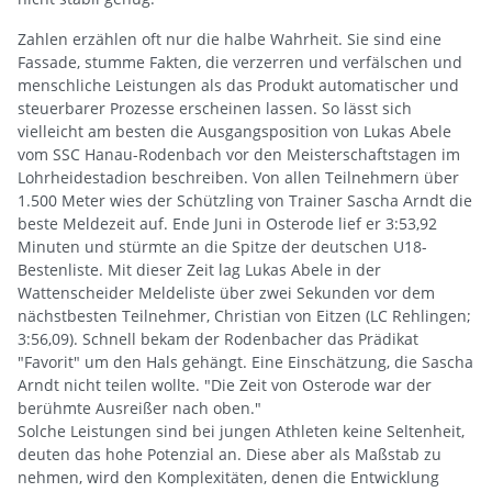
Zahlen erzählen oft nur die halbe Wahrheit. Sie sind eine
Fassade, stumme Fakten, die verzerren und verfälschen und
menschliche Leistungen als das Produkt automatischer und
steuerbarer Prozesse erscheinen lassen. So lässt sich
vielleicht am besten die Ausgangsposition von Lukas Abele
vom SSC Hanau-Rodenbach vor den Meisterschaftstagen im
Lohrheidestadion beschreiben. Von allen Teilnehmern über
1.500 Meter wies der Schützling von Trainer Sascha Arndt die
beste Meldezeit auf. Ende Juni in Osterode lief er 3:53,92
Minuten und stürmte an die Spitze der deutschen U18-
Bestenliste. Mit dieser Zeit lag Lukas Abele in der
Wattenscheider Meldeliste über zwei Sekunden vor dem
nächstbesten Teilnehmer, Christian von Eitzen (LC Rehlingen;
3:56,09). Schnell bekam der Rodenbacher das Prädikat
"Favorit" um den Hals gehängt. Eine Einschätzung, die Sascha
Arndt nicht teilen wollte. "Die Zeit von Osterode war der
berühmte Ausreißer nach oben."
Solche Leistungen sind bei jungen Athleten keine Seltenheit,
deuten das hohe Potenzial an. Diese aber als Maßstab zu
nehmen, wird den Komplexitäten, denen die Entwicklung