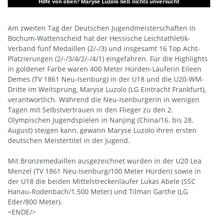
Hilfe von oben? Maryse Luzolo ließ nichts unversucht
Am zweiten Tag der Deutschen Jugendmeisterschaften in
Bochum-Wattenscheid hat der Hessische Leichtathletik-
Verband fünf Medaillen (2/-/3) und insgesamt 16 Top Acht-
Platzierungen (2/-/3/4/2/-/4/1) eingefahren. Für die Highlights
in goldener Farbe waren 400 Meter Hürden-Läuferin Eileen
Demes (TV 1861 Neu-Isenburg) in der U18 und die U20-WM-
Dritte im Weitsprung, Maryse Luzolo (LG Eintracht Frankfurt),
verantwortlich. Während die Neu-Isenburgerin in wenigen
Tagen mit Selbstvertrauen in den Flieger zu den 2.
Olympischen Jugendspielen in Nanjing (China/16. bis 28.
August) steigen kann, gewann Maryse Luzolo ihren ersten
deutschen Meistertitel in der Jugend.
Mit Bronzemedaillen ausgezeichnet wurden in der U20 Lea
Menzel (TV 1861 Neu-Isenburg/100 Meter Hürden) sowie in
der U18 die beiden Mittelstreckenläufer Lukas Abele (SSC
Hanau-Rodenbach/1.500 Meter) und Tilman Garthe (LG
Eder/800 Meter).
<ENDE/>