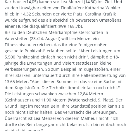
Karthause/14,05) kamen vor Lea Menzel (14,30) ins Ziel. Und
zu den Unwägbarkeiten von Finalläufen: Katharina Winkler
blieb in 14,32 Sekunden der vierte Platz. Carolina Krafzik
wurde aufgrund des als absichtlich bewerteten Umstoßens
einer Hürde disqualifiziert (IWR 168.7b).
Bis zu den Deutschen Mehrkampfmeisterschaften in
Vaterstetten (23./24. August) will Lea Menzel ein
Fitnessniveau erreichen, das ihr eine "einigermaßen
gescheite Punktzahl" erlauben sollte. "Aber Leistungen um
5.500 Punkte sind einfach noch nicht drin", dämpft die 18-
Jährige die Erwartungen und visiert stattdessen kleine
Verbesserungen an. So zum Beispiel im Kugelstoßen, einer
ihrer Stärken, untermauert durch ihre Hallenbestleistung von
13,65 Meter. "Aber diesen Sommer ist das so eine Sache mit
dem Kugelstoßen. Die Technik stimmt einfach noch nicht."
Die Leistungen schwanken zwischen 12,84 Metern
(Gelnhausen) und 11,90 Metern (Wattenscheid, 9. Platz). Der
Grund liegt im rechten Bein. Ihre Standstoßposition kann sie
noch nicht sicher halten. Das verursacht die Streuungen.
Überrascht ist Lea Menzel von diesem Malheur nicht. "Ich
durfte das Bein lange gar nicht belasten. Ich bin einfach noch
nicht stabil genug."