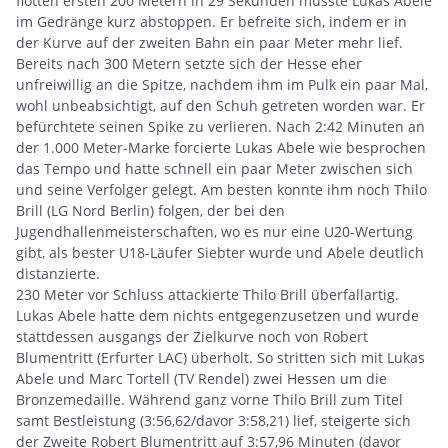
flotten ersten 200 Metern in 29 Sekunden musste Lukas Abele
im Gedränge kurz abstoppen. Er befreite sich, indem er in
der Kurve auf der zweiten Bahn ein paar Meter mehr lief.
Bereits nach 300 Metern setzte sich der Hesse eher
unfreiwillig an die Spitze, nachdem ihm im Pulk ein paar Mal,
wohl unbeabsichtigt, auf den Schuh getreten worden war. Er
befürchtete seinen Spike zu verlieren. Nach 2:42 Minuten an
der 1.000 Meter-Marke forcierte Lukas Abele wie besprochen
das Tempo und hatte schnell ein paar Meter zwischen sich
und seine Verfolger gelegt. Am besten konnte ihm noch Thilo
Brill (LG Nord Berlin) folgen, der bei den
Jugendhallenmeisterschaften, wo es nur eine U20-Wertung
gibt, als bester U18-Läufer Siebter wurde und Abele deutlich
distanzierte.
230 Meter vor Schluss attackierte Thilo Brill überfallartig.
Lukas Abele hatte dem nichts entgegenzusetzen und wurde
stattdessen ausgangs der Zielkurve noch von Robert
Blumentritt (Erfurter LAC) überholt. So stritten sich mit Lukas
Abele und Marc Tortell (TV Rendel) zwei Hessen um die
Bronzemedaille. Während ganz vorne Thilo Brill zum Titel
samt Bestleistung (3:56,62/davor 3:58,21) lief, steigerte sich
der Zweite Robert Blumentritt auf 3:57,96 Minuten (davor