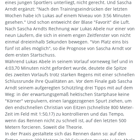
eines jungen Sportlers unterliegt, nicht gerecht. Und Sascha
Arndt ergänzt: "Nach den Trainingseindrücken der letzten
Wochen habe ich Lukas auf einem Niveau von 3:56 Minuten
gesehen." Und schon entweicht der Blase "Favorit" die Luft.
Nach Sascha Arndts Rechnung war Lukas Abele nur einer von
neun Läufern, die sich in einem engen Zeitfenster von nicht
einmal dreieinhalb Sekunden bewegen. "Von Platz eins bis
fünf ist alles möglich", so die Prognose von Sascha Arndt vor
dem ersten Startschuss.
Während Lukas Abele in seinem Vorlauf vorneweg lief und in
4:03,70 Minuten nicht gefordert wurde, deutete die Spitze
des zweiten Vorlaufs trotz starken Regens mit einer schnellen
Schlussrunde ihre Qualitäten an. Vor dem Finale gab Sascha
Arndt seinem aufgeregten Schützling drei Tipps mit auf dem
Weg: in der erwartungsgemäß hektischen Startphase keine
"Körner" verpulvern, einen langgezogenen Spurt ziehen, um
den endschnellen Christian von Eitzen (schnellste 800 Meter-
Zeit im Feld mit 1:50,17) zu kontrollieren und das Tempo,
wenn das Rennen nicht zu schnell ist, auf den letzten 500
Metern forcieren. Soweit die Theorie.
In der Praxis gestaltete sich das Rennen dann so: auf den