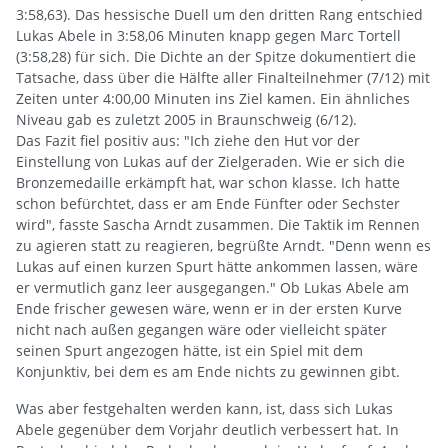
3:58,63). Das hessische Duell um den dritten Rang entschied
Lukas Abele in 3:58,06 Minuten knapp gegen Marc Tortell
(3:58,28) für sich. Die Dichte an der Spitze dokumentiert die
Tatsache, dass über die Hälfte aller Finalteilnehmer (7/12) mit
Zeiten unter 4:00,00 Minuten ins Ziel kamen. Ein ähnliches
Niveau gab es zuletzt 2005 in Braunschweig (6/12).
Das Fazit fiel positiv aus: "Ich ziehe den Hut vor der
Einstellung von Lukas auf der Zielgeraden. Wie er sich die
Bronzemedaille erkämpft hat, war schon klasse. Ich hatte
schon befürchtet, dass er am Ende Fünfter oder Sechster
wird", fasste Sascha Arndt zusammen. Die Taktik im Rennen
zu agieren statt zu reagieren, begrüßte Arndt. "Denn wenn es
Lukas auf einen kurzen Spurt hätte ankommen lassen, wäre
er vermutlich ganz leer ausgegangen." Ob Lukas Abele am
Ende frischer gewesen wäre, wenn er in der ersten Kurve
nicht nach außen gegangen wäre oder vielleicht später
seinen Spurt angezogen hätte, ist ein Spiel mit dem
Konjunktiv, bei dem es am Ende nichts zu gewinnen gibt.
Was aber festgehalten werden kann, ist, dass sich Lukas
Abele gegenüber dem Vorjahr deutlich verbessert hat. In