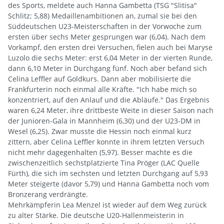
des Sports, meldete auch Hanna Gambetta (TSG "Slitisa"
Schlitz; 5,88) Medaillenambitionen an, zumal sie bei den
Süddeutschen U23-Meisterschaften in der Vorwoche zum
ersten über sechs Meter gesprungen war (6,04). Nach dem
Vorkampf, den ersten drei Versuchen, fielen auch bei Maryse
Luzolo die sechs Meter: erst 6,04 Meter in der vierten Runde,
dann 6,10 Meter in Durchgang fünf. Noch aber befand sich
Celina Leffler auf Goldkurs. Dann aber mobilisierte die
Frankfurterin noch einmal alle Kräfte. "Ich habe mich so
konzentriert, auf den Anlauf und die Abläufe." Das Ergebnis
waren 6,24 Meter, ihre drittbeste Weite in dieser Saison nach
der Junioren-Gala in Mannheim (6,30) und der U23-DM in
Wesel (6,25). Zwar musste die Hessin noch einmal kurz
zittern, aber Celina Leffler konnte in ihrem letzten Versuch
nicht mehr dagegenhalten (5,97). Besser machte es die
zwischenzeitlich sechstplatzierte Tina Pröger (LAC Quelle
Fürth), die sich im sechsten und letzten Durchgang auf 5,93
Meter steigerte (davor 5,79) und Hanna Gambetta noch vom
Bronzerang verdrängte.
Mehrkämpferin Lea Menzel ist wieder auf dem Weg zurück
zu alter Stärke. Die deutsche U20-Hallenmeisterin in