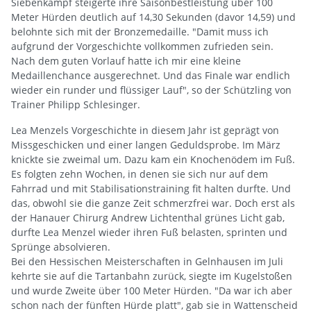
Siebenkampf steigerte ihre Saisonbestleistung über 100
Meter Hürden deutlich auf 14,30 Sekunden (davor 14,59) und
belohnte sich mit der Bronzemedaille. "Damit muss ich
aufgrund der Vorgeschichte vollkommen zufrieden sein.
Nach dem guten Vorlauf hatte ich mir eine kleine
Medaillenchance ausgerechnet. Und das Finale war endlich
wieder ein runder und flüssiger Lauf", so der Schützling von
Trainer Philipp Schlesinger.
Lea Menzels Vorgeschichte in diesem Jahr ist geprägt von
Missgeschicken und einer langen Geduldsprobe. Im März
knickte sie zweimal um. Dazu kam ein Knochenödem im Fuß.
Es folgten zehn Wochen, in denen sie sich nur auf dem
Fahrrad und mit Stabilisationstraining fit halten durfte. Und
das, obwohl sie die ganze Zeit schmerzfrei war. Doch erst als
der Hanauer Chirurg Andrew Lichtenthal grünes Licht gab,
durfte Lea Menzel wieder ihren Fuß belasten, sprinten und
Sprünge absolvieren.
Bei den Hessischen Meisterschaften in Gelnhausen im Juli
kehrte sie auf die Tartanbahn zurück, siegte im Kugelstoßen
und wurde Zweite über 100 Meter Hürden. "Da war ich aber
schon nach der fünften Hürde platt", gab sie in Wattenscheid