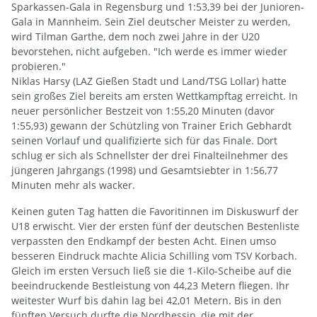
Sparkassen-Gala in Regensburg und 1:53,39 bei der Junioren-
Gala in Mannheim. Sein Ziel deutscher Meister zu werden,
wird Tilman Garthe, dem noch zwei Jahre in der U20
bevorstehen, nicht aufgeben. "Ich werde es immer wieder
probieren."
Niklas Harsy (LAZ Gießen Stadt und Land/TSG Lollar) hatte
sein großes Ziel bereits am ersten Wettkampftag erreicht. In
neuer persönlicher Bestzeit von 1:55,20 Minuten (davor
1:55,93) gewann der Schützling von Trainer Erich Gebhardt
seinen Vorlauf und qualifizierte sich für das Finale. Dort
schlug er sich als Schnellster der drei Finalteilnehmer des
jüngeren Jahrgangs (1998) und Gesamtsiebter in 1:56,77
Minuten mehr als wacker.
Keinen guten Tag hatten die Favoritinnen im Diskuswurf der
U18 erwischt. Vier der ersten fünf der deutschen Bestenliste
verpassten den Endkampf der besten Acht. Einen umso
besseren Eindruck machte Alicia Schilling vom TSV Korbach.
Gleich im ersten Versuch ließ sie die 1-Kilo-Scheibe auf die
beeindruckende Bestleistung von 44,23 Metern fliegen. Ihr
weitester Wurf bis dahin lag bei 42,01 Metern. Bis in den
fünften Versuch durfte die Nordhessin, die mit der