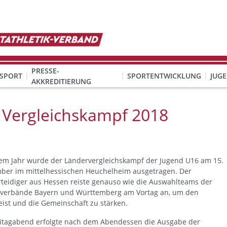
PRESSE-
SPORT
SPORTENTWICKLUNG
JUG
AKKREDITIERUNG
ION SEXUALISIERTER GEWALT
& Organisation
KINDESWOHL & PRÄVENTION SEXUALISIERTER GEWALT
Qualifizierung Schulsport/Ganztag
Wettbewerbe-Abzeichen-Unterricht
Vergleichskampf 2018
sem Jahr wurde der Ländervergleichskampf der Jugend U16 am 15.
ber im mittelhessischen Heuchelheim ausgetragen. Der
erteidiger aus Hessen reiste genauso wie die Auswahlteams der
verbände Bayern und Württemberg am Vortag an, um den
ist und die Gemeinschaft zu stärken.
itagabend erfolgte nach dem Abendessen die Ausgabe der