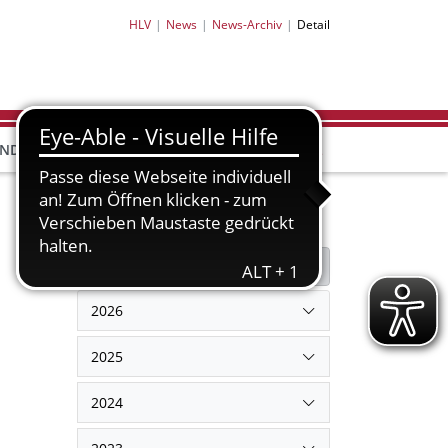
HLV
News
News-Archiv
Detail
HLV-
HLV-
END
BILDUNG
PARTNER
SHOP
Filter
Filter zurücksetzen
2026
2025
2024