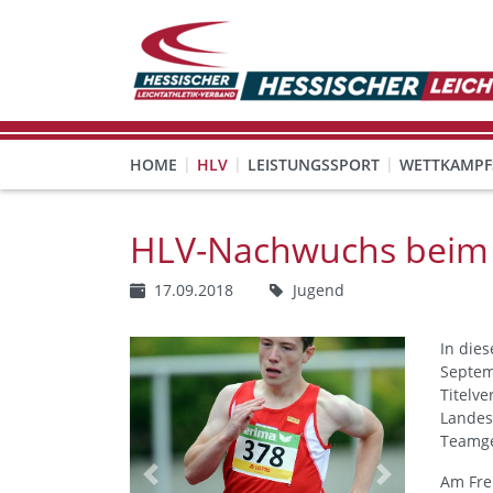
HOME
HLV
LEISTUNGSSPORT
WETTKAMPF
GESUNDHEITS-, PRÄVENTIONS- UND FREIZEITSPORT
FREISTELLUNG FÜR EHRENAMTLICHE
KINDESWOHL & PRÄVENT
Veranstaltungen, Regeln 
HLV-Nachwuchs beim 
17.09.2018
Jugend
In die
Septem
Titelv
Landes
Teamge
Am Fre
Previous
Next