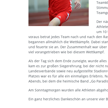
Teamkl
Stimmun
Teamge
Der nä
Athlet
um 10 
voraus betrat jedes Team nach und nach den Ra
begannen allmählich die Wettkämpfe. Dabei stan
und feuerte sie an. Der Zusammenhalt war über d
viel vorangetrieben wie bei diesem Wettkampf.
Als der Tag sich dem Ende zuneigte, wurde all
kam es zur großen Siegerehrung, bei der nicht 
Landesverbände sowie neu aufgestellte Stadionr
Platzes war es für alle ein einmaliges Erlebnis
Abends, bei dem die heimische Band „Go Paradise“
Am Sonntagmorgen wurden alle Athleten abgeholt
Ein ganz herzliches Dankeschön an unsere vier B