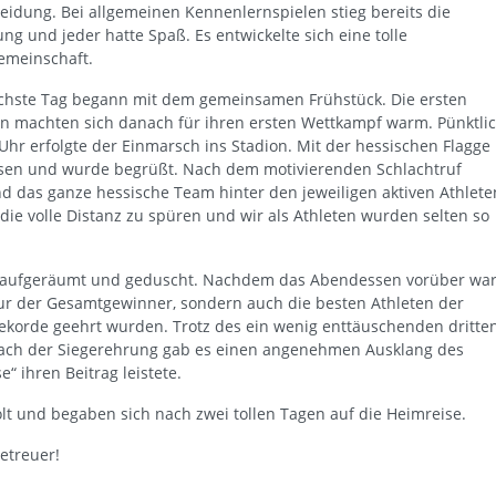
eidung. Bei allgemeinen Kennenlernspielen stieg bereits die
g und jeder hatte Spaß. Es entwickelte sich eine tolle
meinschaft.
chste Tag begann mit dem gemeinsamen Frühstück. Die ersten
en machten sich danach für ihren ersten Wettkampf warm. Pünktli
Uhr erfolgte der Einmarsch ins Stadion. Mit der hessischen Flagge
sen und wurde begrüßt. Nach dem motivierenden Schlachtruf
d das ganze hessische Team hinter den jeweiligen aktiven Athlete
ie volle Distanz zu spüren und wir als Athleten wurden selten so
es aufgeräumt und geduscht. Nachdem das Abendessen vorüber war
nur der Gesamtgewinner, sondern auch die besten Athleten der
ekorde geehrt wurden. Trotz des ein wenig enttäuschenden dritte
. Nach der Siegerehrung gab es einen angenehmen Ausklang des
 ihren Beitrag leistete.
 und begaben sich nach zwei tollen Tagen auf die Heimreise.
etreuer!