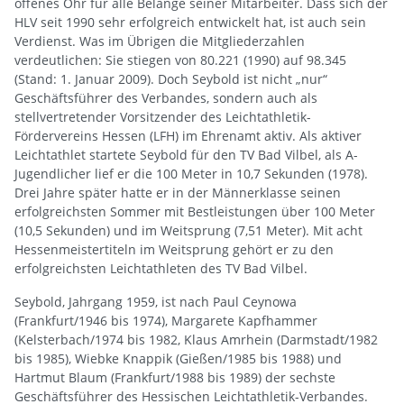
offenes Ohr für alle Belange seiner Mitarbeiter. Dass sich der
HLV seit 1990 sehr erfolgreich entwickelt hat, ist auch sein
Verdienst. Was im Übrigen die Mitgliederzahlen
verdeutlichen: Sie stiegen von 80.221 (1990) auf 98.345
(Stand: 1. Januar 2009). Doch Seybold ist nicht „nur“
Geschäftsführer des Verbandes, sondern auch als
stellvertretender Vorsitzender des Leichtathletik-
Fördervereins Hessen (LFH) im Ehrenamt aktiv. Als aktiver
Leichtathlet startete Seybold für den TV Bad Vilbel, als A-
Jugendlicher lief er die 100 Meter in 10,7 Sekunden (1978).
Drei Jahre später hatte er in der Männerklasse seinen
erfolgreichsten Sommer mit Bestleistungen über 100 Meter
(10,5 Sekunden) und im Weitsprung (7,51 Meter). Mit acht
Hessenmeistertiteln im Weitsprung gehört er zu den
erfolgreichsten Leichtathleten des TV Bad Vilbel.
Seybold, Jahrgang 1959, ist nach Paul Ceynowa
(Frankfurt/1946 bis 1974), Margarete Kapfhammer
(Kelsterbach/1974 bis 1982, Klaus Amrhein (Darmstadt/1982
bis 1985), Wiebke Knappik (Gießen/1985 bis 1988) und
Hartmut Blaum (Frankfurt/1988 bis 1989) der sechste
Geschäftsführer des Hessischen Leichtathletik-Verbandes.