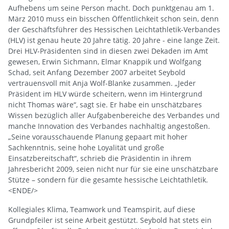
Aufhebens um seine Person macht. Doch punktgenau am 1.
März 2010 muss ein bisschen Öffentlichkeit schon sein, denn
der Geschäftsführer des Hessischen Leichtathletik-Verbandes
(HLV) ist genau heute 20 Jahre tätig. 20 Jahre - eine lange Zeit.
Drei HLV-Präsidenten sind in diesen zwei Dekaden im Amt
gewesen, Erwin Sichmann, Elmar Knappik und Wolfgang
Schad, seit Anfang Dezember 2007 arbeitet Seybold
vertrauensvoll mit Anja Wolf-Blanke zusammen. „Jeder
Präsident im HLV würde scheitern, wenn im Hintergrund
nicht Thomas wäre“, sagt sie. Er habe ein unschätzbares
Wissen bezüglich aller Aufgabenbereiche des Verbandes und
manche Innovation des Verbandes nachhaltig angestoßen.
„Seine vorausschauende Planung gepaart mit hoher
Sachkenntnis, seine hohe Loyalität und große
Einsatzbereitschaft“, schrieb die Präsidentin in ihrem
Jahresbericht 2009, seien nicht nur für sie eine unschätzbare
Stütze – sondern für die gesamte hessische Leichtathletik.
<ENDE/>
Kollegiales Klima, Teamwork und Teamspirit, auf diese
Grundpfeiler ist seine Arbeit gestützt. Seybold hat stets ein