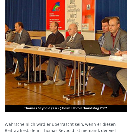
Previous
Next
Thomas Seybold (2.v.r.) beim HLV Verbandstag 2002.
Wahrscheinlich wird er überrascht sein, wenn er diesen
Beitrag liest, denn Thomas Seybold ist niemand, der viel