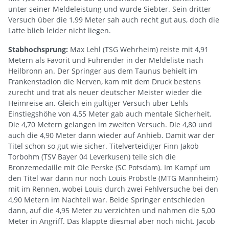
unter seiner Meldeleistung und wurde Siebter. Sein dritter
Versuch über die 1,99 Meter sah auch recht gut aus, doch die
Latte blieb leider nicht liegen.
Stabhochsprung:
Max Lehl (TSG Wehrheim) reiste mit 4,91
Metern als Favorit und Führender in der Meldeliste nach
Heilbronn an. Der Springer aus dem Taunus behielt im
Frankenstadion die Nerven, kam mit dem Druck bestens
zurecht und trat als neuer deutscher Meister wieder die
Heimreise an. Gleich ein gültiger Versuch über Lehls
Einstiegshöhe von 4,55 Meter gab auch mentale Sicherheit.
Die 4,70 Metern gelangen im zweiten Versuch. Die 4,80 und
auch die 4,90 Meter dann wieder auf Anhieb. Damit war der
Titel schon so gut wie sicher. Titelverteidiger Finn Jakob
Torbohm (TSV Bayer 04 Leverkusen) teile sich die
Bronzemedaille mit Ole Perske (SC Potsdam). Im Kampf um
den Titel war dann nur noch Louis Pröbstle (MTG Mannheim)
mit im Rennen, wobei Louis durch zwei Fehlversuche bei den
4,90 Metern im Nachteil war. Beide Springer entschieden
dann, auf die 4,95 Meter zu verzichten und nahmen die 5,00
Meter in Angriff. Das klappte diesmal aber noch nicht. Jacob