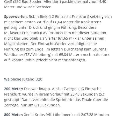
Geiß (SSC Bad Sooden-Allendorf) packte diesmal „nur“ 4,40
Meter und wurde Sechster.
Speerwerfen:
Robin Rieß (LG Eintracht Frankfurt) setzte gleich
mit seinem ersten Wurf auf 66,64 Meter die Konkurrenz
gehörig unter Druck und ging in Führung. Besonders
Mitfavorit Eric Frank (LAV Rostock) kam mit dieser Situation
nicht klar und blieb als Vierter (61,65 m) klar unter seinen
Möglichkeiten. Der Eintracht-Werfer verteidigte seine
Führung bis zum Ende. Im letzten Durchgang kam Laurenz
Waldbauer (TSV Vilsbiburg) mit 65,84 Metern nochmals stark
auf, konnte Robin jedoch nicht mehr abfangen.
Weibliche Jugend U20
200 Meter:
Das war knapp. Alisha Zwergel (LG Eintracht
Frankfurt) wurde in ihrem Vorlauf mit 25,43 Sekunden (5.)
gestoppt. Damit verfehlte die Sprinterin das Finale über die
Zeitregel nur um 0,15 Sekunden.
800 Meter:
Xenia Krebs (VfL Löhningen), mit 2:07,28 Minuten