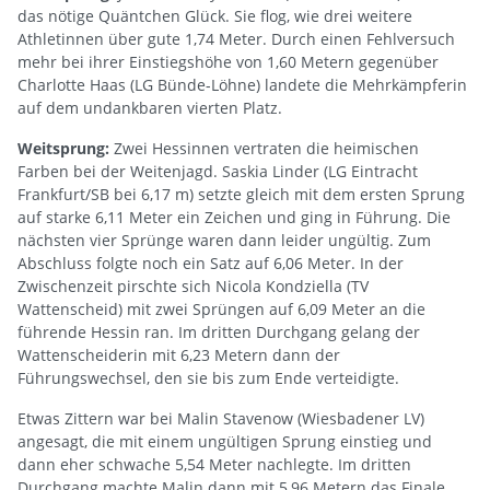
das nötige Quäntchen Glück. Sie flog, wie drei weitere
Athletinnen über gute 1,74 Meter. Durch einen Fehlversuch
mehr bei ihrer Einstiegshöhe von 1,60 Metern gegenüber
Charlotte Haas (LG Bünde-Löhne) landete die Mehrkämpferin
auf dem undankbaren vierten Platz.
Weitsprung:
Zwei Hessinnen vertraten die heimischen
Farben bei der Weitenjagd. Saskia Linder (LG Eintracht
Frankfurt/SB bei 6,17 m) setzte gleich mit dem ersten Sprung
auf starke 6,11 Meter ein Zeichen und ging in Führung. Die
nächsten vier Sprünge waren dann leider ungültig. Zum
Abschluss folgte noch ein Satz auf 6,06 Meter. In der
Zwischenzeit pirschte sich Nicola Kondziella (TV
Wattenscheid) mit zwei Sprüngen auf 6,09 Meter an die
führende Hessin ran. Im dritten Durchgang gelang der
Wattenscheiderin mit 6,23 Metern dann der
Führungswechsel, den sie bis zum Ende verteidigte.
Etwas Zittern war bei Malin Stavenow (Wiesbadener LV)
angesagt, die mit einem ungültigen Sprung einstieg und
dann eher schwache 5,54 Meter nachlegte. Im dritten
Durchgang machte Malin dann mit 5,96 Metern das Finale