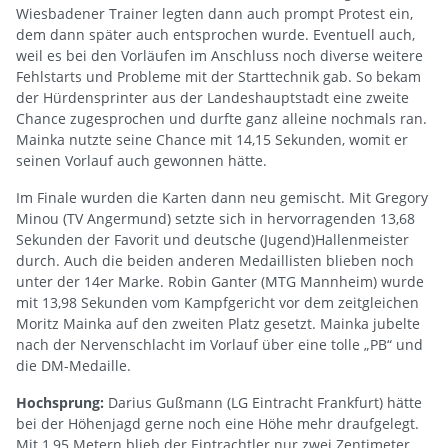
Wiesbadener Trainer legten dann auch prompt Protest ein,
dem dann später auch entsprochen wurde. Eventuell auch,
weil es bei den Vorläufen im Anschluss noch diverse weitere
Fehlstarts und Probleme mit der Starttechnik gab. So bekam
der Hürdensprinter aus der Landeshauptstadt eine zweite
Chance zugesprochen und durfte ganz alleine nochmals ran.
Mainka nutzte seine Chance mit 14,15 Sekunden, womit er
seinen Vorlauf auch gewonnen hätte.
Im Finale wurden die Karten dann neu gemischt. Mit Gregory
Minou (TV Angermund) setzte sich in hervorragenden 13,68
Sekunden der Favorit und deutsche (Jugend)Hallenmeister
durch. Auch die beiden anderen Medaillisten blieben noch
unter der 14er Marke. Robin Ganter (MTG Mannheim) wurde
mit 13,98 Sekunden vom Kampfgericht vor dem zeitgleichen
Moritz Mainka auf den zweiten Platz gesetzt. Mainka jubelte
nach der Nervenschlacht im Vorlauf über eine tolle „PB“ und
die DM-Medaille.
Hochsprung:
Darius Gußmann (LG Eintracht Frankfurt) hätte
bei der Höhenjagd gerne noch eine Höhe mehr draufgelegt.
Mit 1,95 Metern blieb der Eintrachtler nur zwei Zentimeter