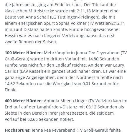
die Jahresbeste, ging am Ende leer aus. Der Titel auf der
klassischen Mittelstrecke wurde mit 2:11,18 Minuten eine
Beute von Anna Schall (LG Tuttlingen-Fridingen), die mit
einem energischen Spurt Sophia Volkmer (TV Wetzlar/2:12,11
min.) auf Distanz halten konnte. Für die hochgewachsene
Hessin war es nach längerer Verletzungspause das erst
zweite Rennen der Saison.
100 Meter Hürden:
Mehrkämpferin Jenna Fee Feyerabend (TV
Groß-Gerau) wurde im dritten Vorlauf mit 14,80 Sekunden
Fünfte, was nicht für den Endlauf reichte. An dem war Laury
Carilus (LAV Kassel) ein ganzes Stück näher dran. Es war eine
ganz enge Angelegenheit, denn der Nordhessin fehlte nach
14,62 Sekunden nur die Winzigkeit von 0,01 Sekunden fürs
Finale.
400 Meter Hürden:
Antonia Milena Unger (TV Wetzlar) kam im
Endlauf auf der Langhürden-Distanz mit 63,12 Sekunden als
Siebte in den Bereich ihrer Jahresbestzeit, die seit dem
Vorlauf bei 62,66 Sekunden notiert.
Hochsprung:
Jenna Fee Feyerabend (TV Groß-Gerau) fehlte