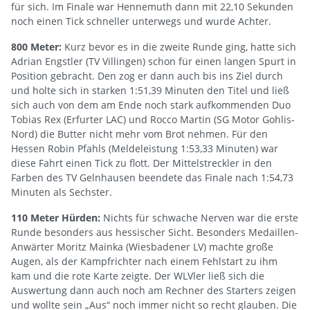
für sich. Im Finale war Hennemuth dann mit 22,10 Sekunden
noch einen Tick schneller unterwegs und wurde Achter.
800 Meter:
Kurz bevor es in die zweite Runde ging, hatte sich
Adrian Engstler (TV Villingen) schon für einen langen Spurt in
Position gebracht. Den zog er dann auch bis ins Ziel durch
und holte sich in starken 1:51,39 Minuten den Titel und ließ
sich auch von dem am Ende noch stark aufkommenden Duo
Tobias Rex (Erfurter LAC) und Rocco Martin (SG Motor Gohlis-
Nord) die Butter nicht mehr vom Brot nehmen. Für den
Hessen Robin Pfahls (Meldeleistung 1:53,33 Minuten) war
diese Fahrt einen Tick zu flott. Der Mittelstreckler in den
Farben des TV Gelnhausen beendete das Finale nach 1:54,73
Minuten als Sechster.
110 Meter Hürden:
Nichts für schwache Nerven war die erste
Runde besonders aus hessischer Sicht. Besonders Medaillen-
Anwärter Moritz Mainka (Wiesbadener LV) machte große
Augen, als der Kampfrichter nach einem Fehlstart zu ihm
kam und die rote Karte zeigte. Der WLVler ließ sich die
Auswertung dann auch noch am Rechner des Starters zeigen
und wollte sein „Aus“ noch immer nicht so recht glauben. Die