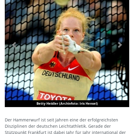
Previous
Next
Betty Heidler (Archivfoto: Iris Hensel)
Der Hammerwurf ist seit Jahren eine der erfolgreichsten
Disziplinen der deutschen Leichtathletik. Gerade der
Stützpunkt Frankfurt ist dabei Jahr für Jahr international der