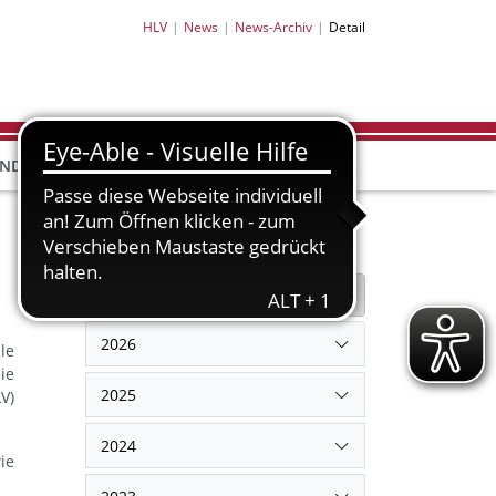
HLV
News
News-Archiv
Detail
HLV-
HLV-
END
BILDUNG
PARTNER
SHOP
Filter
Filter zurücksetzen
2026
le
ie
2025
V)
2024
ie