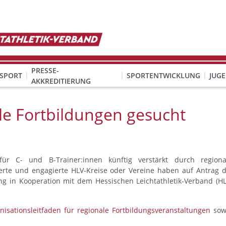
PRESSE-
SPORT
SPORTENTWICKLUNG
JUG
AKKREDITIERUNG
ION SEXUALISIERTER GEWALT
& Organisation
KINDESWOHL & PRÄVENTION SEXUALISIERTER GEWALT
Qualifizierung Schulsport/Ganztag
Wettbewerbe-Abzeichen-Unterricht
ale Fortbildungen gesucht
ür C- und B-Trainer:innen künftig verstärkt durch regiona
erte und engagierte HLV-Kreise oder Vereine haben auf Antrag d
ung in Kooperation mit dem Hessischen Leichtathletik-Verband (HL
nisationsleitfaden für regionale Fortbildungsveranstaltungen
sow