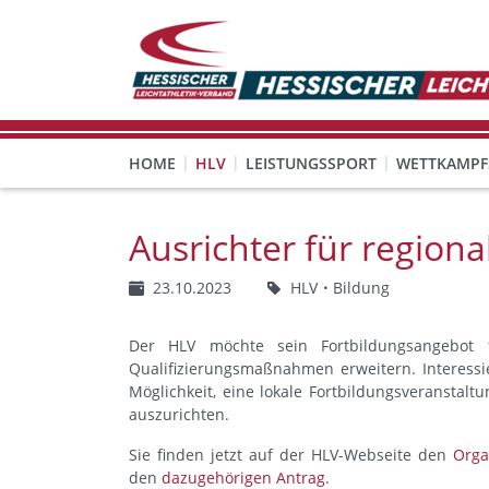
HOME
HLV
LEISTUNGSSPORT
WETTKAMPF
GESUNDHEITS-, PRÄVENTIONS- UND FREIZEITSPORT
FREISTELLUNG FÜR EHRENAMTLICHE
KINDESWOHL & PRÄVENT
Veranstaltungen, Regeln 
Ausrichter für region
23.10.2023
HLV
Bildung
Der HLV möchte sein Fortbildungsangebot f
Qualifizierungsmaßnahmen erweitern. Interessi
Möglichkeit, eine lokale Fortbildungsveranstalt
auszurichten.
Sie finden jetzt auf der HLV-Webseite den
Orga
den
dazugehörigen Antrag
.