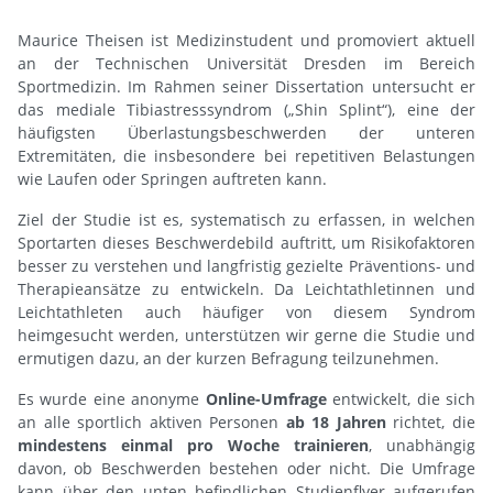
Maurice Theisen ist Medizinstudent und promoviert aktuell
an der Technischen Universität Dresden im Bereich
Sportmedizin. Im Rahmen seiner Dissertation untersucht er
das mediale Tibiastresssyndrom („Shin Splint“), eine der
häufigsten Überlastungsbeschwerden der unteren
Extremitäten, die insbesondere bei repetitiven Belastungen
wie Laufen oder Springen auftreten kann.
Ziel der Studie ist es, systematisch zu erfassen, in welchen
Sportarten dieses Beschwerdebild auftritt, um Risikofaktoren
besser zu verstehen und langfristig gezielte Präventions- und
Therapieansätze zu entwickeln. Da Leichtathletinnen und
Leichtathleten auch häufiger von diesem Syndrom
heimgesucht werden, unterstützen wir gerne die Studie und
ermutigen dazu, an der kurzen Befragung teilzunehmen.
Es wurde eine anonyme
Online-Umfrage
entwickelt, die sich
an alle sportlich aktiven Personen
ab 18 Jahren
richtet, die
mindestens einmal pro Woche trainieren
, unabhängig
davon, ob Beschwerden bestehen oder nicht. Die Umfrage
kann über den unten befindlichen Studienflyer aufgerufen