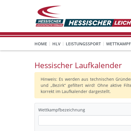
HOME
HLV
LEISTUNGSSPORT
WETTKAMPF
GESUNDHEITS-, PRÄVENTIONS- UND FREIZEITSPORT
FREISTELLUNG FÜR EHRENAMTLICHE
KINDESWOHL & PRÄVENT
Veranstaltungen, Regeln 
Hessischer Laufkalender
Hinweis: Es werden aus technischen Gründen 
und „Bezirk“ gefiltert wird! Ohne aktive Fi
korrekt im Laufkalender dargestellt.
Wettkampfbezeichnung