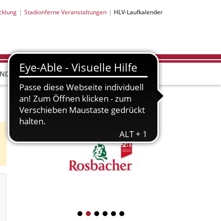
cklung
Stadionferne Veranstaltungen
HLV-Laufkalender
HLV-
HLV-
END
BILDUNG
PARTNER
SHOP
HLV-Partner
1
2
3
4
5
6