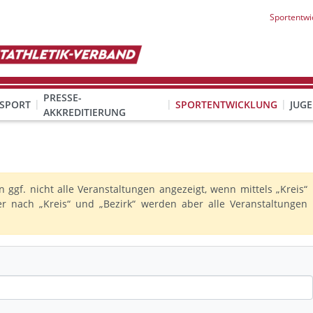
Sportentwi
PRESSE-
SPORT
SPORTENTWICKLUNG
JUG
AKKREDITIERUNG
ION SEXUALISIERTER GEWALT
& Organisation
KINDESWOHL & PRÄVENTION SEXUALISIERTER GEWALT
Qualifizierung Schulsport/Ganztag
Wettbewerbe-Abzeichen-Unterricht
ggf. nicht alle Veranstaltungen angezeigt, wenn mittels „Kreis“
lter nach „Kreis“ und „Bezirk“ werden aber alle Veranstaltungen