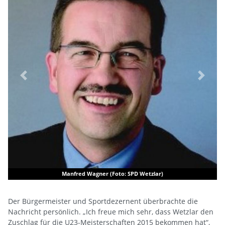
Previous
Next
Manfred Wagner (Foto: SPD Wetzlar)
Der Bürgermeister und Sportdezernent überbrachte die
Nachricht persönlich. „Ich freue mich sehr, dass Wetzlar den
Zuschlag für die U23-Meisterschaften 2015 bekommen hat“,