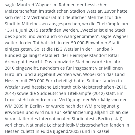
sagte Manfred Wagner im Rahmen der hessischen
Meisterschaften im städtischen Stadion Wetzlar. Zuvor hatte
sich der DLV-Verbandsrat mit deutlicher Mehrheit für die
Stadt in Mittelhessen ausgesprochen, wo die Titelkämpfe am
13./14. Juni 2015 stattfinden werden. „Wetzlar ist eine Stadt
des Sports und wird auch so wahrgenommen“, sagte Wagner
weiter. In der Tat hat sich in der 50.000-Einwohner-Stadt
einiges getan. So ist die HSG Wetzlar in der Handball-
Bundesliga längst etabliert, der Heimspielstandort Rittal-
Arena gut besucht. Das renovierte Stadion wurde im Jahr
2010 eingeweiht, nachdem es für insgesamt vier Millionen
Euro um- und ausgebaut worden war. Wobei sich das Land
Hessen mit 750.000 Euro beteiligt hatte. Seither fanden in
Wetzlar zwei hessische Leichtathletik-Meisterschaften (2010,
2014) sowie die Süddeutschen Titelkämpfe (2012) statt. Ein
Luxus steht obendrein zur Verfügung: der Wurfkäfig von der
WM 2009 in Berlin - er wurde nach der WM preisgünstig
erworben und wird nun zur Refinanzierung alljährlich an die
Veranstalter des Internationalen Stadionfests Berlin (Istaf)
verliehen. Nationale Leichtathletik-Meisterschaften fanden in
Hessen zuletzt in Fulda (Jugend/2003) und in Kassel