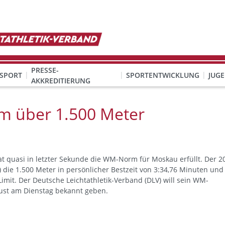
PRESSE-
SPORT
SPORTENTWICKLUNG
JUG
AKKREDITIERUNG
ION SEXUALISIERTER GEWALT
& Organisation
KINDESWOHL & PRÄVENTION SEXUALISIERTER GEWALT
Qualifizierung Schulsport/Ganztag
Wettbewerbe-Abzeichen-Unterricht
m über 1.500 Meter
at quasi in letzter Sekunde die WM-Norm für Moskau erfüllt. Der 2
n) die 1.500 Meter in persönlicher Bestzeit von 3:34,76 Minuten und
mit. Der Deutsche Leichtathletik-Verband (DLV) will sein WM-
gust am Dienstag bekannt geben.