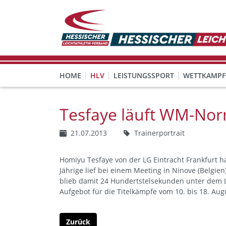
HOME
HLV
LEISTUNGSSPORT
WETTKAMPF
GESUNDHEITS-, PRÄVENTIONS- UND FREIZEITSPORT
FREISTELLUNG FÜR EHRENAMTLICHE
KINDESWOHL & PRÄVENT
Veranstaltungen, Regeln 
Tesfaye läuft WM-Nor
21.07.2013
Trainerportrait
Homiyu Tesfaye von der LG Eintracht Frankfurt h
Jährige lief bei einem Meeting in Ninove (Belgie
blieb damit 24 Hundertstelsekunden unter dem Li
Aufgebot für die Titelkämpfe vom 10. bis 18. Au
Zurück