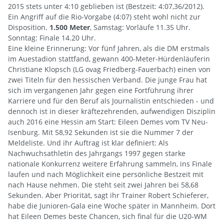
2015 stets unter 4:10 geblieben ist (Bestzeit: 4:07,36/2012).
Ein Angriff auf die Rio-Vorgabe (4:07) steht wohl nicht zur
Disposition.
1.500 Meter
, Samstag: Vorläufe 11.35 Uhr.
Sonntag: Finale 14.20 Uhr.
Eine kleine Erinnerung: Vor fünf Jahren, als die DM erstmals
im Auestadion stattfand, gewann 400-Meter-Hürdenläuferin
Christiane Klopsch (LG ovag Friedberg-Fauerbach) einen von
zwei Titeln für den hessischen Verband. Die junge Frau hat
sich im vergangenen Jahr gegen eine Fortführung ihrer
Karriere und für den Beruf als Journalistin entschieden - und
dennoch ist in dieser kräftezehrenden, aufwendigen Disziplin
auch 2016 eine Hessin am Start: Eileen Demes vom TV Neu-
Isenburg. Mit 58,92 Sekunden ist sie die Nummer 7 der
Meldeliste. Und ihr Auftrag ist klar definiert: Als
Nachwuchsathletin des Jahrgangs 1997 gegen starke
nationale Konkurrenz weitere Erfahrung sammeln, ins Finale
laufen und nach Möglichkeit eine persönliche Bestzeit mit
nach Hause nehmen. Die steht seit zwei Jahren bei 58,68
Sekunden. Aber Priorität, sagt ihr Trainer Robert Schieferer,
habe die Junioren-Gala eine Woche später in Mannheim. Dort
hat Eileen Demes beste Chancen, sich final für die U20-WM