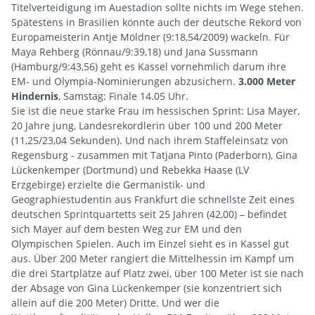
Titelverteidigung im Auestadion sollte nichts im Wege stehen.
Spätestens in Brasilien könnte auch der deutsche Rekord von
Europameisterin Antje Möldner (9:18,54/2009) wackeln. Für
Maya Rehberg (Rönnau/9:39,18) und Jana Sussmann
(Hamburg/9:43,56) geht es Kassel vornehmlich darum ihre
EM- und Olympia-Nominierungen abzusichern.
3.000 Meter
Hindernis
, Samstag: Finale 14.05 Uhr.
Sie ist die neue starke Frau im hessischen Sprint: Lisa Mayer,
20 Jahre jung, Landesrekordlerin über 100 und 200 Meter
(11,25/23,04 Sekunden). Und nach ihrem Staffeleinsatz von
Regensburg - zusammen mit Tatjana Pinto (Paderborn), Gina
Lückenkemper (Dortmund) und Rebekka Haase (LV
Erzgebirge) erzielte die Germanistik- und
Geographiestudentin aus Frankfurt die schnellste Zeit eines
deutschen Sprintquartetts seit 25 Jahren (42,00) – befindet
sich Mayer auf dem besten Weg zur EM und den
Olympischen Spielen. Auch im Einzel sieht es in Kassel gut
aus. Über 200 Meter rangiert die Mittelhessin im Kampf um
die drei Startplätze auf Platz zwei, über 100 Meter ist sie nach
der Absage von Gina Lückenkemper (sie konzentriert sich
allein auf die 200 Meter) Dritte. Und wer die