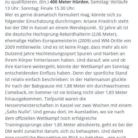
zu qualifizieren. (tin.)
400 Meter Hürden
, Samstag: Vorläufe
13 Uhr. Sonntag: Finale 15.30 Uhr.
Wer es gerne dramatisch formuliert mag, könnte sich zu
folgender Einschätzung durchringen: Ariane Friedrich steht
bei der DM in Kassel an einem Wendepunkt. 32 Jahre alt ist
die deutsche Hochsprung-Rekordhalterin (2,06 Meter),
ehemalige Hallen-Europameisterin (2009) und WM-Dritte von
2009 mittlerweile. Und es ist keine Frage, dass mehr als ein
Dutzend Jahre Hochleistungssport Spuren und Narben an
ihrem Körper hinterlassen haben. Und darauf, wie und ob
ihre Karriere weitergeht, könnte der Wettkampf am Sonntag
entscheidenden Einfluss haben. Denn der sportliche Stand
ist relativ einfach beschrieben: In der Hallensaison glückte
ihr nach der Babypause mit 1,88 Meter ein durchwachsenes
Comeback, im Sommer ist sie bislang nicht über 1,83 Meter
hinausgekommen. Tiefpunkt waren die
Hessenmeisterschaften in Kassel vor zwei Wochen mit einem
„Salto Nullo“. Und genau dort, im Auestadion, wo sie nach
dem offiziellen Wettkampf noch erfolgreiche
Trainingssprünge über 1,85 Meter absolvierte, geht es bei der
DM wohl zunächst darum, sich zu behaupten. Und damit
eine sportliche Perspektive im Blick zu behalten - wie auch