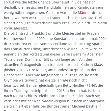
so gut wie die letzte Chance überhaupt. hlv.de hat sich
deshalb die hessischen Kandidatinnen und Kandidaten ein
wenig näher angesehen. Gestern waren die
Männer
dran,
heute widmen wir uns den Frauen. Sicher ist: Der DM-Titel
sichert den „Freifahrtschein“ nach Brasilien, die erfüllte Norm
vorausgesetzt.
Die LG Eintracht Frankfurt und die Meistertitel im Frauen-
Hammerwurf – seit 2000 eine Konstante, die nur einmal, 2004
durch Andrea Bunjes vom SV Holtland (auch sie trug später
das Frankfurter Trikot), unterbrochen wurde. Sollte wirklich
jemand an der Fortsetzung dieser Serie zweifeln? Aber nein!
Trotz dieser Dominanz fällt schon lange auf: Von den
aktuellen Protagonistinnen trainiert nur noch Kathrin Klaas
(bisher 2016: 71,78 Meter) am Bundesstützpunkt an der
Hahnstraße. Aber wie lange noch? Die Frage, ob sie nach
Olympia weiterwirft, hat die 32-Jährige noch nicht
beantwortet. Bei der gleichaltrigen Betty Heidler (75,46), die
ihren Trainingsmittelpunkt seit 2013 in Berlin hat, ist klar:
nach Rio ist Schluss. Bleibt noch Carolin Paesler. Auch sie
verbindet mit der Rhein-Main-Region nur noch ihr Startpass,
sie trainiert ebenfalls bei Bundestrainer Michael Deyhle in