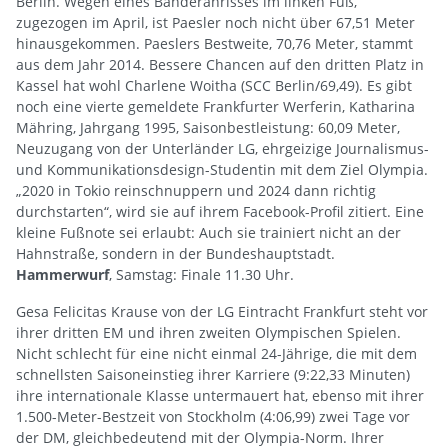
Berlin. Wegen eines Bänderanrisses im linken Fuß,
zugezogen im April, ist Paesler noch nicht über 67,51 Meter
hinausgekommen. Paeslers Bestweite, 70,76 Meter, stammt
aus dem Jahr 2014. Bessere Chancen auf den dritten Platz in
Kassel hat wohl Charlene Woitha (SCC Berlin/69,49). Es gibt
noch eine vierte gemeldete Frankfurter Werferin, Katharina
Mähring, Jahrgang 1995, Saisonbestleistung: 60,09 Meter,
Neuzugang von der Unterländer LG, ehrgeizige Journalismus-
und Kommunikationsdesign-Studentin mit dem Ziel Olympia.
„2020 in Tokio reinschnuppern und 2024 dann richtig
durchstarten“, wird sie auf ihrem Facebook-Profil zitiert. Eine
kleine Fußnote sei erlaubt: Auch sie trainiert nicht an der
Hahnstraße, sondern in der Bundeshauptstadt.
Hammerwurf
, Samstag: Finale 11.30 Uhr.
Gesa Felicitas Krause von der LG Eintracht Frankfurt steht vor
ihrer dritten EM und ihren zweiten Olympischen Spielen.
Nicht schlecht für eine nicht einmal 24-Jährige, die mit dem
schnellsten Saisoneinstieg ihrer Karriere (9:22,33 Minuten)
ihre internationale Klasse untermauert hat, ebenso mit ihrer
1.500-Meter-Bestzeit von Stockholm (4:06,99) zwei Tage vor
der DM, gleichbedeutend mit der Olympia-Norm. Ihrer