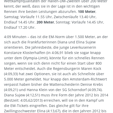
Wettkampfqualitäten der Hallen-DM-Zweiten über 200 Meter
kennt, der weiß, dass sie in der Lage ist in den wichtigen
Rennen ihre besten Leistungen abzurufen.
100 Meter
,
Samstag: Vorläufe 11.55 Uhr, Zwischenläufe 13.40 Uhr,
Endlauf 14.45 Uhr.
200 Meter
, Sonntag: Vorläufe 14.45 Uhr,
Endlauf 17.20 Uhr.
4:09 Minuten – das ist die EM-Norm über 1.500 Meter, an der
sich auch die Frankfurterinnen Diana und Elina Sujew
orientieren. Die Jahresbeste, die junge Leverkusenerin
Konstanze Klosterhalfen (in 4:06,91 blieb sie sogar knapp
unter dem Olympia-Limit), könnte für ein schnelles Rennen
sorgen, wenn sie sich denn nicht für einen Start über 800
Meter entscheidet. Auch die Regensburgerin Maren Kock
(4:09,33) hat zwei Optionen, sie ist auch als Schnellste über
5.000 Meter gemeldet. Nur knapp den Amsterdam-Richtwert
verpasst haben bisher die Wattenscheiderin Denise Krebs
(4:09,21) und Hanna Klein von der SG Schorndorf (4:09,74).
Diana Sujew (4:12,51) muss ihre Form der Jahre 2012 bis 2014
(Bestzeit: 4:05,62/2013) erreichen, will sie in den Kampf um
die EM-Tickets eingreifen. Das gleiche gilt für ihre
Zwillingsschwester Elina (4:13,67), die in den Jahren 2012 bis