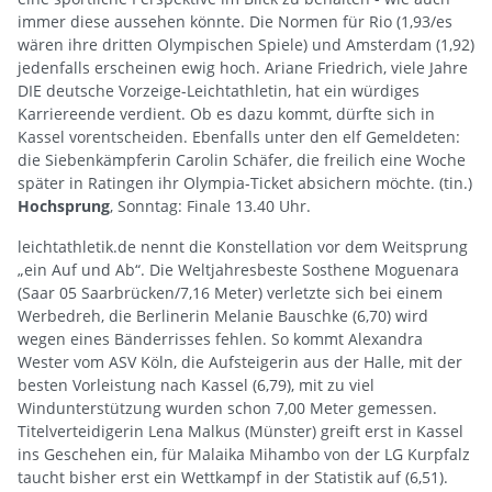
immer diese aussehen könnte. Die Normen für Rio (1,93/es
wären ihre dritten Olympischen Spiele) und Amsterdam (1,92)
jedenfalls erscheinen ewig hoch. Ariane Friedrich, viele Jahre
DIE deutsche Vorzeige-Leichtathletin, hat ein würdiges
Karriereende verdient. Ob es dazu kommt, dürfte sich in
Kassel vorentscheiden. Ebenfalls unter den elf Gemeldeten:
die Siebenkämpferin Carolin Schäfer, die freilich eine Woche
später in Ratingen ihr Olympia-Ticket absichern möchte. (tin.)
Hochsprung
, Sonntag: Finale 13.40 Uhr.
leichtathletik.de nennt die Konstellation vor dem Weitsprung
„ein Auf und Ab“. Die Weltjahresbeste Sosthene Moguenara
(Saar 05 Saarbrücken/7,16 Meter) verletzte sich bei einem
Werbedreh, die Berlinerin Melanie Bauschke (6,70) wird
wegen eines Bänderrisses fehlen. So kommt Alexandra
Wester vom ASV Köln, die Aufsteigerin aus der Halle, mit der
besten Vorleistung nach Kassel (6,79), mit zu viel
Windunterstützung wurden schon 7,00 Meter gemessen.
Titelverteidigerin Lena Malkus (Münster) greift erst in Kassel
ins Geschehen ein, für Malaika Mihambo von der LG Kurpfalz
taucht bisher erst ein Wettkampf in der Statistik auf (6,51).