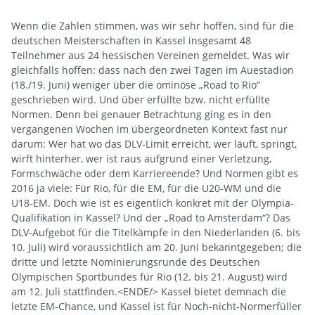
Wenn die Zahlen stimmen, was wir sehr hoffen, sind für die
deutschen Meisterschaften in Kassel insgesamt 48
Teilnehmer aus 24 hessischen Vereinen gemeldet. Was wir
gleichfalls hoffen: dass nach den zwei Tagen im Auestadion
(18./19. Juni) weniger über die ominöse „Road to Rio“
geschrieben wird. Und über erfüllte bzw. nicht erfüllte
Normen. Denn bei genauer Betrachtung ging es in den
vergangenen Wochen im übergeordneten Kontext fast nur
darum: Wer hat wo das DLV-Limit erreicht, wer läuft, springt,
wirft hinterher, wer ist raus aufgrund einer Verletzung,
Formschwäche oder dem Karriereende? Und Normen gibt es
2016 ja viele: Für Rio, für die EM, für die U20-WM und die
U18-EM. Doch wie ist es eigentlich konkret mit der Olympia-
Qualifikation in Kassel? Und der „Road to Amsterdam“? Das
DLV-Aufgebot für die Titelkämpfe in den Niederlanden (6. bis
10. Juli) wird voraussichtlich am 20. Juni bekanntgegeben; die
dritte und letzte Nominierungsrunde des Deutschen
Olympischen Sportbundes für Rio (12. bis 21. August) wird
am 12. Juli stattfinden.<ENDE/> Kassel bietet demnach die
letzte EM-Chance, und Kassel ist für Noch-nicht-Normerfüller