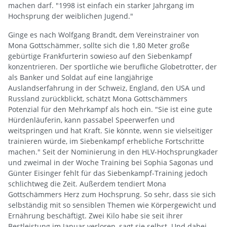
machen darf. "1998 ist einfach ein starker Jahrgang im
Hochsprung der weiblichen Jugend."
Ginge es nach Wolfgang Brandt, dem Vereinstrainer von
Mona Gottschämmer, sollte sich die 1,80 Meter große
gebürtige Frankfurterin sowieso auf den Siebenkampf
konzentrieren. Der sportliche wie berufliche Globetrotter, der
als Banker und Soldat auf eine langjährige
Auslandserfahrung in der Schweiz, England, den USA und
Russland zurückblickt, schätzt Mona Gottschämmers
Potenzial für den Mehrkampf als hoch ein. "Sie ist eine gute
Hürdenläuferin, kann passabel Speerwerfen und
weitspringen und hat Kraft. Sie könnte, wenn sie vielseitiger
trainieren würde, im Siebenkampf erhebliche Fortschritte
machen." Seit der Nominierung in den HLV-Hochsprungkader
und zweimal in der Woche Training bei Sophia Sagonas und
Günter Eisinger fehlt für das Siebenkampf-Training jedoch
schlichtweg die Zeit. Außerdem tendiert Mona
Gottschämmers Herz zum Hochsprung. So sehr, dass sie sich
selbständig mit so sensiblen Themen wie Körpergewicht und
Ernährung beschäftigt. Zwei Kilo habe sie seit ihrer
Bestleistung im Januar verloren, sagt sie selbst. Und dabei