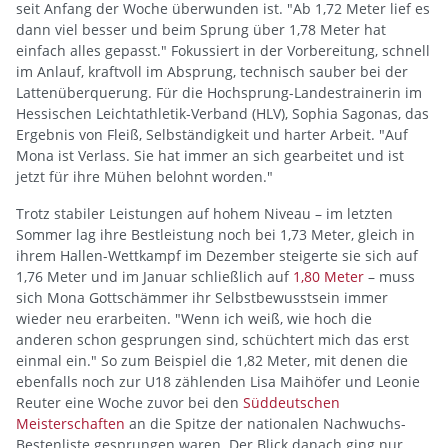
seit Anfang der Woche überwunden ist. "Ab 1,72 Meter lief es
dann viel besser und beim Sprung über 1,78 Meter hat
einfach alles gepasst." Fokussiert in der Vorbereitung, schnell
im Anlauf, kraftvoll im Absprung, technisch sauber bei der
Lattenüberquerung. Für die Hochsprung-Landestrainerin im
Hessischen Leichtathletik-Verband (HLV), Sophia Sagonas, das
Ergebnis von Fleiß, Selbständigkeit und harter Arbeit. "Auf
Mona ist Verlass. Sie hat immer an sich gearbeitet und ist
jetzt für ihre Mühen belohnt worden."
Trotz stabiler Leistungen auf hohem Niveau – im letzten
Sommer lag ihre Bestleistung noch bei 1,73 Meter, gleich in
ihrem Hallen-Wettkampf im Dezember steigerte sie sich auf
1,76 Meter und im Januar schließlich auf
1,80 Meter
– muss
sich Mona Gottschämmer ihr Selbstbewusstsein immer
wieder neu erarbeiten. "Wenn ich weiß, wie hoch die
anderen schon gesprungen sind, schüchtert mich das erst
einmal ein." So zum Beispiel die 1,82 Meter, mit denen die
ebenfalls noch zur U18 zählenden Lisa Maihöfer und Leonie
Reuter eine Woche zuvor bei den
Süddeutschen
Meisterschaften
an die Spitze der nationalen Nachwuchs-
Bestenliste gesprungen waren. Der Blick danach ging nur