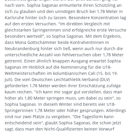
nach vorn. Sophia Sagonas ermunterte ihren Schützling an
sich zu glauben und den unnötigen Bruch bei 1,78 Meter in
Karlsruhe hinter sich zu lassen. Besondere Konzentration lag
auf den ersten Versuchen. "Im direkten Vergleich mit
gleichstarken Springerinnen sind erfolgreiche erste Versuche
besonders wertvoll", so Sophia Sagonas. Mit dem Ergebnis,
dass Mona Gottschämmer beide Kontrahentinnen in
Neubrandenburg hinter sich ließ, wenn auch nur durch die
unterschiedliche Anzahl von Fehlversuchen über 1,78 Meter
getrennt. Einen ähnlich knappen Ausgang erwartet Sophia
Sagonas im Hinblick auf die Nominierung für die U18-
Weltmeisterschaften im kolumbianischen Cali (15. bis 19.
Juli). Die vom Deutschen Leichtathletik-Verband (DLV)
geforderten 1,78 Meter werden ihrer Einschätzung zufolge
kaum reichen. "Ich kann mir sogar gut vorstellen, dass man
höher als 1,80 Meter springen muss, um dabei zu sein", so
Sophia Sagonas. In diesem Winter sind bereits vier U18-
Springerinnen 1,78 Meter oder höher gesprungen. Allerdings
sind nur zwei Plätze zu vergeben. "Die Tagesform kann
entscheidend sein", glaubt Sophia Sagonas, die schon jetzt
sagt, dass man den Nicht-Qualifizierten keinen Vorwurf