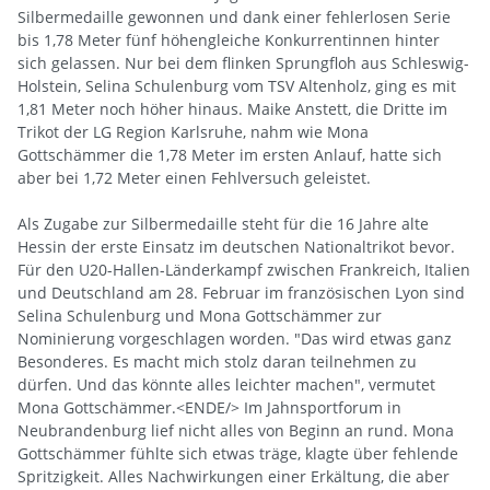
Silbermedaille gewonnen und dank einer fehlerlosen Serie
bis 1,78 Meter fünf höhengleiche Konkurrentinnen hinter
sich gelassen. Nur bei dem flinken Sprungfloh aus Schleswig-
Holstein, Selina Schulenburg vom TSV Altenholz, ging es mit
1,81 Meter noch höher hinaus. Maike Anstett, die Dritte im
Trikot der LG Region Karlsruhe, nahm wie Mona
Gottschämmer die 1,78 Meter im ersten Anlauf, hatte sich
aber bei 1,72 Meter einen Fehlversuch geleistet.
Als Zugabe zur Silbermedaille steht für die 16 Jahre alte
Hessin der erste Einsatz im deutschen Nationaltrikot bevor.
Für den U20-Hallen-Länderkampf zwischen Frankreich, Italien
und Deutschland am 28. Februar im französischen Lyon sind
Selina Schulenburg und Mona Gottschämmer zur
Nominierung vorgeschlagen worden. "Das wird etwas ganz
Besonderes. Es macht mich stolz daran teilnehmen zu
dürfen. Und das könnte alles leichter machen", vermutet
Mona Gottschämmer.<ENDE/> Im Jahnsportforum in
Neubrandenburg lief nicht alles von Beginn an rund. Mona
Gottschämmer fühlte sich etwas träge, klagte über fehlende
Spritzigkeit. Alles Nachwirkungen einer Erkältung, die aber