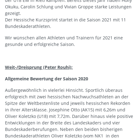
der U18 EM in Rieti kämpfen. Bereits dieses Jahr haben Holly
Okuku, Carolin Schlung und Vivian Groppe starke Leistungen
gezeigt.
Der Hessische Kurzsprint startet in die Saison 2021 mit 11
Bundeskaderathleten.
Wir wünschen allen Athleten und Trainern für 2021 eine
gesunde und erfolgreiche Saison.
Weit-/Dreisprung (Peter Rouhi):
Allgemeine Bewertung der Saison 2020
Außergewöhnlich in vielerlei Hinsicht. Sportlich überaus
erfolgreich mit zwei hessischen Nachwuchsathleten an der
Spitze der Weltbestenliste und jeweils hessischen Rekorden
in ihrer Altersklasse. Josephine Otto (AK15) mit 6,26m und
Oliver Koletzko (U18) mit 7,72m. Darüber hinaus viele positive
Entwicklungen in der Breite des Landeskaders und vier
Bundeskaderberufungen. Neben den beiden bisherigen
Bundeskaderathleten Oliver Koletzko (vom NK1 in den