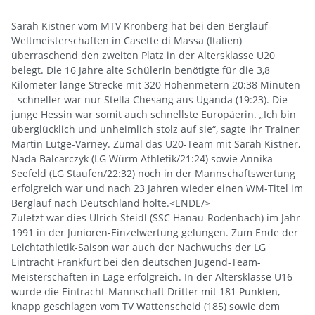
Sarah Kistner vom MTV Kronberg hat bei den Berglauf-
Weltmeisterschaften in Casette di Massa (Italien)
überraschend den zweiten Platz in der Altersklasse U20
belegt. Die 16 Jahre alte Schülerin benötigte für die 3,8
Kilometer lange Strecke mit 320 Höhenmetern 20:38 Minuten
- schneller war nur Stella Chesang aus Uganda (19:23). Die
junge Hessin war somit auch schnellste Europäerin. „Ich bin
überglücklich und unheimlich stolz auf sie“, sagte ihr Trainer
Martin Lütge-Varney. Zumal das U20-Team mit Sarah Kistner,
Nada Balcarczyk (LG Würm Athletik/21:24) sowie Annika
Seefeld (LG Staufen/22:32) noch in der Mannschaftswertung
erfolgreich war und nach 23 Jahren wieder einen WM-Titel im
Berglauf nach Deutschland holte.<ENDE/>
Zuletzt war dies Ulrich Steidl (SSC Hanau-Rodenbach) im Jahr
1991 in der Junioren-Einzelwertung gelungen. Zum Ende der
Leichtathletik-Saison war auch der Nachwuchs der LG
Eintracht Frankfurt bei den deutschen Jugend-Team-
Meisterschaften in Lage erfolgreich. In der Altersklasse U16
wurde die Eintracht-Mannschaft Dritter mit 181 Punkten,
knapp geschlagen vom TV Wattenscheid (185) sowie dem