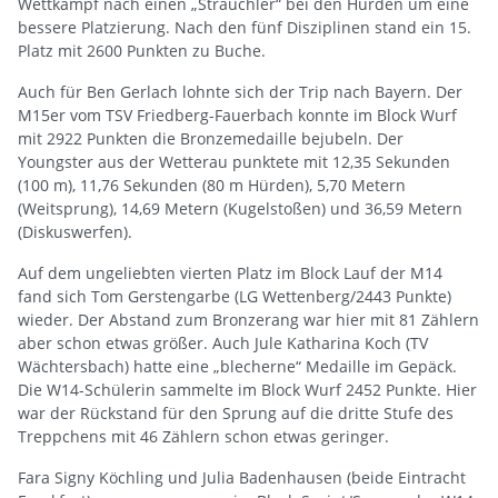
Wettkampf nach einen „Strauchler“ bei den Hürden um eine
bessere Platzierung. Nach den fünf Disziplinen stand ein 15.
Platz mit 2600 Punkten zu Buche.
Auch für Ben Gerlach lohnte sich der Trip nach Bayern. Der
M15er vom TSV Friedberg-Fauerbach konnte im Block Wurf
mit 2922 Punkten die Bronzemedaille bejubeln. Der
Youngster aus der Wetterau punktete mit 12,35 Sekunden
(100 m), 11,76 Sekunden (80 m Hürden), 5,70 Metern
(Weitsprung), 14,69 Metern (Kugelstoßen) und 36,59 Metern
(Diskuswerfen).
Auf dem ungeliebten vierten Platz im Block Lauf der M14
fand sich Tom Gerstengarbe (LG Wettenberg/2443 Punkte)
wieder. Der Abstand zum Bronzerang war hier mit 81 Zählern
aber schon etwas größer. Auch Jule Katharina Koch (TV
Wächtersbach) hatte eine „blecherne“ Medaille im Gepäck.
Die W14-Schülerin sammelte im Block Wurf 2452 Punkte. Hier
war der Rückstand für den Sprung auf die dritte Stufe des
Treppchens mit 46 Zählern schon etwas geringer.
Fara Signy Köchling und Julia Badenhausen (beide Eintracht