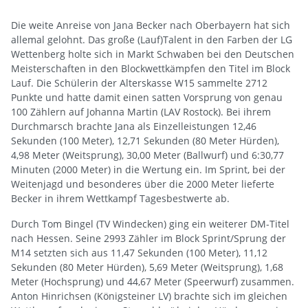
Die weite Anreise von Jana Becker nach Oberbayern hat sich
allemal gelohnt. Das große (Lauf)Talent in den Farben der LG
Wettenberg holte sich in Markt Schwaben bei den Deutschen
Meisterschaften in den Blockwettkämpfen den Titel im Block
Lauf. Die Schülerin der Alterskasse W15 sammelte 2712
Punkte und hatte damit einen satten Vorsprung von genau
100 Zählern auf Johanna Martin (LAV Rostock). Bei ihrem
Durchmarsch brachte Jana als Einzelleistungen 12,46
Sekunden (100 Meter), 12,71 Sekunden (80 Meter Hürden),
4,98 Meter (Weitsprung), 30,00 Meter (Ballwurf) und 6:30,77
Minuten (2000 Meter) in die Wertung ein. Im Sprint, bei der
Weitenjagd und besonderes über die 2000 Meter lieferte
Becker in ihrem Wettkampf Tagesbestwerte ab.
Durch Tom Bingel (TV Windecken) ging ein weiterer DM-Titel
nach Hessen. Seine 2993 Zähler im Block Sprint/Sprung der
M14 setzten sich aus 11,47 Sekunden (100 Meter), 11,12
Sekunden (80 Meter Hürden), 5,69 Meter (Weitsprung), 1,68
Meter (Hochsprung) und 44,67 Meter (Speerwurf) zusammen.
Anton Hinrichsen (Königsteiner LV) brachte sich im gleichen