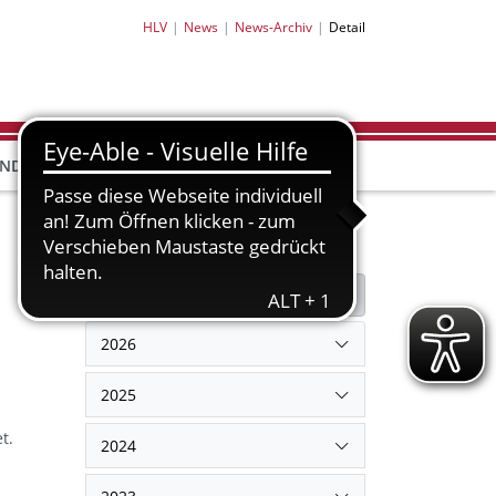
HLV
News
News-Archiv
Detail
HLV-
HLV-
END
BILDUNG
PARTNER
SHOP
Filter
Filter zurücksetzen
2026
2025
t.
2024