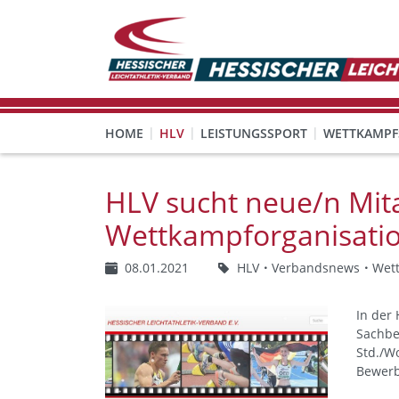
HOME
HLV
LEISTUNGSSPORT
WETTKAMPF
GESUNDHEITS-, PRÄVENTIONS- UND FREIZEITSPORT
FREISTELLUNG FÜR EHRENAMTLICHE
KINDESWOHL & PRÄVENT
Veranstaltungen, Regeln 
HLV sucht neue/n Mita
Wettkampforganisati
08.01.2021
HLV
Verbandsnews
Wet
In der 
Sachbea
Std./Wo
Bewerb