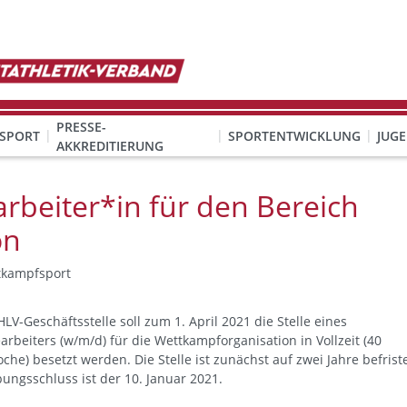
PRESSE-
SPORT
SPORTENTWICKLUNG
JUG
AKKREDITIERUNG
ION SEXUALISIERTER GEWALT
& Organisation
KINDESWOHL & PRÄVENTION SEXUALISIERTER GEWALT
Qualifizierung Schulsport/Ganztag
Wettbewerbe-Abzeichen-Unterricht
rbeiter*in für den Bereich
on
tkampfsport
HLV-Geschäftsstelle soll zum 1. April 2021 die Stelle eines
rbeiters (w/m/d) für die Wettkampforganisation in Vollzeit (40
che) besetzt werden. Die Stelle ist zunächst auf zwei Jahre befriste
ungsschluss ist der 10. Januar 2021.