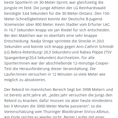
beste Sportlerin im 30-Meter-Sprint, war gleichzeitig die
Jüngste im Feld. Die junge Athletin der LG Reinhardswald
benötigte 3,64 Sekunden für die 30-Meter-Distanz. Den 150-
Meter-Schnelligkeitstest konnte der Deutsche B-Jugend-
Vizemeister über 800 Meter, Kevin Stadler vom Erfurter LAC,
in 16,7 Sekunden knapp vor Jan Riedel für sich entscheiden.
Bei den Mädchen war es ebenfalls eine sehr knappe
Entscheidung. Nadja Strege sprintete die Strecke in 20,0
Sekunden und konnte sich knapp gegen Ann-Cathrin Schmidt
(LG Bebra-Rotenburg/ 20,3 Sekunden) und Rabea Pöppe (TSV
Spangenberg/20,4 Sekunden) durchsetzen. Für alle
Sportler/innen war der abschließende 12-minütige-Cooper-
Test die Herausforderung dieser Veranstaltung. Die
Läufer/innen versuchen in 12 Minuten so viele Meter wie
möglich zu absolvieren.
Der Rekord im männlichen Bereich liegt bei 3998 Metern und
ist bereits acht Jahre alt. „Jedes Jahr versuchen die Jungs den
Rekord zu knacken, dafür müssen sie aber heute mindestens
bei 9 Minuten die 3000-Meter-Marke passieren“, so die
Voreinschätzung vom Thüringer Blocktrainer Enrico Aßmus.
Am Ende reichte es wieder nicht. Bester Läufer mit einer