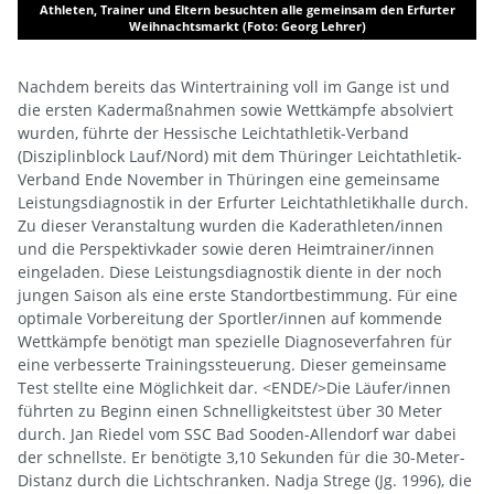
Athleten, Trainer und Eltern besuchten alle gemeinsam den Erfurter
D
Weihnachtsmarkt (Foto: Georg Lehrer)
Nachdem bereits das Wintertraining voll im Gange ist und
die ersten Kadermaßnahmen sowie Wettkämpfe absolviert
wurden, führte der Hessische Leichtathletik-Verband
(Disziplinblock Lauf/Nord) mit dem Thüringer Leichtathletik-
Verband Ende November in Thüringen eine gemeinsame
Leistungsdiagnostik in der Erfurter Leichtathletikhalle durch.
Zu dieser Veranstaltung wurden die Kaderathleten/innen
und die Perspektivkader sowie deren Heimtrainer/innen
eingeladen. Diese Leistungsdiagnostik diente in der noch
jungen Saison als eine erste Standortbestimmung. Für eine
optimale Vorbereitung der Sportler/innen auf kommende
Wettkämpfe benötigt man spezielle Diagnoseverfahren für
eine verbesserte Trainingssteuerung. Dieser gemeinsame
Test stellte eine Möglichkeit dar. <ENDE/>Die Läufer/innen
führten zu Beginn einen Schnelligkeitstest über 30 Meter
durch. Jan Riedel vom SSC Bad Sooden-Allendorf war dabei
der schnellste. Er benötigte 3,10 Sekunden für die 30-Meter-
Distanz durch die Lichtschranken. Nadja Strege (Jg. 1996), die