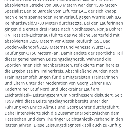
absolvierten Strecke von 3800 Metern war der 1500-Meter-
Spezialist Benito Bardele vom Erfurter LAC, der sich knapp,
nach einem spannenden Rennverlauf, gegen Wurrie Bah (LG
Reinhardswald/3780 Meter) durchsetzte. Bei den Läuferinnen
gingen die ersten drei Plätze nach Nordhessen. Ronja Böhrer
(TV Hessisch-Lichtenau) führte das weibliche Starterfeld mit
absolvierten 3250 Metern vor Alessa Reufurth (SSC Bad
Sooden-Allendorf/3220 Metern) und Vanessa Würtz (LG
Kaufungen/3150 Metern) an. Damit endete der sportliche Teil
dieser gemeinsamen Leistungsdiagnostik. Während die
Sportler/innen sich nachbereiteten, reflektierte man bereits
die Ergebnisse im Trainerkreis. Abschließend wurden noch
Trainingsempfehlungen für die mitgereisten Trainer/innen
und Eltern unter der Moderation von Georg Lehrer (HLV
Kadertrainer Lauf Nord und Blocktrainer Lauf am
Leichtathletik- Leistungszentrum Nordhessen) diskutiert. Seit
1999 wird diese Leistungsdiagnostik bereits unter der
Führung von Enrico Aßmus und Georg Lehrer durchgeführt.
Dabei intensivierte sich die Zusammenarbeit zwischen dem
Hessischen und dem Thüringer Leichtathletik-Verband in den
letzten Jahren. Diese Leistungsdiagnostik soll auch zukünftig