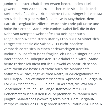
Juniorenmeisterschaft ihren ersten bedeutenden Titel
gewonnen, von 2009 bis 2011 sicherte sie sich die deutsche
Meisterschaft. Zuletzt triumphierte Lisa Reisinger bei der DM
am Nebelhorn (Oberstdorf). Beim GP in Mayrhofen, dem
Harakiri-Berglauf im Zillertal, wurde sie Ende Juli Dritte und
holte ihre ersten Grand-Prix-Punkte. Dabei ließ die in der
Nähe von Kempten wohnhafte Lisa Reisinger auch
Langdistanz-Weltmeisterin Brandy Erholtz (USA) hinter sich.
Fortgesetzt hat sie die Saison 2011 nicht, sondern
verabschiedete sich in einen sechswöchigen Korsika-
Radurlaub. Insofern ist es fraglich, ob Lisa Reisinger bei den
internationalen Höhepunkten 2012 dabei sein wird. „Stand
heute rechne ich nicht mit ihr. Obwohl es natürlich schön
wäre, wenn die beste Deutsche auch die Mannschaft
anführen würde“, sagt Wilfried Raatz, DLV-Delegationsleiter
bei Europa- und Weltmeisterschaften. Apropos: Die Berglauf-
EM 2012 findet am 7. Juli in der Türkei statt, die WM am 2.
September in Italien. Die Langdistanz-WM mit 1.800
Höhenmetern ist auf den 8./9. September im Rahmen des
Jungfrau-Marathons (Schweiz) terminiert. Dem Berglauf-
Perspektivkader des DLV gehören Kerstin Straub (SSC Hanau-