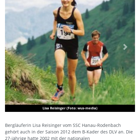
Previous
Next
Lisa Reisinger (Foto: wus-media)
Bergläuferin Lisa Reisinger vom SSC Hanau-Rodenbach
gehört auch in der Saison 2012 dem B-Kader des DLV an. Die
27-jährige hatte 2002 mit der nationalen