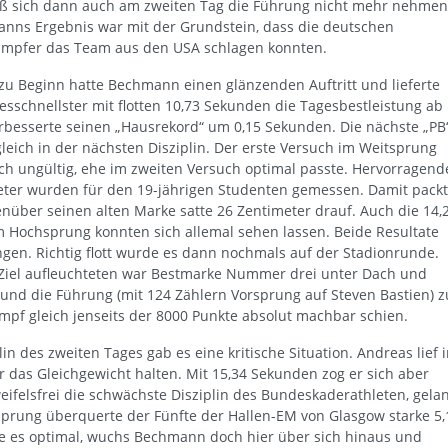
eß sich dann auch am zweiten Tag die Führung nicht mehr nehmen
nns Ergebnis war mit der Grundstein, dass die deutschen
mpfer das Team aus den USA schlagen konnten.
 zu Beginn hatte Bechmann einen glänzenden Auftritt und lieferte
esschnellster mit flotten 10,73 Sekunden die Tagesbestleistung ab
rbesserte seinen „Hausrekord“ um 0,15 Sekunden. Die nächste „PB
gleich in der nächsten Disziplin. Der erste Versuch im Weitsprung
ch ungültig, ehe im zweiten Versuch optimal passte. Hervorragend
eter wurden für den 19-jährigen Studenten gemessen. Damit pack
enüber seinen alten Marke satte 26 Zentimeter drauf. Auch die 14,
 Hochsprung konnten sich allemal sehen lassen. Beide Resultate
ngen. Richtig flott wurde es dann nochmals auf der Stadionrunde.
 Ziel aufleuchteten war Bestmarke Nummer drei unter Dach und
 und die Führung (mit 124 Zählern Vorsprung auf Steven Bastien) z
f gleich jenseits der 8000 Punkte absolut machbar schien.
in des zweiten Tages gab es eine kritische Situation. Andreas lief 
r das Gleichgewicht halten. Mit 15,34 Sekunden zog er sich aber
weifelsfrei die schwächste Disziplin des Bundeskaderathleten, gela
sprung überquerte der Fünfte der Hallen-EM von Glasgow starke 5,
se es optimal, wuchs Bechmann doch hier über sich hinaus und