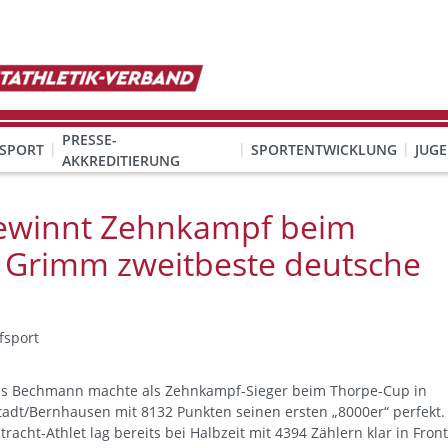
PRESSE-
SPORT
SPORTENTWICKLUNG
JUG
AKKREDITIERUNG
ION SEXUALISIERTER GEWALT
& Organisation
KINDESWOHL & PRÄVENTION SEXUALISIERTER GEWALT
Qualifizierung Schulsport/Ganztag
Wettbewerbe-Abzeichen-Unterricht
ewinnt Zehnkampf beim
 Grimm zweitbeste deutsche
fsport
s Bechmann machte als Zehnkampf-Sieger beim Thorpe-Cup in
stadt/Bernhausen mit 8132 Punkten seinen ersten „8000er“ perfekt.
tracht-Athlet lag bereits bei Halbzeit mit 4394 Zählern klar in Front