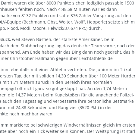
. Damit waren die über 8000 Punkte sicher, lediglich passable 1500
rnhausen fehlten noch. Nach 4:48,58 Minuten war es dann
dmarke von 8132 Punkten und satte 376 Zähler Vorsprung auf den
DLV-Equipe (Bechmann, Obst, Wolter, Wolff, Hepperle) setzte sich m
pp, Flood, Modi, Moore, Helwick/37.674 Pkt.) durch.
lück, weil Steven Bastien, der stärkste Amerikaner, beim
. Nach dem Stabhochsprung lag das deutsche Team vorne, nach de
 spannend. Am Ende haben wir das Ding dann noch gedreht, das h
iner Christopher Hallmann gegenüber Leichtathletik.de
m ebenfalls mit einer Athletin vertreten. Die Juniorin im Trikot
 ersten Tag, der mit soliden 14,30 Sekunden über 100 Meter Hürde
 mit 1,71 Metern zurück in den Bereich ihres normalen
henjagd oft nicht ganz so gut geklappt hat. An den 1,74 Metern
aren die 14,37 Metern beim Kugelstoßen für die angehende Polizei-
sa auch den Tagessieg und verbesserte ihre persönliche Bestmarke
ann mit 24,88 Sekunden und Rang vier (3520 Pkt.) in der
unkte noch machbar waren.
Grimm markierte bei schwierigen Windverhältnissen gleich im erste
ätte aber noch ein Tick weiter sein können. Der Weitsprung ist star