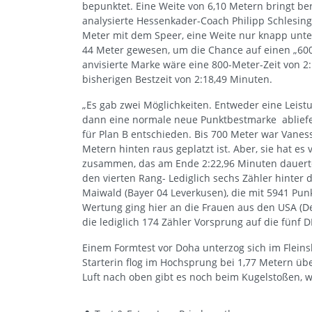
bepunktet. Eine Weite von 6,10 Metern bringt ber
analysierte Hessenkader-Coach Philipp Schlesinge
Meter mit dem Speer, eine Weite nur knapp unter
44 Meter gewesen, um die Chance auf einen „6000
anvisierte Marke wäre eine 800-Meter-Zeit von 2
bisherigen Bestzeit von 2:18,49 Minuten.
„Es gab zwei Möglichkeiten. Entweder eine Leis
dann eine normale neue Punktbestmarke abliefern
für Plan B entschieden. Bis 700 Meter war Vaness
Metern hinten raus geplatzt ist. Aber, sie hat es
zusammen, das am Ende 2:22,96 Minuten dauerte.
den vierten Rang- Lediglich sechs Zähler hinter 
Maiwald (Bayer 04 Leverkusen), die mit 5941 Pun
Wertung ging hier an die Frauen aus den USA (De
die lediglich 174 Zähler Vorsprung auf die fünf 
Einem Formtest vor Doha unterzog sich im Fleinsb
Starterin flog im Hochsprung bei 1,77 Metern üb
Luft nach oben gibt es noch beim Kugelstoßen, w