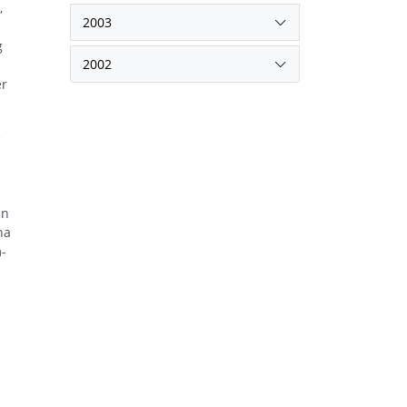
,
2003
g
2002
e
er
e
en
na
m-