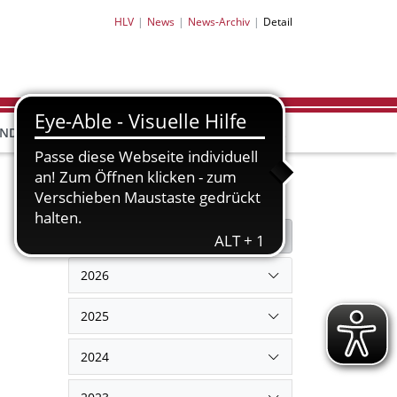
HLV
News
News-Archiv
Detail
HLV-
HLV-
END
BILDUNG
PARTNER
SHOP
Filter
Filter zurücksetzen
2026
2025
2024