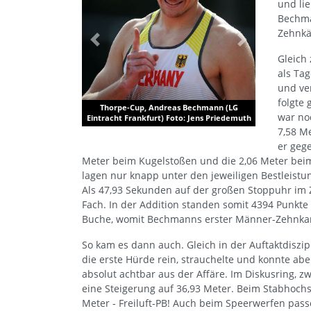
und li
Bechma
Zehnkä
Previous
Next
Gleich
als Tag
und ve
folgte 
Thorpe-Cup, Andreas Bechmann (LG
war no
Eintracht Frankfurt) Foto: Jens Priedemuth
7,58 M
er geg
Meter beim Kugelstoßen und die 2,06 Meter beim
lagen nur knapp unter den jeweiligen Bestleistu
Als 47,93 Sekunden auf der großen Stoppuhr im
Fach. In der Addition standen somit 4394 Punkte
Buche, womit Bechmanns erster Männer-Zehnkamp
So kam es dann auch. Gleich in der Auftaktdiszipl
die erste Hürde rein, strauchelte und konnte abe
absolut achtbar aus der Affäre. Im Diskusring, z
eine Steigerung auf 36,93 Meter. Beim Stabhoch
Meter - Freiluft-PB! Auch beim Speerwerfen pas