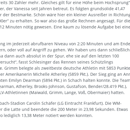
eits 30 Zähler mehr. Gleiches gilt für eine Höhe beim Hochsprung“
r, der Vanessa seit Jahren betreut. Es folgten grundsolide 41,47
 der Bestmarke. Schön wäre hier ein kleiner Ausreißer in Richtun
er“ zu erhalten. So war also das große Rechnen angesagt. Für di
:12 Minuten nötig gewesen. Eine kaum zu lösende Aufgabe bei ein
tung im jederzeit abrufbaren Niveau von 2:20 Minuten und am End
, oder voll auf Angriff zu gehen. Wir haben uns dann schließlich
a dann auch absolut in der Spur, ehe sie auf den letzten 100
 versucht“, fasst Schlesinger das Rennen seines Schützlings
 Grimm belegte als zweitbeste deutsche Athletin mit 5853 Punkt
der Amerikanerin Michelle Atherley (5859 Pkt.). Der Sieg ging an An
kten Emilyn Dearman (5894 Pkt.) in Schach halten konnte. Die Tea
arman, Atherley, Brooks-Johnson, Gustafson, Bender/28.419 Pkt.),
DLV-Athletinnen (Maiwald, Grimm, Lange, Voß, Obermaier) hatten.
ach-Stadion Carolin Schäfer (LG Eintracht Frankfurt). Die WM-
er die Latte und beendete die 200 Meter in 23,98 Sekunden. Etwas
o lediglich 13,38 Meter notiert werden konnten.