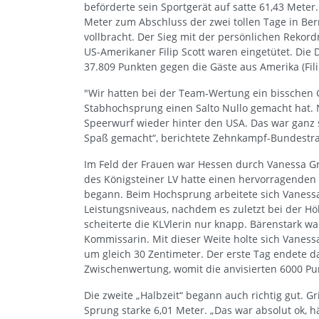
beförderte sein Sportgerät auf satte 61,43 Meter
Meter zum Abschluss der zwei tollen Tage in Be
vollbracht. Der Sieg mit der persönlichen Rekor
US-Amerikaner Filip Scott waren eingetütet. Die 
37.809 Punkten gegen die Gäste aus Amerika (Fili
"Wir hatten bei der Team-Wertung ein bisschen G
Stabhochsprung einen Salto Nullo gemacht hat
Speerwurf wieder hinter den USA. Das war ganz
Spaß gemacht“, berichtete Zehnkampf-Bundestra
Im Feld der Frauen war Hessen durch Vanessa Grim
des Königsteiner LV hatte einen hervorragenden
begann. Beim Hochsprung arbeitete sich Vanessa
Leistungsniveaus, nachdem es zuletzt bei der Hö
scheiterte die KLVlerin nur knapp. Bärenstark w
Kommissarin. Mit dieser Weite holte sich Vanes
um gleich 30 Zentimeter. Der erste Tag endete d
Zwischenwertung, womit die anvisierten 6000 P
Die zweite „Halbzeit“ begann auch richtig gut. 
Sprung starke 6,01 Meter. „Das war absolut ok, h