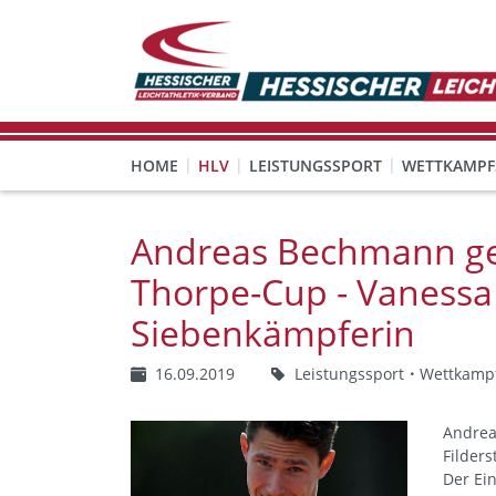
HOME
HLV
LEISTUNGSSPORT
WETTKAMPF
GESUNDHEITS-, PRÄVENTIONS- UND FREIZEITSPORT
FREISTELLUNG FÜR EHRENAMTLICHE
KINDESWOHL & PRÄVENT
Veranstaltungen, Regeln 
Andreas Bechmann g
Thorpe-Cup - Vanessa
Siebenkämpferin
16.09.2019
Leistungssport
Wettkamp
Andrea
Filder
Der Ein