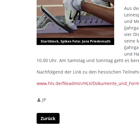
Aus de
Leines
und Me
(Jahrga
vier D
seine 
Startblock, Spikes Foto: Jens Priedemuth
(Jahrga
und Ha
10.00 Uhr. Am Samstag und Sonntag geht es bere
Nachfolgend der Link zu den hessischen Teilne
www.hlv.de/fileadmin/HLV/Dokumente_und_Form
JP
Zurück