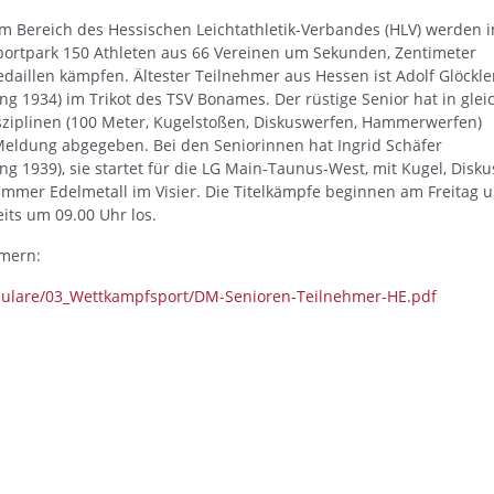
m Bereich des Hessischen Leichtathletik-Verbandes (HLV) werden 
portpark 150 Athleten aus 66 Vereinen um Sekunden, Zentimeter
daillen kämpfen. Ältester Teilnehmer aus Hessen ist Adolf Glöckle
ng 1934) im Trikot des TSV Bonames. Der rüstige Senior hat in glei
isziplinen (100 Meter, Kugelstoßen, Diskuswerfen, Hammerwerfen)
Meldung abgegeben. Bei den Seniorinnen hat Ingrid Schäfer
ng 1939), sie startet für die LG Main-Taunus-West, mit Kugel, Disku
mmer Edelmetall im Visier. Die Titelkämpfe beginnen am Freitag 
its um 09.00 Uhr los.
hmern:
ulare/03_Wettkampfsport/DM-Senioren-Teilnehmer-HE.pdf