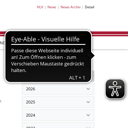
HLV
News
News-Archiv
Detail
HLV-
HLV-
END
BILDUNG
PARTNER
SHOP
Filter
Filter zurücksetzen
2026
n
2025
2024