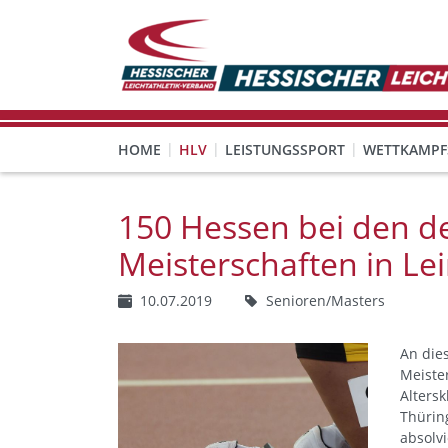
HOME
HLV
LEISTUNGSSPORT
WETTKAMPF
GESUNDHEITS-, PRÄVENTIONS- UND FREIZEITSPORT
FREISTELLUNG FÜR EHRENAMTLICHE
KINDESWOHL & PRÄVENT
Veranstaltungen, Regeln 
150 Hessen bei den d
Meisterschaften in Le
10.07.2019
Senioren/Masters
An die
Meiste
Alters
Thürin
absolv