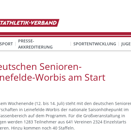
PRESSE-
SPORT
SPORTENTWICKLUNG
JUG
AKKREDITIERUNG
ION SEXUALISIERTER GEWALT
& Organisation
KINDESWOHL & PRÄVENTION SEXUALISIERTER GEWALT
Qualifizierung Schulsport/Ganztag
Wettbewerbe-Abzeichen-Unterricht
eutschen Senioren-
inefelde-Worbis am Start
sem Wochenende (12. bis 14. Juli) steht mit den deutschen Seniore
rschaften in Leinefelde-Worbis der nationale Saisonhöhepunkt im
klassenbereich auf dem Programm. Für die Großveranstaltung in
gen werden 1283 Teilnehmer aus 641 Vereinen 2324 Einzelstarts
ieren. Hinzu kommen noch 40 Staffeln.