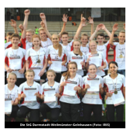
Previous
Next
Die StG Darmstadt-Weilmünster-Gelnhausen (Foto: IRIS)