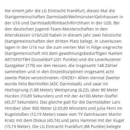
Vor einem Jahr die LG Eintracht Frankfurt, dieses Mal die
Startgemeinschaften Darmstadt/Weilmünster/Gelnhausen in
der U16 und Darmstadt/Rimbach/Kirchhain in der U20. Bei
den deutschen Jugend-Team-Meisterschaften in den
Altersklassen U16/U20 haben in diesem Jahr zwei hessische
Startgemeinschaften den dritten Platz belegt. In Leverkusen
lagen in der U16 nur die zum vierten Mal in Folge siegreiche
Startgemeinschaft mit dem gewöhnungsbedürftigen Namen
ART/SFD/TBH Düsseldorf (201 Punkte) und die Leverkusener
Gastgeber (179) vor den Hessen, die insgesamt 148 Zähler
sammelten und in den Einzeldisziplinen insgesamt acht
zweite Plätze verzeichneten.<ENDE/> Allein viermal Zweiter
wurde Felix Bornhofen (ASC Darmstadt), und zwar im
Hochsprung (1,88 Meter), Weitsprung (6,22), über 80 Meter
Hürden (10,89 Sekunden) und mit der 4x100-Meter-Staffel
(45,37 Sekunden). Das gleiche galt für die Darmstädter Lars
Hinüber über 800 Meter (2:05,80 Minuten) und Julia Fenn im
Kugelstoßen (12,19 Meter) sowie vom TV Gelnhausen Martin
Kratz mit dem Diskus (45,74) und Janis Hammel mit der Kugel
(15,19 Meter). Die LG Eintracht Frankfurt (88 Punkte) belegte