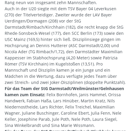
Rang neun von insgesamt zehn Mannschaften.
Auch in der U20 siegte mit dem TSV Bayer 04 Leverkusen
(270) der Titelverteidiger. Zweiter wurde der LAV Bayer
Uerdingen/Dormagen (208) vor der StG
Darmstadt/Rimbach/Kirchhain (182), die recht knapp die StG
Rhede-Sonsbeck-Wesel (177), den SCC Berlin (173) sowie den
USC Mainz (169,5) hinter sich ließ. Disziplinsiege gingen im
Hochsprung an Dennis Hutterer (ASC Darmstadt/2,00) und
Nicola Ader (TG Rimbach/1,72), den Darmstädter Maximilian
Kappesser im Stabhochsprung (4,20 Meter) sowie Patrizia
Römer (TSV Kirchhain) im Kugelstoßen (13,51). Pro
Mannschaft und Disziplin kamen je ein Junge und ein
Mädchen in die Wertung, dazu verfügte jedes Team über
zwei Streich- und zwei Joker-Disziplinen (doppelte Punktzahl).
Für das Team der StG Darmstadt/Weilmünster/Gelnhausen
kamen zum Einsatz:
Felix Bornhofen, Janis Hammel, Orissa
Handwerk, Fabian Haßa, Lars Hinüber, Martin Kratz, Nils
Niedernostheide, Lars Richter, Felix Treichel, Maximilian
Wagner, Juliane Buschinger, Caroline Ebert, Julia Fenn, Nele
Keller, Josephine Parab, Jule Poth, Nele Poth, Laura Siegel,
Sina Winkelbrandt und Sina Marie Wissmann.