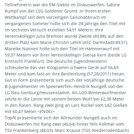
Teilnehmerin war die EM-Siebte im Diskuswerfen, Sabine
Rumpf von der LSG Goldener Grund. In ihrem ersten
Wettkampf seit dem vorzeitigen Saisonabbruch im
vergangenen Sommer holte sich die 28-Jährige den Titel mit
im sechsten Versuch erzielten 54,91 Metern. Ihre
Vereinskollegin Julia Bremser wurde Zweite (49,88), auf den
dritten Platz kam Marie-Christin Lehm (ASC Darmstadt/49,51).
Mareike Nannen holte sich den Titel im Hammerwurf mit
59,37 Metern vor ihrer Vereinskollegin Svenja Kern (beide LG
Eintracht Frankfurt). Die deutsche Jugendmeisterin
schleuderte das vier Kilogramm schwere Gerät auf 56,69
Meter und kam fast an ihre Bestleistung (57,28/2011) heran.
Gut in Form präsentierte sich auch der vorjährige deutsche
B-Jugendmeister im Speerwerfen, Hendrik Nungeß von der
LG Neu-Isenburg/Heusenstamm. Als U20-Winterwurfmeister
setzte er die Lanze mit seinem besten Wurf bei 62,38 Meter
in den Rasen. Rang zwei ging an Lars Rückel vom LAZ Gießen
mit 60,47 Meter.<ENDE/>
Topfit präsentierte sich der Allrounder Nungeß auch im
Diskuswerfen mit Rang zwei (46,64) hinter Nils Kollmar vom
TSV Frankenberg (48,03). Marc Krause (TGS Niederrodenbach)