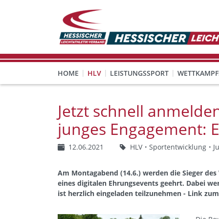
HOME
HLV
LEISTUNGSSPORT
WETTKAMPF
GESUNDHEITS-, PRÄVENTIONS- UND FREIZEITSPORT
FREISTELLUNG FÜR EHRENAMTLICHE
KINDESWOHL & PRÄVENT
Veranstaltungen, Regeln 
Jetzt schnell anmelde
junges Engagement: E
12.06.2021
HLV
Sportentwicklung
J
Am Montagabend (14.6.) werden die Sieger des
eines digitalen Ehrungsevents geehrt. Dabei wer
ist herzlich eingeladen teilzunehmen - Link z