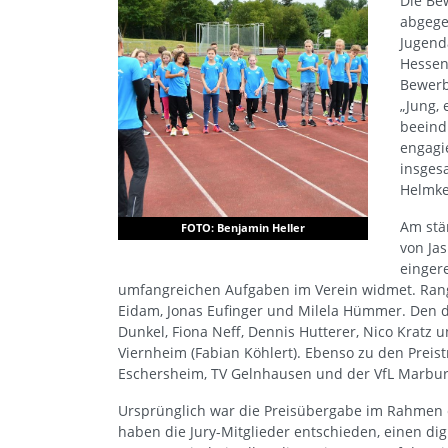
Die Be
abgegeb
Jugend
Hessen 
Bewerb
„Jung, 
beeind
engagi
insgesa
Helmke
Am stä
FOTO: Benjamin Heller
von Ja
einger
umfangreichen Aufgaben im Verein widmet. Ran
Eidam, Jonas Eufinger und Milela Hümmer. Den dr
Dunkel, Fiona Neff, Dennis Hutterer, Nico Kratz u
Viernheim (Fabian Köhlert). Ebenso zu den Preis
Eschersheim, TV Gelnhausen und der VfL Marbur
Ursprünglich war die Preisübergabe im Rahmen e
haben die Jury-Mitglieder entschieden, einen d