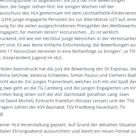
werbungsphase ist abgelaufen, die Jury hat ihre Bewertungen
en, die Sieger stehen fest. Vor einigen Wochen rief der
ausschuss des HLV gemeinsam mit dem Leichtathletik-Förderverei
(LFH) junge engagierte Personen bis zur Altersklasse U27 auf, eine
ung für die vielen ausgeschriebenen Preisgelder des Wettbewerb
engagiert, für meinen Verein“ einzureichen. „Es ist wirklich
ruckend, mit wie viel Herzblut junge Menschen in der Vereinsarbei
ert sind. Es war keine einfache Entscheidung, die Bewerbungen au
mt 17 hessischen Vereinen in eine Reihenfolge zu bringen“, so Till
, Vizepräsident Jugend im HLV.
rksten beeindruckt hat die Jury die Bewerbung des SV Espenau, di
smina Selchow, Vanessa Schwedes, Simon Paulus und Clemens Rad
eicht wurde. Ein junges Trainerteam, welches sich mit viel Spaß de
g zwei geht an die TG Camberg und die jungen Engagierten um Ki
itten Rang teilen sich der ASC Darmstadt (Jonathan Lang, Sven
nd David Michel), Eintracht Frankfurt (Nicolas Leisser) und der TSV
trägern zählen der KSV Baunatal, TSV Friedberg-Fauerbach, TV
g.
iner HLV-Veranstaltung geplant. Auf Grund der aktuellen Situatio
igitalen Ehrungsabend auszurichten und damit ein neues Format zu