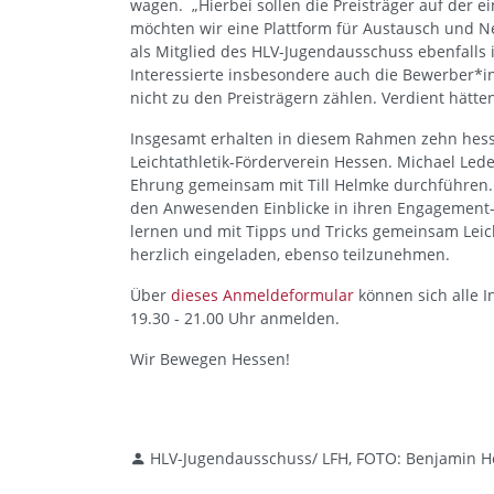
wagen. „Hierbei sollen die Preisträger auf der e
möchten wir eine Plattform für Austausch und Ne
als Mitglied des HLV-Jugendausschuss ebenfalls in
Interessierte insbesondere auch die Bewerber*i
nicht zu den Preisträgern zählen. Verdient hätte
Insgesamt erhalten in diesem Rahmen zehn hessis
Leichtathletik-Förderverein Hessen. Michael Lede
Ehrung gemeinsam mit Till Helmke durchführen. 
den Anwesenden Einblicke in ihren Engagement-Al
lernen und mit Tipps und Tricks gemeinsam Leich
herzlich eingeladen, ebenso teilzunehmen.
Über
dieses Anmeldeformular
können sich alle I
19.30 - 21.00 Uhr anmelden.
Wir Bewegen Hessen!
HLV-Jugendausschuss/ LFH, FOTO: Benjamin He