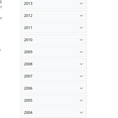
ig
2013
er
2012
hr
2011
2010
u
2009
2008
2007
2006
2005
2004