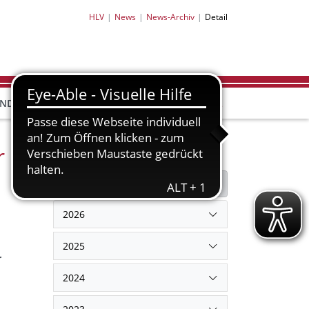
HLV
News
News-Archiv
Detail
HLV-
HLV-
END
BILDUNG
PARTNER
SHOP
r
Filter
Filter zurücksetzen
2026
2025
r
2024