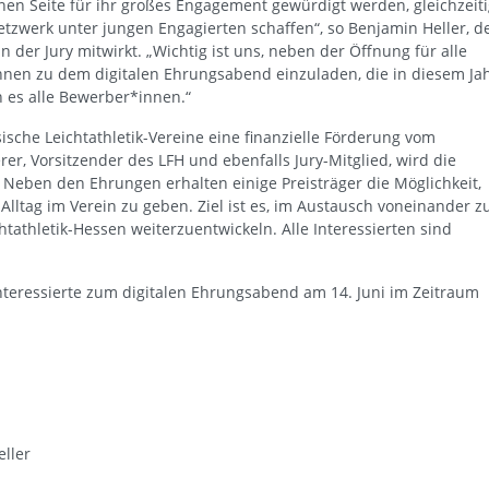
inen Seite für ihr großes Engagement gewürdigt werden, gleichzeit
tzwerk unter jungen Engagierten schaffen“, so Benjamin Heller, d
 der Jury mitwirkt. „Wichtig ist uns, neben der Öffnung für alle
nnen zu dem digitalen Ehrungsabend einzuladen, die in diesem Ja
n es alle Bewerber*innen.“
che Leichtathletik-Vereine eine finanzielle Förderung vom
rer, Vorsitzender des LFH und ebenfalls Jury-Mitglied, wird die
Neben den Ehrungen erhalten einige Preisträger die Möglichkeit,
ltag im Verein zu geben. Ziel ist es, im Austausch voneinander z
tathletik-Hessen weiterzuentwickeln. Alle Interessierten sind
nteressierte zum digitalen Ehrungsabend am 14. Juni im Zeitraum
ller