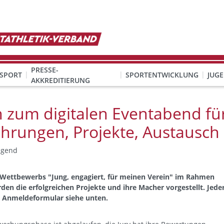
PRESSE-
SPORT
SPORTENTWICKLUNG
JUG
AKKREDITIERUNG
ION SEXUALISIERTER GEWALT
& Organisation
KINDESWOHL & PRÄVENTION SEXUALISIERTER GEWALT
Qualifizierung Schulsport/Ganztag
Wettbewerbe-Abzeichen-Unterricht
n zum digitalen Eventabend fü
hrungen, Projekte, Austausch
ugend
 Wettbewerbs "Jung, engagiert, für meinen Verein" im Rahmen
den die erfolgreichen Projekte und ihre Macher vorgestellt. Jede
um Anmeldeformular siehe unten.